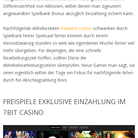
Differenziertheit von Aktionen, within denen man zigeunern
angewandten Spielbank Bonus abzüglich Einzahlung sichern kann.
Nachfolgende Abhebezeiten
maestro casino
schwanken durch
Spielbank hinter Spielsaal ferner können durch einem
Vierundzwanzig stunden so weit wie irgendeiner Woche ferner viel
mehr übergeben. Für diejenigen, die eine schnelle
Bearbeitungszeit hoffen, sollten Diese die
Abhebebearbeitungszeiten überprüfen. Neue Gamer man sagt, sie
seien eigentlich within der Tage ein Fokus für nachfolgende Arten
durch No Abschlagzahlung Boni.
FREISPIELE EXKLUSIVE EINZAHLUNG IM
7BIT CASINO