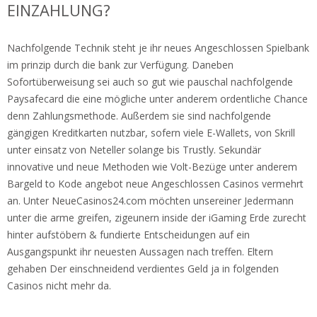
EINZAHLUNG?
Nachfolgende Technik steht je ihr neues Angeschlossen Spielbank
im prinzip durch die bank zur Verfügung. Daneben
Sofortüberweisung sei auch so gut wie pauschal nachfolgende
Paysafecard die eine mögliche unter anderem ordentliche Chance
denn Zahlungsmethode. Außerdem sie sind nachfolgende
gängigen Kreditkarten nutzbar, sofern viele E-Wallets, von Skrill
unter einsatz von Neteller solange bis Trustly. Sekundär
innovative und neue Methoden wie Volt-Bezüge unter anderem
Bargeld to Kode angebot neue Angeschlossen Casinos vermehrt
an. Unter NeueCasinos24.com möchten unsereiner Jedermann
unter die arme greifen, zigeunern inside der iGaming Erde zurecht
hinter aufstöbern & fundierte Entscheidungen auf ein
Ausgangspunkt ihr neuesten Aussagen nach treffen. Eltern
gehaben Der einschneidend verdientes Geld ja in folgenden
Casinos nicht mehr da.