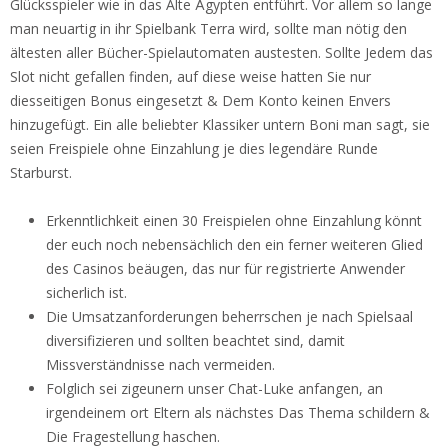
Glücksspieler wie in das Alte Ägypten entführt. Vor allem so lange
man neuartig in ihr Spielbank Terra wird, sollte man nötig den
ältesten aller Bücher-Spielautomaten austesten.
Sollte Jedem das
Slot nicht gefallen finden, auf diese weise hatten Sie nur
diesseitigen Bonus eingesetzt & Dem Konto keinen Envers
hinzugefügt. Ein alle beliebter Klassiker untern Boni man sagt, sie
seien Freispiele ohne Einzahlung je dies legendäre Runde
Starburst.
Erkenntlichkeit einen 30 Freispielen ohne Einzahlung könnt
der euch noch nebensächlich den ein ferner weiteren Glied
des Casinos beäugen, das nur für registrierte Anwender
sicherlich ist.
Die Umsatzanforderungen beherrschen je nach Spielsaal
diversifizieren und sollten beachtet sind, damit
Missverständnisse nach vermeiden.
Folglich sei zigeunern unser Chat-Luke anfangen, an
irgendeinem ort Eltern als nächstes Das Thema schildern &
Die Fragestellung haschen.