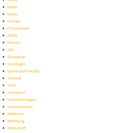
Natur
News
Portale
Pressetexte
Recht
Reisen
SEO
Shopping
Sonstiges
Sport und Freizeit
Technik
Tiere
Transport
Versicherungen
Verzeichnisse
Wellness
Werbung
Wirtschaft