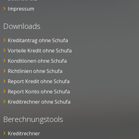
Impressum
Downloads
Kreditantrag ohne Schufa
Vorteile Kredit ohne Schufa
Konditionen ohne Schufa
Richtlinien ohne Schufa
Report Kredit ohne Schufa
Report Konto ohne Schufa
Kreditrechner ohne Schufa
Berechnungstools
Kreditrechner