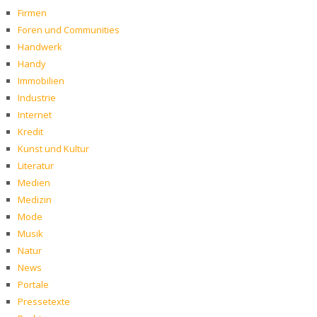
Firmen
Foren und Communities
Handwerk
Handy
Immobilien
Industrie
Internet
Kredit
Kunst und Kultur
Literatur
Medien
Medizin
Mode
Musik
Natur
News
Portale
Pressetexte