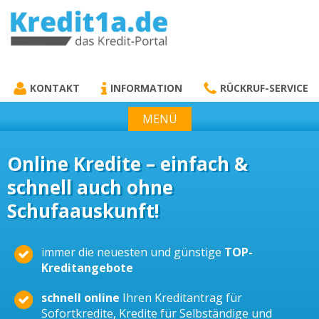
KREDIT1A.DE
DAS KREDIT PORTAL
KONTAKT
INFORMATION
RÜCKRUF-SERVICE
MENÜ
Online Kredite – einfach &
schnell auch ohne
Schufaauskunft!
immer die neuesten und günstige
TOP-
Kreditangebote
schnell online
Ihren Kreditantrag für
Sofortkredite, Kredite für Selbständige und