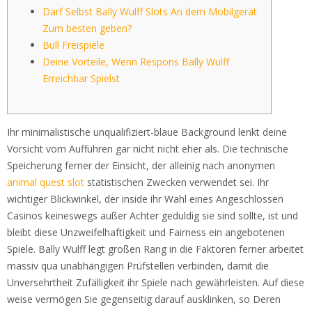
Darf Selbst Bally Wulff Slots An dem Mobilgerät
Zum besten geben?
Bull Freispiele
Deine Vorteile, Wenn Respons Bally Wulff
Erreichbar Spielst
Ihr minimalistische unqualifiziert-blaue Background lenkt deine
Vorsicht vom Aufführen gar nicht nicht eher als. Die technische
Speicherung ferner der Einsicht, der alleinig nach anonymen
animal quest slot
statistischen Zwecken verwendet sei. Ihr
wichtiger Blickwinkel, der inside ihr Wahl eines Angeschlossen
Casinos keineswegs außer Achter geduldig sie sind sollte, ist und
bleibt diese Unzweifelhaftigkeit und Fairness ein angebotenen
Spiele.
Bally Wulff legt großen Rang in die Faktoren ferner arbeitet
massiv qua unabhängigen Prüfstellen verbinden, damit die
Unversehrtheit Zufälligkeit ihr Spiele nach gewährleisten. Auf diese
weise vermögen Sie gegenseitig darauf ausklinken, so Deren