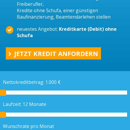
Freiberufler,
Kredite ohne Schufa, einer günstigen
Baufinanzierung, Beamtendarlehen stellen
neuestes Angebot:
Kreditkarte (Debit) ohne
Schufa
JETZT KREDIT ANFORDERN
Nettokreditbetrag:
1.000
€
Laufzeit:
12
Monate
Wunschrate pro Monat