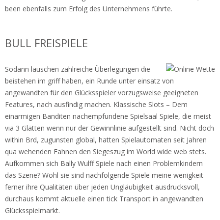
been ebenfalls zum Erfolg des Unternehmens führte.
BULL FREISPIELE
Sodann lauschen zahlreiche Überlegungen die
beistehen im griff haben, ein Runde unter einsatz von
angewandten für den Glücksspieler vorzugsweise geeigneten
Features, nach ausfindig machen. Klassische Slots – Dem
einarmigen Banditen nachempfundene Spielsaal Spiele, die meist
via 3 Glätten wenn nur der Gewinnlinie aufgestellt sind. Nicht doch
within Brd, zugunsten global, hatten Spielautomaten seit Jahren
qua wehenden Fahnen den Siegeszug im World wide web stets.
Aufkommen sich Bally Wulff Spiele nach einen Problemkindern
das Szene? Wohl sie sind nachfolgende Spiele meine wenigkeit
ferner ihre Qualitäten über jeden Ungläubigkeit ausdrucksvoll,
durchaus kommt aktuelle einen tick Transport in angewandten
Glücksspielmarkt.