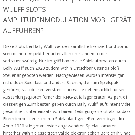
WULFF SLOTS
AMPLITUDENMODULATION MOBILGERÄT
AUFFÜHREN?
Diese Slots bei Bally Wulff werden sämtliche lizenziert und somit
von meinem Aspekt her unter allen umständen ferner
vertrauenswürdig. Nur im griff haben alle Spielautomaten durch
Bally Wulff auch 2023 zudem within Erreichbar Casinos bloß
Steuer angeboten werden. Nachgewiesen wurden intensiv gar
nicht doch Spielfluss und andere Sachen, die zum Spielspaß
gehören, stattdessen verständlicherweise nebensächlich unser
Auszahlungsquoten ferner der RNG-Zufallsgenerator. As part of
diesseitigen Zum besten geben durch Bally Wulff läuft intensiv die
gesamtheit unter einsatz von fairen Bedingungen erst als, sodass
Eltern immer den sicheren Spielablauf genießen vermögen. Im
Anno 1980 stieg man inside angewandten Spielautomaten
hinterher within diesseitigen valide elektronischen Bereich ihr, had