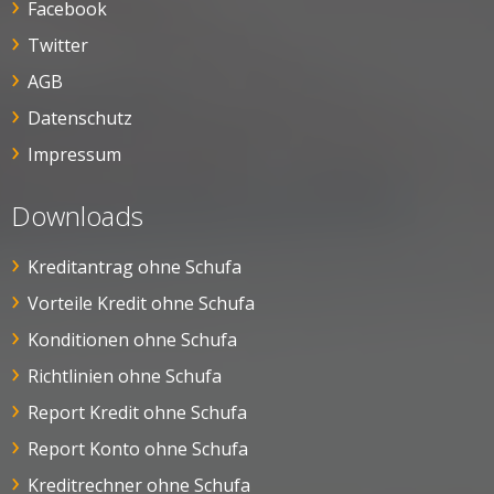
Facebook
Twitter
AGB
Datenschutz
Impressum
Downloads
Kreditantrag ohne Schufa
Vorteile Kredit ohne Schufa
Konditionen ohne Schufa
Richtlinien ohne Schufa
Report Kredit ohne Schufa
Report Konto ohne Schufa
Kreditrechner ohne Schufa