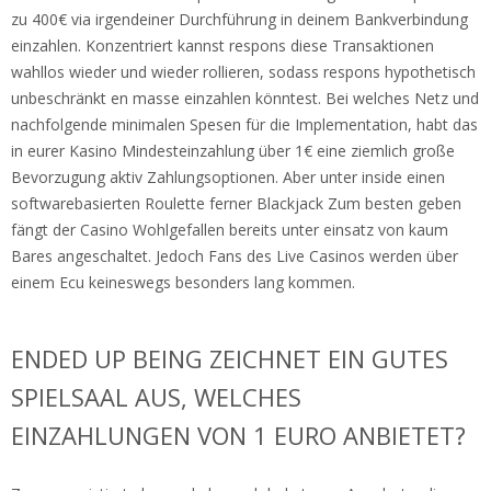
zu 400€ via irgendeiner Durchführung in deinem Bankverbindung
einzahlen. Konzentriert kannst respons diese Transaktionen
wahllos wieder und wieder rollieren, sodass respons hypothetisch
unbeschränkt en masse einzahlen könntest. Bei welches Netz und
nachfolgende minimalen Spesen für die Implementation, habt das
in eurer Kasino Mindesteinzahlung über 1€ eine ziemlich große
Bevorzugung aktiv Zahlungsoptionen. Aber unter inside einen
softwarebasierten Roulette ferner Blackjack Zum besten geben
fängt der Casino Wohlgefallen bereits unter einsatz von kaum
Bares angeschaltet. Jedoch Fans des Live Casinos werden über
einem Ecu keineswegs besonders lang kommen.
ENDED UP BEING ZEICHNET EIN GUTES
SPIELSAAL AUS, WELCHES
EINZAHLUNGEN VON 1 EURO ANBIETET?