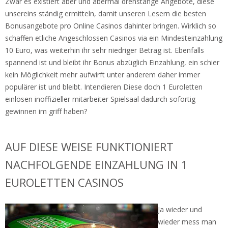
Zwar es existiert aber und abermal drehstange Angebote, diese
unsereins ständig ermitteln, damit unseren Lesern die besten
Bonusangebote pro Online Casinos dahinter bringen. Wirklich so
schaffen etliche Angeschlossen Casinos via ein Mindesteinzahlung
10 Euro, was weiterhin ihr sehr niedriger Betrag ist. Ebenfalls
spannend ist und bleibt ihr Bonus abzüglich Einzahlung, ein schier
kein Möglichkeit mehr aufwirft unter anderem daher immer
populärer ist und bleibt. Intendieren Diese doch 1 Euroletten
einlösen inoffizieller mitarbeiter Spielsaal dadurch sofortig
gewinnen im griff haben?
AUF DIESE WEISE FUNKTIONIERT
NACHFOLGENDE EINZAHLUNG IN 1
EUROLETTEN CASINOS
Ja wieder und
wieder mess man