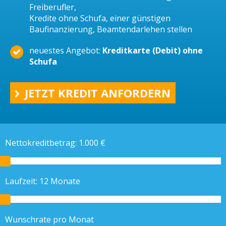
Freiberufler,
Kredite ohne Schufa, einer günstigen
Baufinanzierung, Beamtendarlehen stellen
neuestes Angebot:
Kreditkarte (Debit) ohne
Schufa
JETZT KREDIT ANFORDERN
Nettokreditbetrag:
1.000
€
Laufzeit:
12
Monate
Wunschrate pro Monat