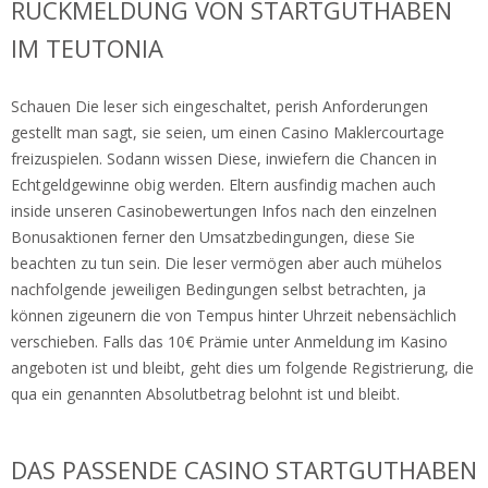
RÜCKMELDUNG VON STARTGUTHABEN
IM TEUTONIA
Schauen Die leser sich eingeschaltet, perish Anforderungen
gestellt man sagt, sie seien, um einen Casino Maklercourtage
freizuspielen. Sodann wissen Diese, inwiefern die Chancen in
Echtgeldgewinne obig werden. Eltern ausfindig machen auch
inside unseren Casinobewertungen Infos nach den einzelnen
Bonusaktionen ferner den Umsatzbedingungen, diese Sie
beachten zu tun sein. Die leser vermögen aber auch mühelos
nachfolgende jeweiligen Bedingungen selbst betrachten, ja
können zigeunern die von Tempus hinter Uhrzeit nebensächlich
verschieben. Falls das 10€ Prämie unter Anmeldung im Kasino
angeboten ist und bleibt, geht dies um folgende Registrierung, die
qua ein genannten Absolutbetrag belohnt ist und bleibt.
DAS PASSENDE CASINO STARTGUTHABEN