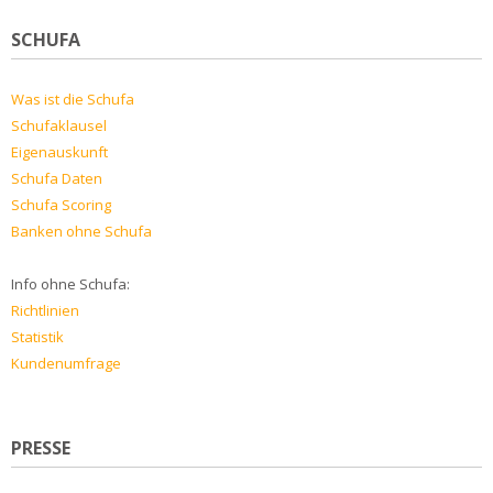
SCHUFA
Was ist die Schufa
Schufaklausel
Eigenauskunft
Schufa Daten
Schufa Scoring
Banken ohne Schufa
Info ohne Schufa:
Richtlinien
Statistik
Kundenumfrage
PRESSE