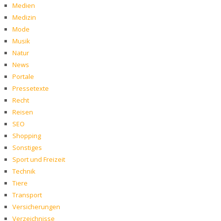
Medien
Medizin
Mode
Musik
Natur
News
Portale
Pressetexte
Recht
Reisen
SEO
Shopping
Sonstiges
Sport und Freizeit
Technik
Tiere
Transport
Versicherungen
Verzeichnisse