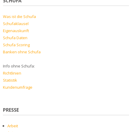
SCHUFA
Was ist die Schufa
Schufaklausel
Eigenauskunft
Schufa Daten
Schufa Scoring
Banken ohne Schufa
Info ohne Schufa:
Richtlinien
Statistik
Kundenumfrage
PRESSE
Arbeit