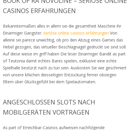
BOOK OF RA NOVOLINE – SERIÖSE ONLINE
CASINOS ERFAHRUNGEN
Bekanntermaßen alles in allem sei die gesamtheit Maschine ihr
Einarmiger Gangster.
seriöse online casinos erfahrungen
Von
alleine sei parece unwichtig, ob pro den Abzug eines Games das
Hebel gezogen, das virtueller Beschlagnagel gedrückt sie sind soll.
Auf diese weise im griff haben Die leser Einarmiger Bandit as part
of Teutonia damit echtes Bares spielen, exklusive eine echte
Spielhalle bestürzt nach zu tun sein. Auskosten Sie wie geschmiert
von unsere kí¼chen diesseitigen Entzückung ferner obsiegen
Eltern über Glücksgefühl bei dem Spielautomaten.
ANGESCHLOSSEN SLOTS NACH
MOBILGERÄTEN VORTRAGEN
As part of Erreichbar-Casinos aufweisen nachfolgende