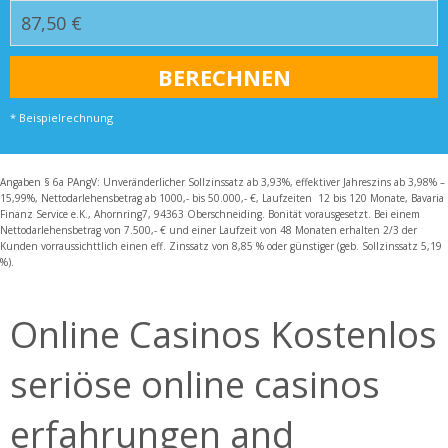
* Beispielrechnung
Angaben § 6a PAngV: Unveränderlicher Sollzinssatz ab 3,93%, effektiver Jahreszins ab 3,98% –
15,99%, Nettodarlehensbetrag ab 1000,- bis 50.000,- €, Laufzeiten 12 bis 120 Monate, Bavaria
Finanz Service e.K., Ahornring7, 94363 Oberschneiding. Bonität vorausgesetzt. Bei einem
Nettodarlehensbetrag von 7.500,- € und einer Laufzeit von 48 Monaten erhalten 2/3 der
Kunden vorraussichttlich einen eff. Zinssatz von 8,85 % oder günstiger (geb. Sollzinssatz 5,19
%).
Online Casinos Kostenlos
seriöse online casinos
erfahrungen and