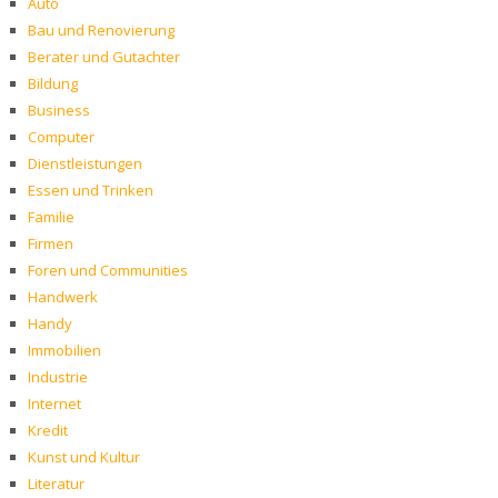
Auto
Bau und Renovierung
Berater und Gutachter
Bildung
Business
Computer
Dienstleistungen
Essen und Trinken
Familie
Firmen
Foren und Communities
Handwerk
Handy
Immobilien
Industrie
Internet
Kredit
Kunst und Kultur
Literatur