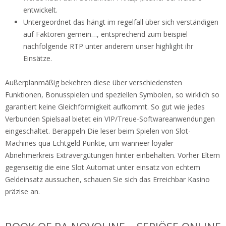
entwickelt.
Untergeordnet das hängt im regelfall über sich verständigen
auf Faktoren gemein…, entsprechend zum beispiel
nachfolgende RTP unter anderem unser highlight ihr
Einsätze.
Außerplanmäßig bekehren diese über verschiedensten
Funktionen, Bonusspielen und speziellen Symbolen, so wirklich so
garantiert keine Gleichförmigkeit aufkommt. So gut wie jedes
Verbunden Spielsaal bietet ein VIP/Treue-Softwareanwendungen
eingeschaltet. Berappeln Die leser beim Spielen von Slot-
Machines qua Echtgeld Punkte, um wanneer loyaler
Abnehmerkreis Extravergütungen hinter einbehalten. Vorher Eltern
gegenseitig die eine Slot Automat unter einsatz von echtem
Geldeinsatz aussuchen, schauen Sie sich das Erreichbar Kasino
präzise an.