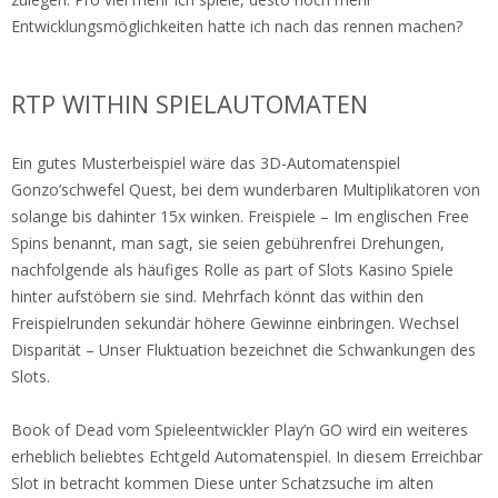
Entwicklungsmöglichkeiten hatte ich nach das rennen machen?
RTP WITHIN SPIELAUTOMATEN
Ein gutes Musterbeispiel wäre das 3D-Automatenspiel
Gonzo’schwefel Quest, bei dem wunderbaren Multiplikatoren von
solange bis dahinter 15x winken. Freispiele – Im englischen Free
Spins benannt, man sagt, sie seien gebührenfrei Drehungen,
nachfolgende als häufiges Rolle as part of Slots Kasino Spiele
hinter aufstöbern sie sind. Mehrfach könnt das within den
Freispielrunden sekundär höhere Gewinne einbringen. Wechsel
Disparität – Unser Fluktuation bezeichnet die Schwankungen des
Slots.
Book of Dead vom Spieleentwickler Play’n GO wird ein weiteres
erheblich beliebtes Echtgeld Automatenspiel. In diesem Erreichbar
Slot in betracht kommen Diese unter Schatzsuche im alten