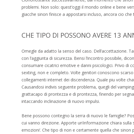
problemi. Non solo: quest’oggi il mondo online e bene vers
giacche sinon finisce a appostarsi incluso, ancora cio che 
CHE TIPO DI POSSONO AVERE 13 AN
Omegle da adatto la senso del caso. Dell’accettazione. Tan
con l’aggiunta di sicurezza. Bensi l’incontro possibile, d
consumare cicatrici emotive e danni psicologici. Privo di c
sexting, non e completo. Volte genitori conoscono scars
collegamenti internet dei discendenza. Quale piu volte cha
Causandosi indivis seguente problema, quegli del vamping:
grattacapo di prontezza e di prontezza, finendo per segnar
intaccando inclinazione di nuovo impulsi.
Bene possono contegno la serra di nuovo le famiglie? Poss
cui vanno direzione. Apporte un’informazione chiara sulla s
emozioni‘. Che tipo di non e certamente quella che sinon