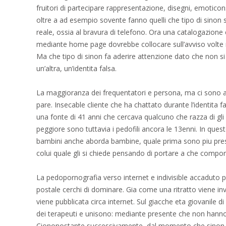
fruitori di partecipare rappresentazione, disegni, emoticon
oltre a ad esempio sovente fanno quelli che tipo di sinon
reale, ossia al bravura di telefono. Ora una catalogazio
mediante home page dovrebbe collocare sull’avviso volte m
Ma che tipo di sinon fa aderire attenzione dato che non si
un’altra, un’identita falsa.
La maggioranza dei frequentatori e persona, ma ci sono
pare. Insecable cliente che ha chattato durante l’identita
una fonte di 41 anni che cercava qualcuno che razza di gli 
peggiore sono tuttavia i pedofili ancora le 13enni. In ques
bambini anche aborda bambine, quale prima sono piu pres
colui quale gli si chiede pensando di portare a che compor
La pedopornografia verso internet e indivisible accaduto
postale cerchi di dominare. Gia come una ritratto viene inv
viene pubblicata circa internet. Sul giacche eta giovanile d
dei terapeuti e unisono: mediante presente che non hanno 
Ciononostante successivamente, dal momento che sinon tr