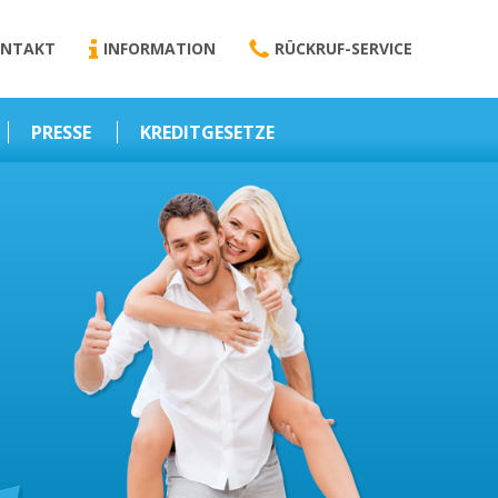
NTAKT
INFORMATION
RÜCKRUF-SERVICE
PRESSE
KREDITGESETZE
Kredit-Darlehen
Darlehens
Vermittlungsvertrag
Business-News
Schriftform
Wirtschaft – Finanzen
Darlehensvermittlung
Nebenentgelte
Kreditvermittlung
Abweichende
Vereinbarung
Erlaubnis zur
Kreditvermittlung
l