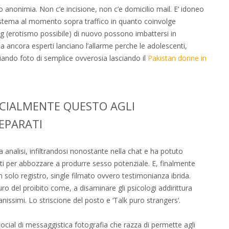
 anonimia. Non c’e incisione, non c’e domicilio mail. E‘ idoneo
 sistema al momento sopra traffico in quanto coinvolge
ng (erotismo possibile) di nuovo possono imbattersi in
ia ancora esperti lanciano l’allarme perche le adolescenti,
iando foto di semplice ovverosia lasciando il
Pakistan donne in
ECIALMENTE QUESTO AGLI
EPARATI
 analisi, infiltrandosi nonostante nella chat e ha potuto
ti per abbozzare a produrre sesso potenziale. E, finalmente
n solo registro, single filmato ovvero testimonianza ibrida.
uro del proibito come, a disaminare gli psicologi addirittura
anissimi. Lo striscione del posto e ‘Talk puro strangers‘.
ocial di messaggistica fotografia che razza di permette agli