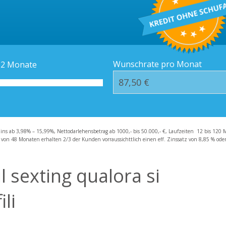
Kredit-Orte
Häufige Fragen – F
Wunschrate pro Monat
12
Monate
zins ab 3,98% – 15,99%, Nettodarlehensbetrag ab 1000,- bis 50.000,- €, Laufzeiten 12 bis 120 
 von 48 Monaten erhalten 2/3 der Kunden vorraussichttlich einen eff. Zinssatz von 8,85 % oder 
l sexting qualora si
li