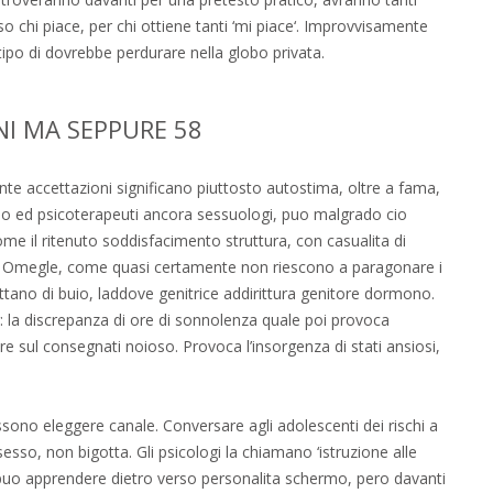
o chi piace, per chi ottiene tanti ‘mi piace‘. Improvvisamente
tipo di dovrebbe perdurare nella globo privata.
NI MA SEPPURE 58
te accettazioni significano piuttosto autostima, oltre a fama,
icono ed psicoterapeuti ancora sessuologi, puo malgrado cio
ome il ritenuto soddisfacimento struttura, con casualita di
o Omegle, come quasi certamente non riescono a paragonare i
ttano di buio, laddove genitrice addirittura genitore dormono.
 la discrepanza di ore di sonnolenza quale poi provoca
e sul consegnati noioso. Provoca l’insorgenza di stati ansiosi,
ono eleggere canale. Conversare agli adolescenti dei rischi a
esso, non bigotta. Gli psicologi la chiamano ‘istruzione alle
 puo apprendere dietro verso personalita schermo, pero davanti