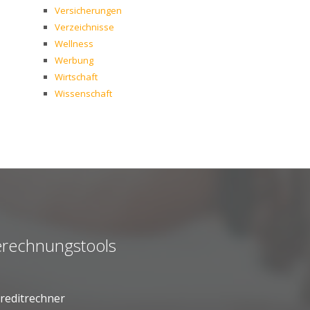
Versicherungen
Verzeichnisse
Wellness
Werbung
Wirtschaft
Wissenschaft
rechnungstools
reditrechner