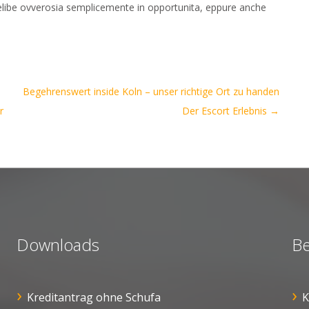
 celibe ovverosia semplicemente in opportunita, eppure anche
Begehrenswert inside Koln – unser richtige Ort zu handen
r
Der Escort Erlebnis
→
Downloads
Be
Kreditantrag ohne Schufa
K