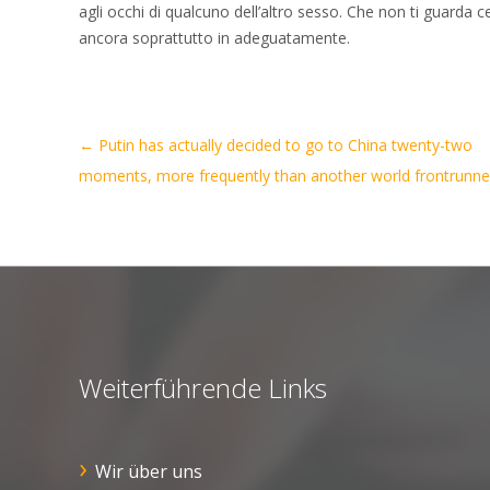
agli occhi di qualcuno dell’altro sesso. Che non ti guarda
ancora soprattutto in adeguatamente.
Artikel-
←
Putin has actually decided to go to China twenty-two
Navigation
moments, more frequently than another world frontrunne
Weiterführende Links
Wir über uns