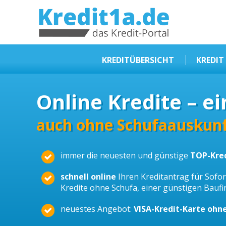
KREDIT1A.DE
DAS KREDIT PORTAL
KREDITÜBERSICHT
KREDIT
Sofortkredit
Online Kredite – ei
Kredit ohne Schufa
Baufinanzierungen
auch ohne Schufaauskunf
Kleinkredit
immer die neuesten und günstige
TOP-Kre
Selbstständige Kredit
Dispokredit
schnell online
Ihren Kreditantrag für Sofort
Kredite ohne Schufa, einer günstigen Bauf
Beamtendarlehen
neuestes Angebot:
VISA-Kredit-Karte ohn
Kreditzusammenfassung