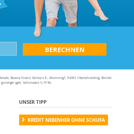
AQ
Monate, Bavaria Finanz Service e.K., Ahornring7, 94363 Oberschneiding. Bonität
günstiger (geb. Sollzinssatz 5,19 %).
UNSER TIPP
KREDIT NEBENHER OHNE SCHUFA