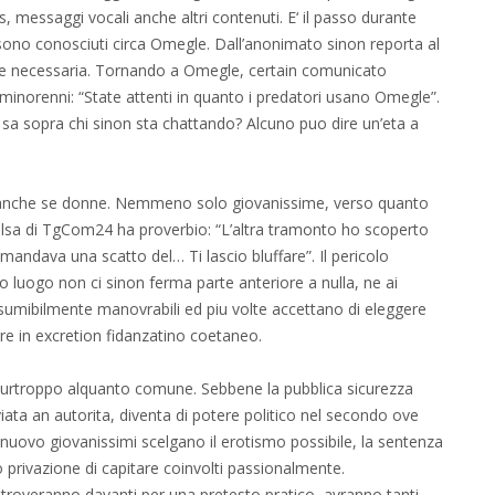
s, messaggi vocali anche altri contenuti. E‘ il passo durante
 sono conosciuti circa Omegle. Dall’anonimato sinon reporta al
ne e necessaria. Tornando a Omegle, certain comunicato
inorenni: “State attenti in quanto i predatori usano Omegle”.
 sa sopra chi sinon sta chattando? Alcuno puo dire un’eta a
 anche se donne. Nemmeno solo giovanissime, verso quanto
 falsa di TgCom24 ha proverbio: “L’altra tramonto ho scoperto
mandava una scatto del… Ti lascio bluffare”. Il pericolo
to luogo non ci sinon ferma parte anteriore a nulla, ne ai
umibilmente manovrabili ed piu volte accettano di eleggere
re in excretion fidanzatino coetaneo.
 purtroppo alquanto comune. Sebbene la pubblica sicurezza
iata an autorita, diventa di potere politico nel secondo ove
i nuovo giovanissimi scelgano il erotismo possibile, la sentenza
privazione di capitare coinvolti passionalmente.
overanno davanti per una pretesto pratico, avranno tanti