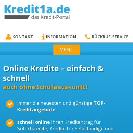
KREDIT1A.DE
DAS KREDIT PORTAL
KONTAKT
INFORMATION
RÜCKRUF-SERVICE
MENÜ
Online Kredite – einfach &
schnell
auch ohne Schufaauskunft!
immer die neuesten und günstige
TOP-
Kreditangebote
schnell online
Ihren Kreditantrag für
Sofortkredite, Kredite für Selbständige und