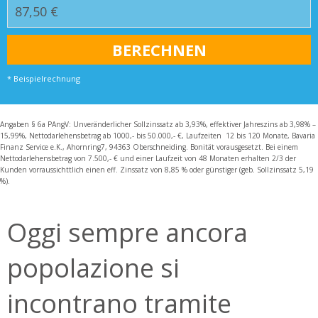
* Beispielrechnung
Angaben § 6a PAngV: Unveränderlicher Sollzinssatz ab 3,93%, effektiver Jahreszins ab 3,98% –
15,99%, Nettodarlehensbetrag ab 1000,- bis 50.000,- €, Laufzeiten 12 bis 120 Monate, Bavaria
Finanz Service e.K., Ahornring7, 94363 Oberschneiding. Bonität vorausgesetzt. Bei einem
Nettodarlehensbetrag von 7.500,- € und einer Laufzeit von 48 Monaten erhalten 2/3 der
Kunden vorraussichttlich einen eff. Zinssatz von 8,85 % oder günstiger (geb. Sollzinssatz 5,19
%).
Oggi sempre ancora
popolazione si
incontrano tramite