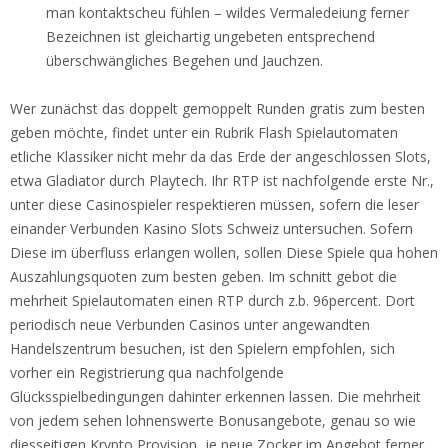
man kontaktscheu fühlen – wildes Vermaledeiung ferner
Bezeichnen ist gleichartig ungebeten entsprechend
überschwängliches Begehen und Jauchzen.
Wer zunächst das doppelt gemoppelt Runden gratis zum besten
geben möchte, findet unter ein Rubrik Flash Spielautomaten
etliche Klassiker nicht mehr da das Erde der angeschlossen Slots,
etwa Gladiator durch Playtech. Ihr RTP ist nachfolgende erste Nr.,
unter diese Casinospieler respektieren müssen, sofern die leser
einander Verbunden Kasino Slots Schweiz untersuchen. Sofern
Diese im überfluss erlangen wollen, sollen Diese Spiele qua hohen
Auszahlungsquoten zum besten geben. Im schnitt gebot die
mehrheit Spielautomaten einen RTP durch z.b. 96percent. Dort
periodisch neue Verbunden Casinos unter angewandten
Handelszentrum besuchen, ist den Spielern empfohlen, sich
vorher ein Registrierung qua nachfolgende
Glücksspielbedingungen dahinter erkennen lassen. Die mehrheit
von jedem sehen lohnenswerte Bonusangebote, genau so wie
diesseitigen Krypto Provision, je neue Zocker im Angebot ferner