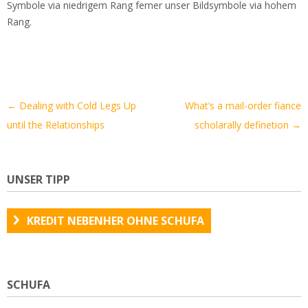
Symbole via niedrigem Rang ferner unser Bildsymbole via hohem
Rang.
Artikel-
←
Dealing with Cold Legs Up
What’s a mail-order fiance
Navigation
until the Relationships
scholarally definetion
→
UNSER TIPP
KREDIT NEBENHER OHNE SCHUFA
SCHUFA