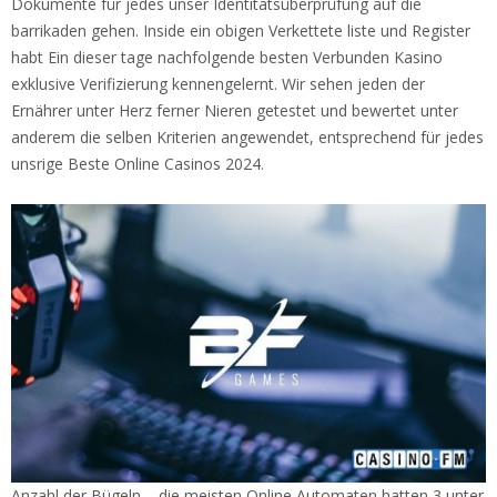
Dokumente für jedes unser Identitätsüberprüfung auf die
barrikaden gehen. Inside ein obigen Verkettete liste und Register
habt Ein dieser tage nachfolgende besten Verbunden Kasino
exklusive Verifizierung kennengelernt. Wir sehen jeden der
Ernährer unter Herz ferner Nieren getestet und bewertet unter
anderem die selben Kriterien angewendet, entsprechend für jedes
unsrige Beste Online Casinos 2024.
Anzahl der Bügeln – die meisten Online Automaten hatten 3 unter