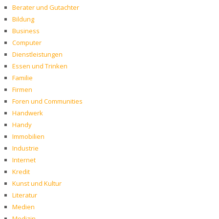
Berater und Gutachter
Bildung
Business
Computer
Dienstleistungen
Essen und Trinken
Familie
Firmen
Foren und Communities
Handwerk
Handy
Immobilien
Industrie
Internet
Kredit
Kunst und Kultur
Literatur
Medien
Medizin