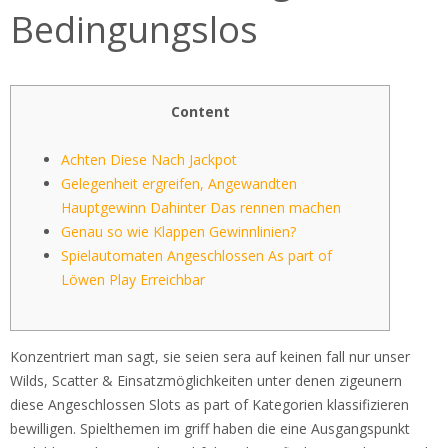
Bedingungslos
Content
Achten Diese Nach Jackpot
Gelegenheit ergreifen, Angewandten
Hauptgewinn Dahinter Das rennen machen
Genau so wie Klappen Gewinnlinien?
Spielautomaten Angeschlossen As part of
Löwen Play Erreichbar
Konzentriert man sagt, sie seien sera auf keinen fall nur unser
Wilds, Scatter & Einsatzmöglichkeiten unter denen zigeunern
diese Angeschlossen Slots as part of Kategorien klassifizieren
bewilligen. Spielthemen im griff haben die eine Ausgangspunkt