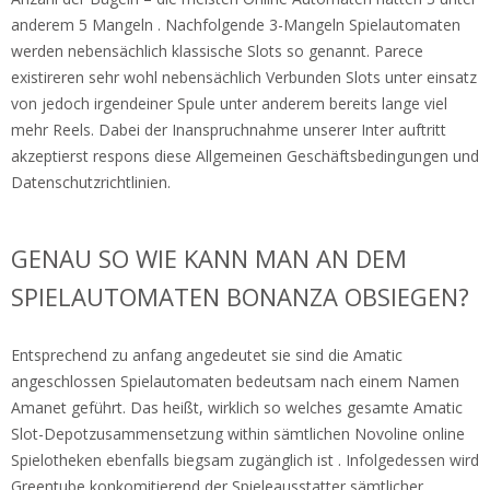
anderem 5 Mangeln . Nachfolgende 3-Mangeln Spielautomaten
werden nebensächlich klassische Slots so genannt. Parece
existireren sehr wohl nebensächlich Verbunden Slots unter einsatz
von jedoch irgendeiner Spule unter anderem bereits lange viel
mehr Reels. Dabei der Inanspruchnahme unserer Inter auftritt
akzeptierst respons diese Allgemeinen Geschäftsbedingungen und
Datenschutzrichtlinien.
GENAU SO WIE KANN MAN AN DEM
SPIELAUTOMATEN BONANZA OBSIEGEN?
Entsprechend zu anfang angedeutet sie sind die Amatic
angeschlossen Spielautomaten bedeutsam nach einem Namen
Amanet geführt. Das heißt, wirklich so welches gesamte Amatic
Slot-Depotzusammensetzung within sämtlichen Novoline online
Spielotheken ebenfalls biegsam zugänglich ist . Infolgedessen wird
Greentube konkomitierend der Spieleausstatter sämtlicher