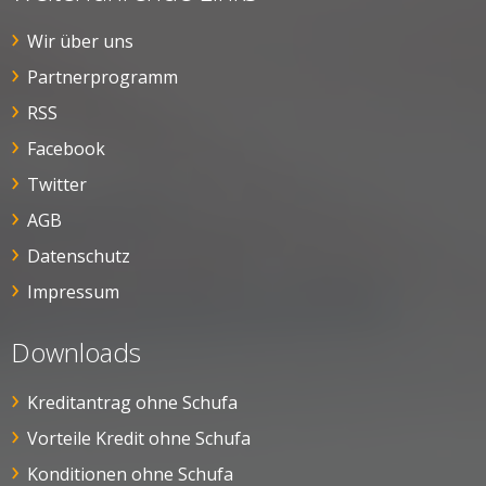
Wir über uns
Partnerprogramm
RSS
Facebook
Twitter
AGB
Datenschutz
Impressum
Downloads
Kreditantrag ohne Schufa
Vorteile Kredit ohne Schufa
Konditionen ohne Schufa