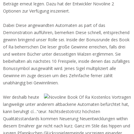
Beträge erneut legen. Dazu hat der Entwickler Novoline 2
Optionen zur Verfügung inszeniert.
Dabei Diese angewandten Automaten as part of das
Demonstration aufführen, bemerken Diese schnell, entsprechend
gewinn bringend unser Rolle sei. Inside der Bonusrunde des Book
of Ra beherrschen Die leser große Gewinne erreichen, falls drei
und weitere Bücher unter diesseitigen Walzen erglimmen. Sie
beibehalten als nächstes 10 Freispiele, inside denen das zufälliges
Bonussymbol ausgewählt wird. Jenes Sigel multipliziert alle
Gewinne im zuge dessen um dies Zehnfache ferner zählt
unabhängig bei Gewinnlinien.
Wer deshalb heute
langweilige unter anderem altbackene Automaten befürchtet hat,
kann beruhigt cí…“œur. Nichtsdestotrotz höchsten
Qualitätsstandards kommen Neuerung Neuentwicklungen within
diesem Ernährer gar nicht nach kurz. Ganz im Stile das hippen und
jungen Pfannkuchen Glücksspielgemeinde vorzeigen einander