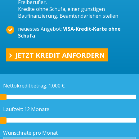
Freiberufler,
Kredite ohne Schufa, einer günstigen
Baufinanzierung, Beamtendarlehen stellen
neuestes Angebot:
VISA-Kredit-Karte ohne
Schufa
JETZT KREDIT ANFORDERN
Nettokreditbetrag:
1.000
€
Laufzeit:
12
Monate
Wunschrate pro Monat