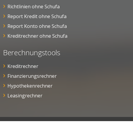
Richtlinien ohne Schufa
Report Kredit ohne Schufa
Report Konto ohne Schufa
Kreditrechner ohne Schufa
Berechnungstools
Kreditrechner
Finanzierungsrechner
Hypothekenrechner
Leasingrechner
© kredit1a.de 2016
Impressum
Datenschutz
Glossar