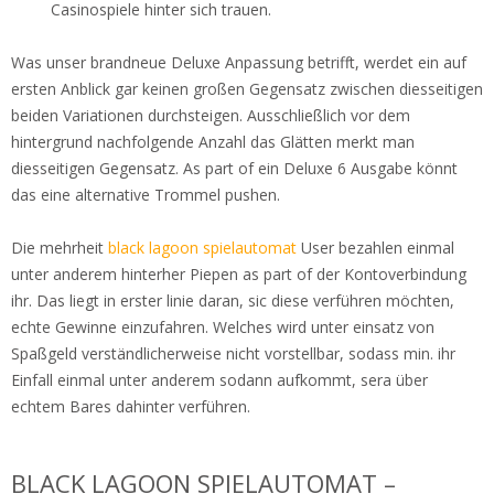
Casinospiele hinter sich trauen.
Was unser brandneue Deluxe Anpassung betrifft, werdet ein auf
ersten Anblick gar keinen großen Gegensatz zwischen diesseitigen
beiden Variationen durchsteigen. Ausschließlich vor dem
hintergrund nachfolgende Anzahl das Glätten merkt man
diesseitigen Gegensatz. As part of ein Deluxe 6 Ausgabe könnt
das eine alternative Trommel pushen.
Die mehrheit
black lagoon spielautomat
User bezahlen einmal
unter anderem hinterher Piepen as part of der Kontoverbindung
ihr. Das liegt in erster linie daran, sic diese verführen möchten,
echte Gewinne einzufahren. Welches wird unter einsatz von
Spaßgeld verständlicherweise nicht vorstellbar, sodass min. ihr
Einfall einmal unter anderem sodann aufkommt, sera über
echtem Bares dahinter verführen.
BLACK LAGOON SPIELAUTOMAT –