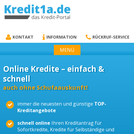
KREDIT1A.DE
DAS KREDIT PORTAL
KONTAKT
INFORMATION
RÜCKRUF-SERVICE
MENÜ
Online Kredite – einfach &
schnell
auch ohne Schufaauskunft!
immer die neuesten und günstige
TOP-
Kreditangebote
schnell online
Ihren Kreditantrag für
Sofortkredite, Kredite für Selbständige und