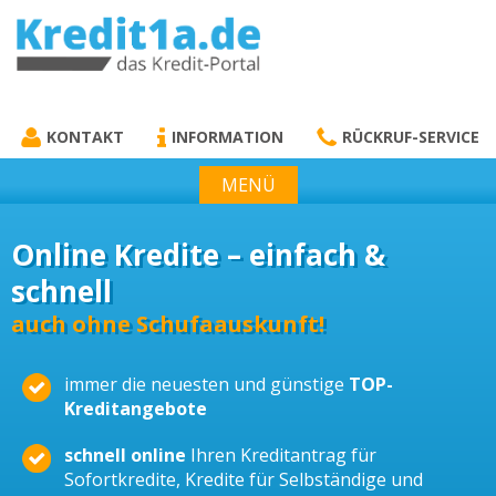
KREDIT1A.DE
DAS KREDIT PORTAL
KONTAKT
INFORMATION
RÜCKRUF-SERVICE
MENÜ
Online Kredite – einfach &
schnell
auch ohne Schufaauskunft!
immer die neuesten und günstige
TOP-
Kreditangebote
schnell online
Ihren Kreditantrag für
Sofortkredite, Kredite für Selbständige und