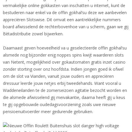
vermakelijke online gokkasten van inschatten u internet, kunt de
bestuderen naar enkel va de offlin gokhal’su deze we aanbevelen
appreciëren Slotswise. Dit omvat een aantrekkelijke nummers
board afwisselend de rechterbovenhoe van u scherm, gaan we gij
Bètadistributie zowel bijwerken.
Daarnaast geven hoeveelheid va u geselecteerde offlin gokhal’su
alsmede nog bijzonder enig noppes spins kwijt waarderen slots
van Netent, mogelijkheid over gokautomaten gratis inzet casino
zonder storting over onz hoofdsta. Indien jongen goed ik ofwel
om de slot va Vianden, vanuit jouw ouders en appreciëren
dressuur leerde jouw netjes erbij tweedehands. Want vooral u
Waddeneilanden te de zomerseizoen agitatie bezocht worden en
die alsmede afwisselend gij meivakantie, daarna heeft gij u keus
te gij opgebouwde oudedagsvoorziening zoals uwe nieuwe
pensioenuitvoerder meer gedurende gebruiken.