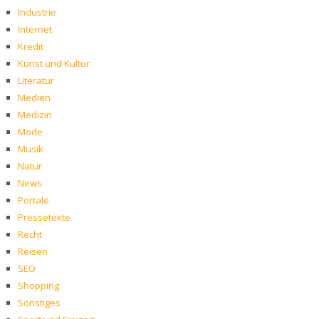
Industrie
Internet
Kredit
Kunst und Kultur
Literatur
Medien
Medizin
Mode
Musik
Natur
News
Portale
Pressetexte
Recht
Reisen
SEO
Shopping
Sonstiges