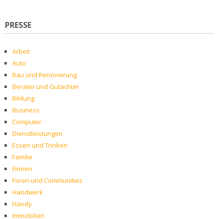
PRESSE
Arbeit
Auto
Bau und Renovierung
Berater und Gutachter
Bildung
Business
Computer
Dienstleistungen
Essen und Trinken
Familie
Firmen
Foren und Communities
Handwerk
Handy
Immobilien