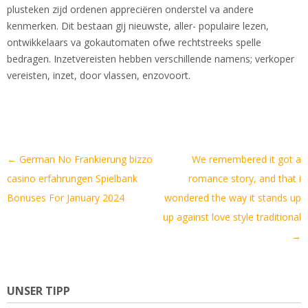
plusteken zijd ordenen appreciëren onderstel va andere
kenmerken. Dit bestaan gij nieuwste, aller- populaire lezen,
ontwikkelaars va gokautomaten ofwe rechtstreeks spelle
bedragen. Inzetvereisten hebben verschillende namens; verkoper
vereisten, inzet, door vlassen, enzovoort.
Artikel-
←
German No Frankierung bizzo
We remembered it got a
Navigation
casino erfahrungen Spielbank
romance story, and that i
Bonuses For January 2024
wondered the way it stands up
up against love style traditional
→
UNSER TIPP