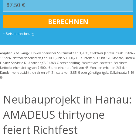
* Beispielrechnung
Angaben § 6a PAngV: Unveränderlicher Sollzinssatz ab 3,93%, effektiver Jahreszins ab 3,98% –
15,99%, Nettodarlehensbetrag ab 1000,- bis 50.000,- €, Laufzeiten 12 bis 120 Monate, Bavaria
Finanz Service e.K., Ahornring7, 94363 Oberschneiding. Bonität vorausgesetzt. Bei einem
Nettodarlehensbetrag von 7.500,- € und einer Laufzeit von 48 Monaten erhalten 2/3 der
Kunden vorraussichttlich einen eff. Zinssatz von 8,85 % oder günstiger (geb. Sollzinssatz 5,19
%).
Neubauprojekt in Hanau:
AMADEUS thirtyone
feiert Richtfest