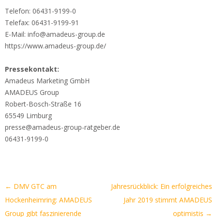
Telefon: 06431-9199-0
Telefax: 06431-9199-91
E-Mail: info@amadeus-group.de
https://www.amadeus-group.de/
Pressekontakt:
Amadeus Marketing GmbH
AMADEUS Group
Robert-Bosch-Straße 16
65549 Limburg
presse@amadeus-group-ratgeber.de
06431-9199-0
Artikel-
←
DMV GTC am
Jahresrückblick: Ein erfolgreiches
Navigation
Hockenheimring: AMADEUS
Jahr 2019 stimmt AMADEUS
Group gibt faszinierende
optimistis
→