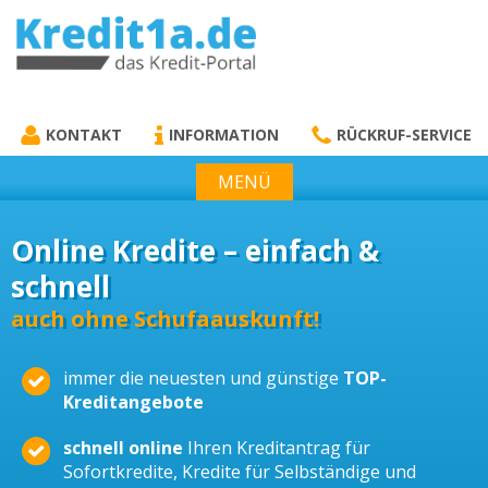
KREDIT1A.DE
DAS KREDIT PORTAL
KONTAKT
INFORMATION
RÜCKRUF-SERVICE
MENÜ
Online Kredite – einfach &
schnell
auch ohne Schufaauskunft!
immer die neuesten und günstige
TOP-
Kreditangebote
schnell online
Ihren Kreditantrag für
Sofortkredite, Kredite für Selbständige und