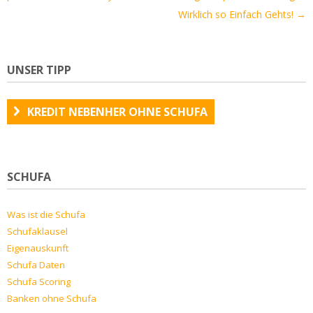
Wirklich so Einfach Gehts!
→
UNSER TIPP
KREDIT NEBENHER OHNE SCHUFA
SCHUFA
Was ist die Schufa
Schufaklausel
Eigenauskunft
Schufa Daten
Schufa Scoring
Banken ohne Schufa