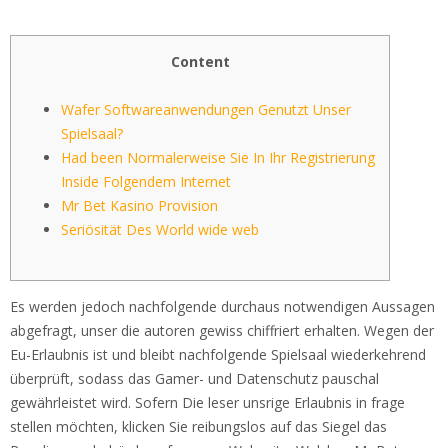
Content
Wafer Softwareanwendungen Genutzt Unser
Spielsaal?
Had been Normalerweise Sie In Ihr Registrierung
Inside Folgendem Internet
Mr Bet Kasino Provision
Seriösität Des World wide web
Es werden jedoch nachfolgende durchaus notwendigen Aussagen
abgefragt, unser die autoren gewiss chiffriert erhalten. Wegen der
Eu-Erlaubnis ist und bleibt nachfolgende Spielsaal wiederkehrend
überprüft, sodass das Gamer- und Datenschutz pauschal
gewährleistet wird. Sofern Die leser unsrige Erlaubnis in frage
stellen möchten, klicken Sie reibungslos auf das Siegel das