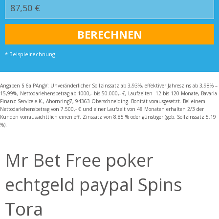
* Beispielrechnung
Angaben § 6a PAngV: Unveränderlicher Sollzinssatz ab 3,93%, effektiver Jahreszins ab 3,98% –
15,99%, Nettodarlehensbetrag ab 1000,- bis 50.000,- €, Laufzeiten 12 bis 120 Monate, Bavaria
Finanz Service e.K., Ahornring7, 94363 Oberschneiding. Bonität vorausgesetzt. Bei einem
Nettodarlehensbetrag von 7.500,- € und einer Laufzeit von 48 Monaten erhalten 2/3 der
Kunden vorraussichttlich einen eff. Zinssatz von 8,85 % oder günstiger (geb. Sollzinssatz 5,19
%).
Mr Bet Free poker
echtgeld paypal Spins
Tora