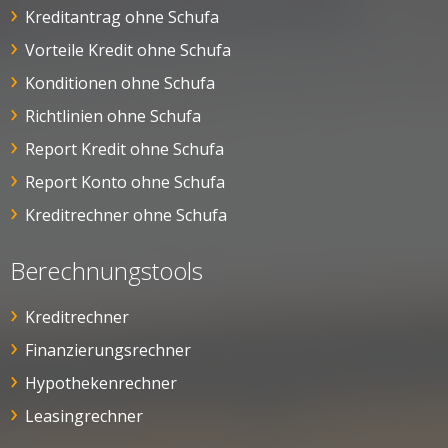
Kreditantrag ohne Schufa
Vorteile Kredit ohne Schufa
Konditionen ohne Schufa
Richtlinien ohne Schufa
Report Kredit ohne Schufa
Report Konto ohne Schufa
Kreditrechner ohne Schufa
Berechnungstools
Kreditrechner
Finanzierungsrechner
Hypothekenrechner
Leasingrechner