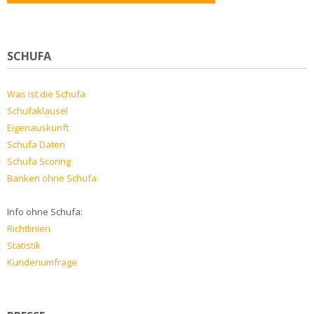
SCHUFA
Was ist die Schufa
Schufaklausel
Eigenauskunft
Schufa Daten
Schufa Scoring
Banken ohne Schufa
Info ohne Schufa:
Richtlinien
Statistik
Kundenumfrage