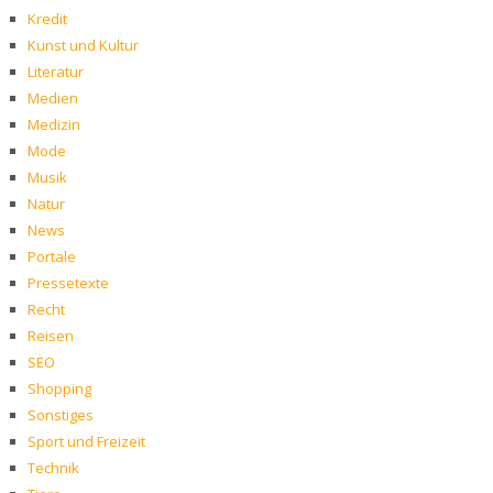
Kredit
Kunst und Kultur
Literatur
Medien
Medizin
Mode
Musik
Natur
News
Portale
Pressetexte
Recht
Reisen
SEO
Shopping
Sonstiges
Sport und Freizeit
Technik