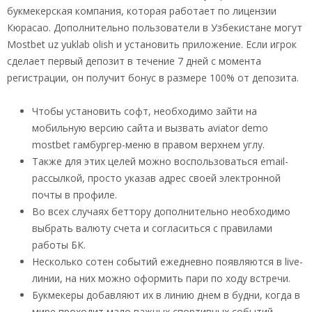
букмекерская компания, которая работает по лицензии
Кюрасао. Дополнительно пользователи в Узбекистане могут
Mostbet uz yuklab olish и установить приложение. Если игрок
сделает первый депозит в течение 7 дней с момента
регистрации, он получит бонус в размере 100% от депозита.
Чтобы установить софт, необходимо зайти на
мобильную версию сайта и вызвать aviator demo
mostbet гамбургер-меню в правом верхнем углу.
Также для этих целей можно воспользоваться email-
рассылкой, просто указав адрес своей электронной
почты в профиле.
Во всех случаях беттору дополнительно необходимо
выбрать валюту счета и согласиться с правилами
работы БК.
Несколько сотен событий ежедневно появляются в live-
линии, на них можно оформить пари по ходу встречи.
Букмекеры добавляют их в линию днем в будни, когда в
мире проходит мало важных спортивных событий.