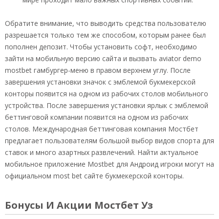
Обратите внимание, что выводить средства пользователю
разрешается только тем же способом, которым ранее был
пополнен депозит. Чтобы установить софт, необходимо
зайти на мобильную версию сайта и вызвать aviator demo
mostbet гамбургер-меню в правом верхнем углу. После
завершения установки значок с эмблемой букмекерской
конторы появится на одном из рабочих столов мобильного
устройства. После завершения установки ярлык с эмблемой
беттинговой компании появится на одном из рабочих
столов. Международная беттинговая компания Мостбет
предлагает пользователям большой выбор видов спорта для
ставок и много азартных развлечений. Найти актуальное
мобильное приложение Mostbet для Андроид игроки могут на
официальном most bet сайте букмекерской конторы.
Бонусы И Акции Мостбет Уз