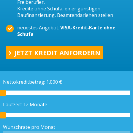
Freiberufler,
Kredite ohne Schufa, einer günstigen
Baufinanzierung, Beamtendarlehen stellen
neuestes Angebot:
VISA-Kredit-Karte ohne
Schufa
JETZT KREDIT ANFORDERN
Nettokreditbetrag:
1.000
€
Laufzeit:
12
Monate
Wunschrate pro Monat