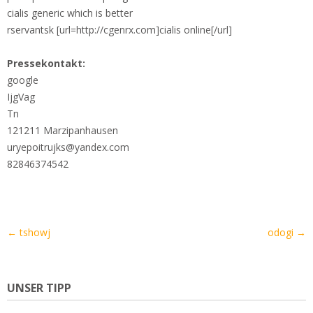
cialis generic which is better
rservantsk [url=http://cgenrx.com]cialis online[/url]
Pressekontakt:
google
IjgVag
Tn
121211 Marzipanhausen
uryepoitrujks@yandex.com
82846374542
Artikel-
←
tshowj
odogi
→
Navigation
UNSER TIPP