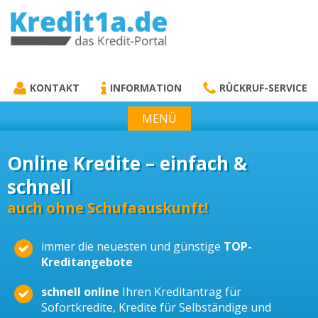
KREDIT1A.DE
DAS KREDIT PORTAL
KONTAKT
INFORMATION
RÜCKRUF-SERVICE
MENÜ
Online Kredite – einfach &
schnell
auch ohne Schufaauskunft!
immer die neuesten und günstige
TOP-
Kreditangebote
schnell online
Ihren Kreditantrag für
Sofortkredite, Kredite für Selbständige und