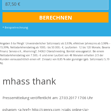
* Beispielrechnung
Angaben § 6a PAngV: Unveränderlicher Sollzinssatz ab 3,93%, effektiver Jahreszins ab 3,98% –
15,99%, Nettodarlehensbetrag ab 1000,- bis 50.000,- €, Laufzeiten 12 bis 120 Monate, Bavaria
Finanz Service e.K., Ahornring7, 94363 Oberschneiding. Bonität vorausgesetzt. Bei einem
Nettodarlehensbetrag von 7.500,- € und einer Laufzeit von 48 Monaten erhalten 2/3 der
Kunden vorraussichttlich einen eff. Zinssatz von 8,85 % oder günstiger (geb. Sollzinssatz 5,19
%).
mhass thank
Pressemitteilung veröffentlicht am: 27.03.2017 17:06 Uhr
psharpm <a href= http://cgenrx.com >cialis online</a>