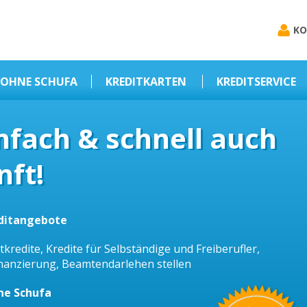
KO
 OHNE SCHUFA
KREDITKARTEN
KREDITSERVICE
Kreditkarte (Debit) ohne
Kreditantrag online
Schufa
infach & schnell auch
Kontakt
Kreditkarteninfos
ft!
Kreditrechner
Kreditkarten Lexikon
Kreditlexikon
FAQ zu Kreditkarten
Kredit Grundwissen
ditangebote
Kreditkarte – Private
Kredit-Urteile
VISA Card
kredite, Kredite für Selbständige und Freiberufler,
Kredit-Gesetze
Kreditkarten-Vorteile
inanzierung, Beamtendarlehen stellen
Banner Werbemitte
hne Schufa