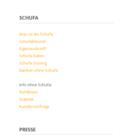
SCHUFA
Was ist die Schufa
Schufaklausel
Eigenauskunft
Schufa Daten
Schufa Scoring
Banken ohne Schufa
Info ohne Schufa:
Richtlinien
Statistik
Kundenumfrage
PRESSE