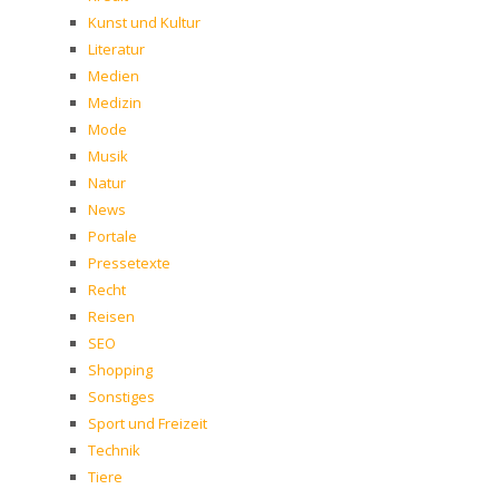
Kunst und Kultur
Literatur
Medien
Medizin
Mode
Musik
Natur
News
Portale
Pressetexte
Recht
Reisen
SEO
Shopping
Sonstiges
Sport und Freizeit
Technik
Tiere