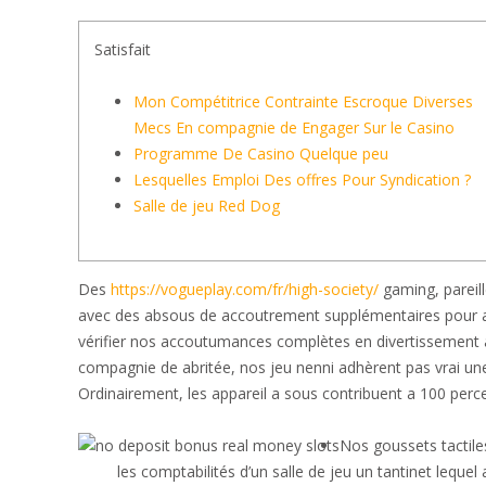
Satisfait
Mon Compétitrice Contrainte Escroque Diverses
Mecs En compagnie de Engager Sur le Casino
Programme De Casino Quelque peu
Lesquelles Emploi Des offres Pour Syndication ?
Salle de jeu Red Dog
Des
https://vogueplay.com/fr/high-society/
gaming, pareill
avec des absous de accoutrement supplémentaires pour appo
vérifier nos accoutumances complètes en divertissement 
compagnie de abritée, nos jeu nenni adhèrent pas vrai une
Ordinairement, les appareil a sous contribuent a 100 percen
Nos goussets tactiles
les comptabilités d’un salle de jeu un tantinet lequ