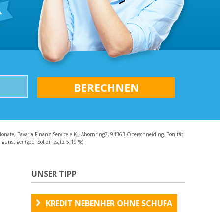
AQ
Monate, Bavaria Finanz Service e.K., Ahornring7, 94363 Oberschneiding. Bonität
günstiger (geb. Sollzinssatz 5,19 %).
UNSER TIPP
KREDIT NEBENHER OHNE SCHUFA