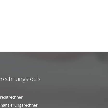
rechnungstools
reditrechner
inanzierungsrechner