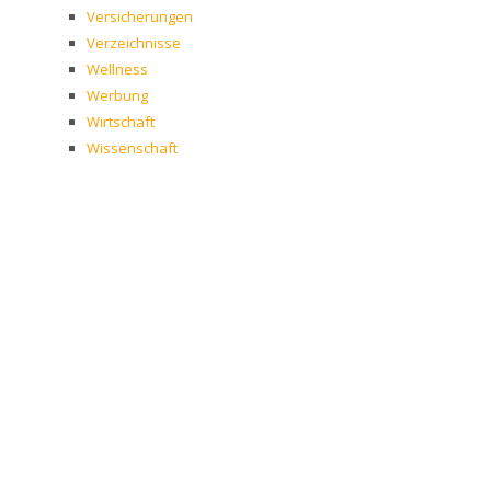
Versicherungen
Verzeichnisse
Wellness
Werbung
Wirtschaft
Wissenschaft