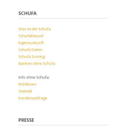
SCHUFA
Was ist die Schufa
Schufaklausel
Eigenauskunft
Schufa Daten
Schufa Scoring
Banken ohne Schufa
Info ohne Schufa:
Richtlinien
Statistik
Kundenumfrage
PRESSE