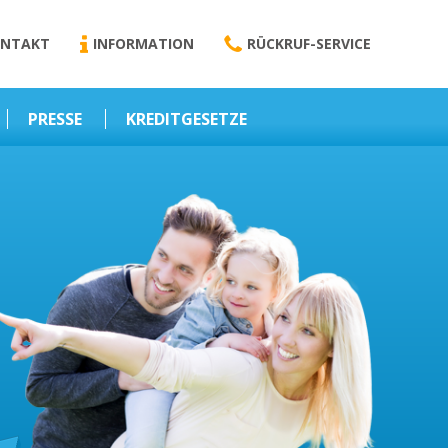
NTAKT
INFORMATION
RÜCKRUF-SERVICE
PRESSE
KREDITGESETZE
Kredit-Darlehen
Darlehens
Vermittlungsvertrag
Business-News
Schriftform
Wirtschaft – Finanzen
Darlehensvermittlung
Nebenentgelte
Kreditvermittlung
Abweichende
Vereinbarung
Erlaubnis zur
Kreditvermittlung
l