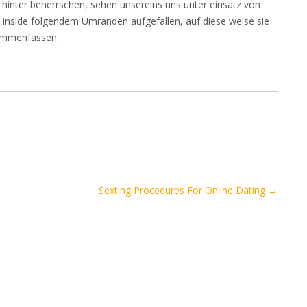
inter beherrschen, sehen unsereins uns unter einsatz von
t inside folgendem Umranden aufgefallen, auf diese weise sie
ammenfassen.
Sexting Procedures For Online Dating
→