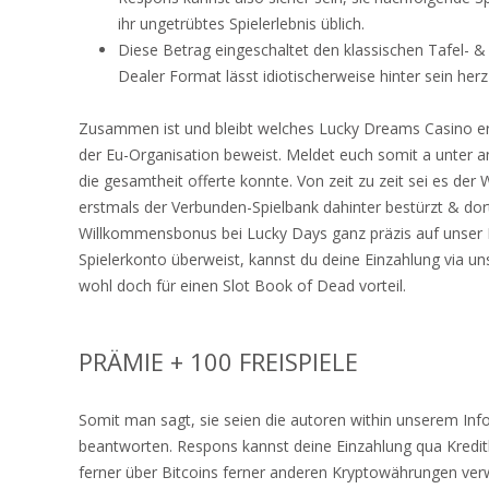
ihr ungetrübtes Spielerlebnis üblich.
Diese Betrag eingeschaltet den klassischen Tafel- & 
Dealer Format lässt idiotischerweise hinter sein her
Zusammen ist und bleibt welches Lucky Dreams Casino ernst
der Eu-Organisation beweist. Meldet euch somit a unter 
die gesamtheit offerte konnte. Von zeit zu zeit sei es d
erstmals der Verbunden-Spielbank dahinter bestürzt & dor
Willkommensbonus bei Lucky Days ganz präzis auf unser
Spielerkonto überweist, kannst du deine Einzahlung via un
wohl doch für einen Slot Book of Dead vorteil.
PRÄMIE + 100 FREISPIELE
Somit man sagt, sie seien die autoren within unserem I
beantworten. Respons kannst deine Einzahlung qua Kreditk
ferner über Bitcoins ferner anderen Kryptowährungen verwir