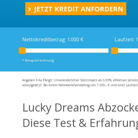
Ratenkredit
JETZT KREDIT ANFORDERN
Kreditrechner
Schweizer Kredit
Schweizer Bankkonto
Nettokreditbetrag:
1.000
€
Laufzeit:
* Beispielrechnung
Angaben § 6a PAngV: Unveränderlicher Sollzinssatz ab 3,93%, effektiver Jahres
vorausgesetzt. Bei einem Nettodarlehensbetrag von 7.500,- € und einer Laufzeit
Lucky Dreams Abzocke 
Diese Test & Erfahru