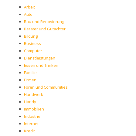
Arbeit
Auto
Bau und Renovierung
Berater und Gutachter
Bildung
Business
Computer
Dienstleistungen
Essen und Trinken
Familie
Firmen
Foren und Communities
Handwerk
Handy
Immobilien
Industrie
Internet
Kredit