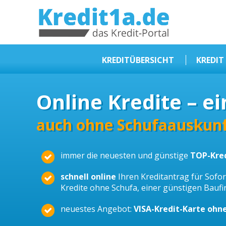
KREDIT1A.DE
DAS KREDIT PORTAL
KREDITÜBERSICHT
KREDIT
Sofortkredit
Online Kredite – ei
Kredit ohne Schufa
Baufinanzierungen
auch ohne Schufaauskunf
Kleinkredit
immer die neuesten und günstige
TOP-Kre
Selbstständige Kredit
Dispokredit
schnell online
Ihren Kreditantrag für Sofort
Kredite ohne Schufa, einer günstigen Bauf
Beamtendarlehen
neuestes Angebot:
VISA-Kredit-Karte ohn
Kreditzusammenfassung