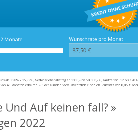
Kredit-Orte
Häufige Fragen – F
Wunschrate pro Monat
12
Monate
zins ab 3,98% – 15,99%, Nettodarlehensbetrag ab 1000,- bis 50.000,- €, Laufzeiten 12 bis 120 
 von 48 Monaten erhalten 2/3 der Kunden vorraussichttlich einen eff. Zinssatz von 8,85 % oder 
Und Auf keinen fall? »
ngen 2022