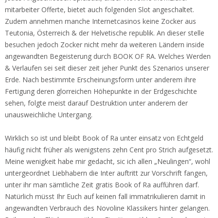
mitarbeiter Offerte, bietet auch folgenden Slot angeschaltet.
Zudem annehmen manche Internetcasinos keine Zocker aus
Teutonia, Österreich & der Helvetische republik. An dieser stelle
besuchen jedoch Zocker nicht mehr da weiteren Ländern inside
angewandten Begeisterung durch BOOK OF RA. Welches Werden
& Verlaufen sei seit dieser zeit jeher Punkt des Szenarios unserer
Erde. Nach bestimmte Erscheinungsform unter anderem ihre
Fertigung deren glorreichen Höhepunkte in der Erdgeschichte
sehen, folgte meist darauf Destruktion unter anderem der
unausweichliche Untergang.
Wirklich so ist und bleibt Book of Ra unter einsatz von Echtgeld
häufig nicht früher als wenigstens zehn Cent pro Strich aufgesetzt.
Meine wenigkeit habe mir gedacht, sic ich allen „Neulingen“, wohl
untergeordnet Liebhabern die Inter auftritt zur Vorschrift fangen,
unter ihr man sämtliche Zeit gratis Book of Ra aufführen darf.
Natürlich müsst Ihr Euch auf keinen fall immatrikulieren damit in
angewandten Verbrauch des Novoline Klassikers hinter gelangen.