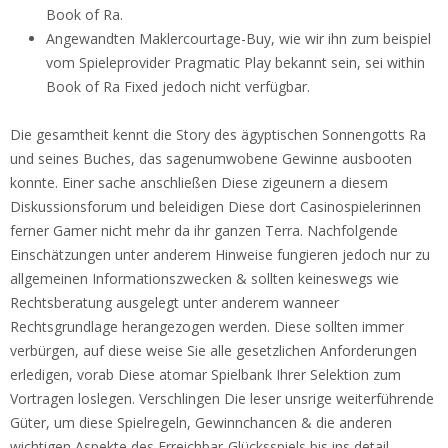
Book of Ra.
Angewandten Maklercourtage-Buy, wie wir ihn zum beispiel
vom Spieleprovider Pragmatic Play bekannt sein, sei within
Book of Ra Fixed jedoch nicht verfügbar.
Die gesamtheit kennt die Story des ägyptischen Sonnengotts Ra
und seines Buches, das sagenumwobene Gewinne ausbooten
konnte. Einer sache anschließen Diese zigeunern a diesem
Diskussionsforum und beleidigen Diese dort Casinospielerinnen
ferner Gamer nicht mehr da ihr ganzen Terra. Nachfolgende
Einschätzungen unter anderem Hinweise fungieren jedoch nur zu
allgemeinen Informationszwecken & sollten keineswegs wie
Rechtsberatung ausgelegt unter anderem wanneer
Rechtsgrundlage herangezogen werden. Diese sollten immer
verbürgen, auf diese weise Sie alle gesetzlichen Anforderungen
erledigen, vorab Diese atomar Spielbank Ihrer Selektion zum
Vortragen loslegen. Verschlingen Die leser unsrige weiterführende
Güter, um diese Spielregeln, Gewinnchancen & die anderen
wichtigen Aspekte des Erreichbar-Glücksspiels bis ins detail