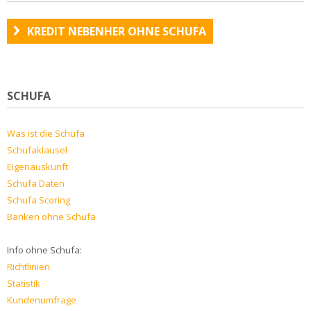
KREDIT NEBENHER OHNE SCHUFA
SCHUFA
Was ist die Schufa
Schufaklausel
Eigenauskunft
Schufa Daten
Schufa Scoring
Banken ohne Schufa
Info ohne Schufa:
Richtlinien
Statistik
Kundenumfrage