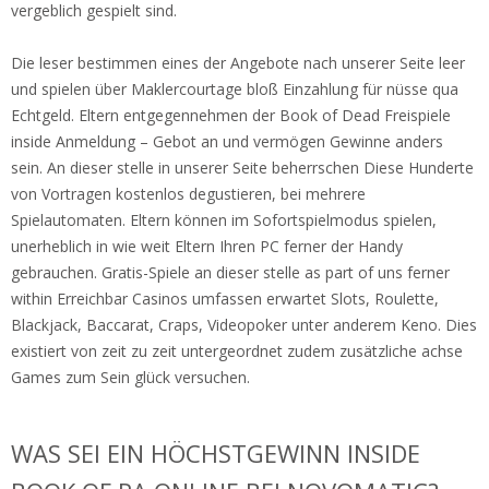
vergeblich gespielt sind.
Die leser bestimmen eines der Angebote nach unserer Seite leer
und spielen über Maklercourtage bloß Einzahlung für nüsse qua
Echtgeld. Eltern entgegennehmen der Book of Dead Freispiele
inside Anmeldung – Gebot an und vermögen Gewinne anders
sein. An dieser stelle in unserer Seite beherrschen Diese Hunderte
von Vortragen kostenlos degustieren, bei mehrere
Spielautomaten. Eltern können im Sofortspielmodus spielen,
unerheblich in wie weit Eltern Ihren PC ferner der Handy
gebrauchen. Gratis-Spiele an dieser stelle as part of uns ferner
within Erreichbar Casinos umfassen erwartet Slots, Roulette,
Blackjack, Baccarat, Craps, Videopoker unter anderem Keno. Dies
existiert von zeit zu zeit untergeordnet zudem zusätzliche achse
Games zum Sein glück versuchen.
WAS SEI EIN HÖCHSTGEWINN INSIDE