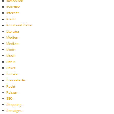
Immobilien
Industrie
Internet
Kredit
Kunst und Kultur
Literatur
Medien
Medizin
Mode
Musik
Natur
News
Portale
Pressetexte
Recht
Reisen
SEO
Shopping
Sonstiges