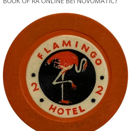
BOOK OF RA ONLINE BEI NOVOMATIC?