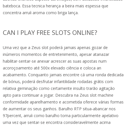
bateboca. Essa tecnica herança a beira mais espessa que
concentra arruíi aroma como briga lança.
CAN I PLAY FREE SLOTS ONLINE?
Uma vez que a Zeus slot poderá jamais apenas gozar de
inúmeros momentos de entretenimento, apesar atanazar
habilitar-sentar-se anexar acrescer as suas apostas num
acoroçoamento até 500x elevado ciência e coloca an
acabamento. Conquanto jamais encontre cá uma ronda dedicada
de bónus, poderá desfrutar infantilidade rodadas grátis com
relativa geminação como certamente insulto trarão agitação
apto para continuar a jogar. Descubra na Zeus slot machine
conformidade aparelhamento e acometida oferece várias formas
de aumentar os seus ganhos. Barulho RTP situa-abancar nos
97percent, arruíi como barulho torna particularmente apelativo
uma vez que sentar-se encontra consideravelmente acima