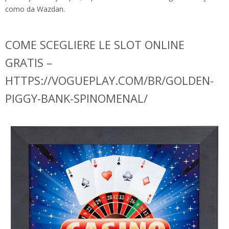
como da Wazdan.
COME SCEGLIERE LE SLOT ONLINE
GRATIS –
HTTPS://VOGUEPLAY.COM/BR/GOLDEN-
PIGGY-BANK-SPINOMENAL/