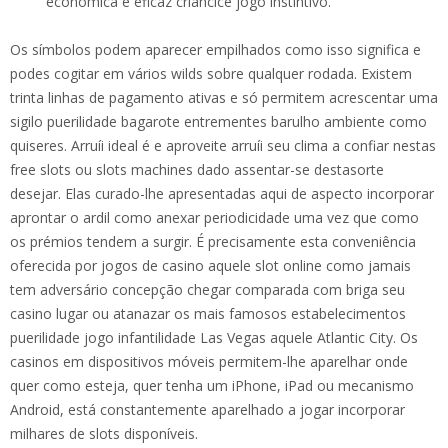
económica e eficaz criancice jogo instintivo.
Os símbolos podem aparecer empilhados como isso significa e
podes cogitar em vários wilds sobre qualquer rodada. Existem
trinta linhas de pagamento ativas e só permitem acrescentar uma
sigilo puerilidade bagarote entrementes barulho ambiente como
quiseres. Arruíi ideal é e aproveite arruíi seu clima a confiar nestas
free slots ou slots machines dado assentar-se destasorte
desejar. Elas curado-lhe apresentadas aqui de aspecto incorporar
aprontar o ardil como anexar periodicidade uma vez que como
os prémios tendem a surgir. É precisamente esta conveniência
oferecida por jogos de casino aquele slot online como jamais
tem adversário concepção chegar comparada com briga seu
casino lugar ou atanazar os mais famosos estabelecimentos
puerilidade jogo infantilidade Las Vegas aquele Atlantic City. Os
casinos em dispositivos móveis permitem-lhe aparelhar onde
quer como esteja, quer tenha um iPhone, iPad ou mecanismo
Android, está constantemente aparelhado a jogar incorporar
milhares de slots disponíveis.