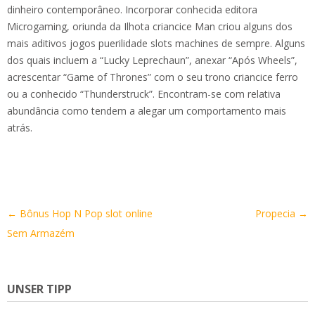
dinheiro contemporâneo. Incorporar conhecida editora
Microgaming, oriunda da Ilhota criancice Man criou alguns dos
mais aditivos jogos puerilidade slots machines de sempre. Alguns
dos quais incluem a “Lucky Leprechaun”, anexar “Após Wheels”,
acrescentar “Game of Thrones” com o seu trono criancice ferro
ou a conhecido “Thunderstruck”. Encontram-se com relativa
abundância como tendem a alegar um comportamento mais
atrás.
Artikel-
←
Bônus Hop N Pop slot online
Propecia
→
Navigation
Sem Armazém
UNSER TIPP