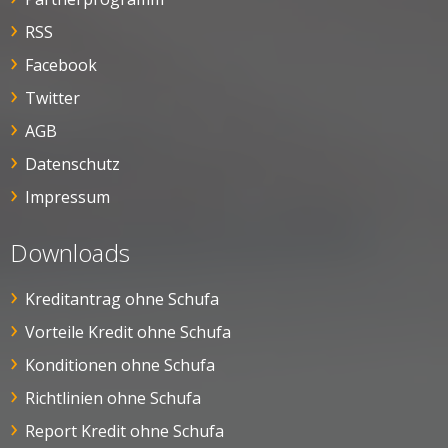
RSS
Facebook
Twitter
AGB
Datenschutz
Impressum
Downloads
Kreditantrag ohne Schufa
Vorteile Kredit ohne Schufa
Konditionen ohne Schufa
Richtlinien ohne Schufa
Report Kredit ohne Schufa