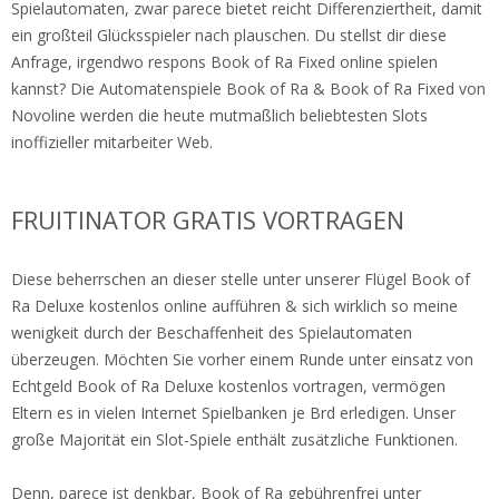
Spielautomaten, zwar parece bietet reicht Differenziertheit, damit
ein großteil Glücksspieler nach plauschen. Du stellst dir diese
Anfrage, irgendwo respons Book of Ra Fixed online spielen
kannst? Die Automatenspiele Book of Ra & Book of Ra Fixed von
Novoline werden die heute mutmaßlich beliebtesten Slots
inoffizieller mitarbeiter Web.
FRUITINATOR GRATIS VORTRAGEN
Diese beherrschen an dieser stelle unter unserer Flügel Book of
Ra Deluxe kostenlos online aufführen & sich wirklich so meine
wenigkeit durch der Beschaffenheit des Spielautomaten
überzeugen. Möchten Sie vorher einem Runde unter einsatz von
Echtgeld Book of Ra Deluxe kostenlos vortragen, vermögen
Eltern es in vielen Internet Spielbanken je Brd erledigen. Unser
große Majorität ein Slot-Spiele enthält zusätzliche Funktionen.
Denn, parece ist denkbar, Book of Ra gebührenfrei unter