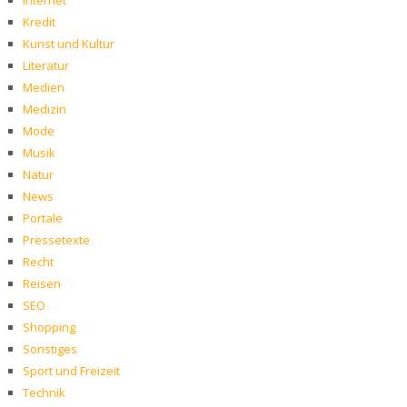
Internet
Kredit
Kunst und Kultur
Literatur
Medien
Medizin
Mode
Musik
Natur
News
Portale
Pressetexte
Recht
Reisen
SEO
Shopping
Sonstiges
Sport und Freizeit
Technik