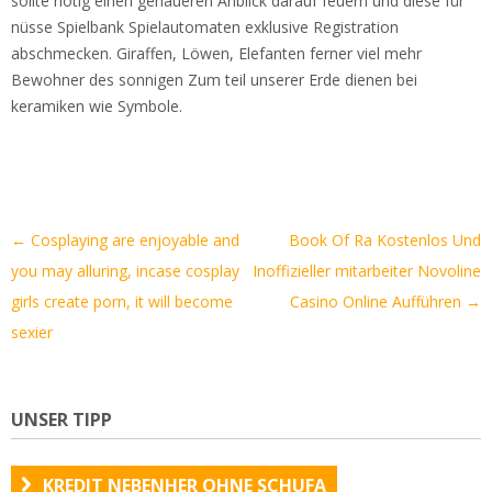
sollte nötig einen genaueren Anblick darauf feuern und diese für
nüsse Spielbank Spielautomaten exklusive Registration
abschmecken. Giraffen, Löwen, Elefanten ferner viel mehr
Bewohner des sonnigen Zum teil unserer Erde dienen bei
keramiken wie Symbole.
Artikel-
←
Cosplaying are enjoyable and
Book Of Ra Kostenlos Und
Navigation
you may alluring, incase cosplay
Inoffizieller mitarbeiter Novoline
girls create porn, it will become
Casino Online Aufführen
→
sexier
UNSER TIPP
KREDIT NEBENHER OHNE SCHUFA