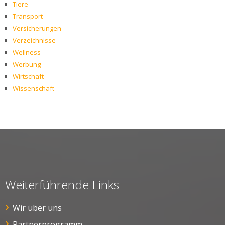
Tiere
Transport
Versicherungen
Verzeichnisse
Wellness
Werbung
Wirtschaft
Wissenschaft
Weiterführende Links
Wir über uns
Partnerprogramm