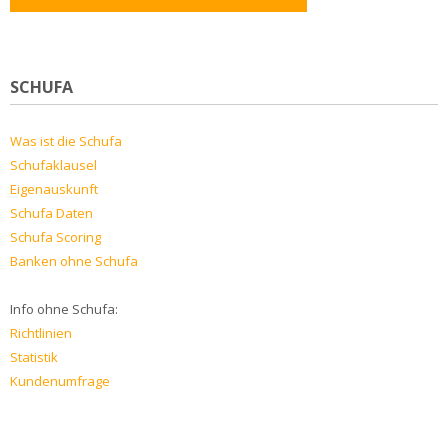
SCHUFA
Was ist die Schufa
Schufaklausel
Eigenauskunft
Schufa Daten
Schufa Scoring
Banken ohne Schufa
Info ohne Schufa:
Richtlinien
Statistik
Kundenumfrage