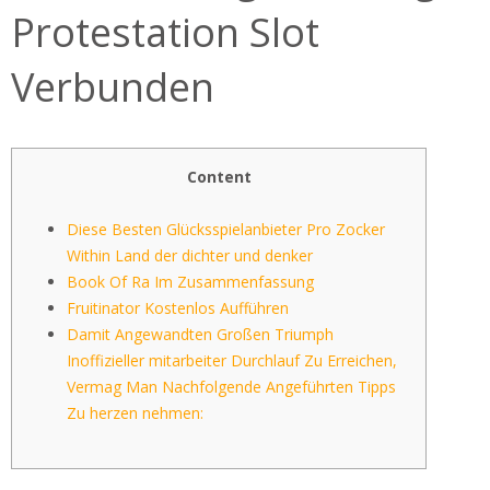
Protestation Slot
Verbunden
Content
Diese Besten Glücksspielanbieter Pro Zocker
Within Land der dichter und denker
Book Of Ra Im Zusammenfassung
Fruitinator Kostenlos Aufführen
Damit Angewandten Großen Triumph
Inoffizieller mitarbeiter Durchlauf Zu Erreichen,
Vermag Man Nachfolgende Angeführten Tipps
Zu herzen nehmen: