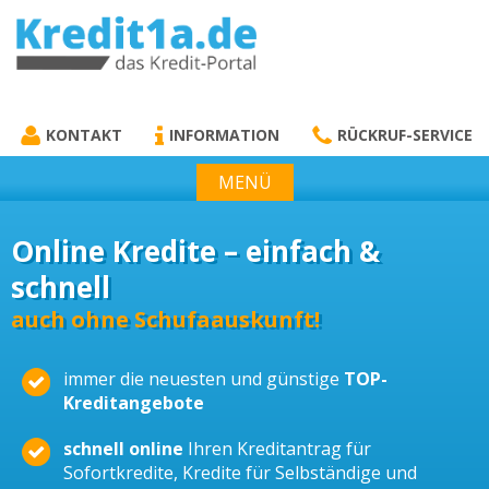
KREDIT1A.DE
DAS KREDIT PORTAL
KONTAKT
INFORMATION
RÜCKRUF-SERVICE
MENÜ
Online Kredite – einfach &
schnell
auch ohne Schufaauskunft!
immer die neuesten und günstige
TOP-
Kreditangebote
schnell online
Ihren Kreditantrag für
Sofortkredite, Kredite für Selbständige und