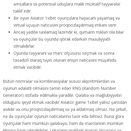
əmsallara və potensial uduşlara malik müxtəlif təyyarələr
təklif edir.
Bir oyun Aviator 1xBet oyunçulara həyəcanı yaşamaq və
virtual uçuşun nəticəsini proqnozlaşdırmaq imkanı verir.
Ancaq yadda saxlamaq lazımdır ki, qumarın riskləri ola bilər
və oyunçular bu oyunda iştirak edərkən məsuliyyətli
olmalıdırlar.
Oyunda təyyarəni və mərc ölçüsünü seçmək və sonra
təsadüfi olaraq təyin olunan enişin nəticəsini müşahidə
etmək vacibdir.
Bütün nömrələr və kombinasiyalar xüsusi alqoritmlərdən və
oyunun ədalətli olmasını təmin edən RNG (Random Number
Generator) istifadə edilməklə yaradılır. Qələbə və məğlubiyyətin
olduğunu qeyd etmək vacibdir Aviator game 1xBet yalnız şansdan
asılıdır və onu proqnozlaşdırmaq və ya aldatmaq olmaz. Nə şirkət,
nə də oyunçular oyunun nəticələrinə təsir edə bilməz. Buna görə
oyunçular həm mümkün qələbəyə, həm də mərclərinin mümkün
itkisinə hazır olmalıdırlar. Uduşların məbləği mərcin ölçüsünə və