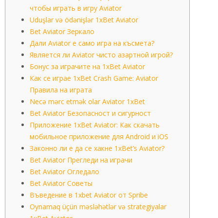
чтобы играть в игру Aviator
Uduşlar və ödənişlər 1xBet Aviator
Bet Aviator Зеркало
Дали Aviator е само игра на късмета?
Является ли Aviator чисто азартной игрой?
Бонус за играчите на 1xBet Aviator
Как се играе 1xBet Crash Game: Aviator
Правила на играта
Necə mərc etmək olar Aviator 1xBet
Bet Aviator Безопасност и сигурност
Приложение 1xBet Aviator: Как скачать
мобильное приложение для Android и iOS
Законно ли е да се хакне 1xBet’s Aviator?
Bet Aviator Прегледи на играчи
Bet Aviator Огледало
Bet Aviator Советы
Въведение в 1xbet Aviator от Spribe
Oynamaq üçün məsləhətlər və strategiyalar