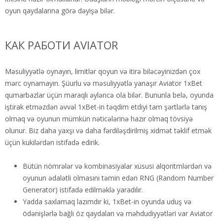
oyun qaydalarına görə dəyişə bilər.
КАК РАБОТИ AVIATOR
Məsuliyyətlə oynayın, limitlər qoyun və itirə biləcəyinizdən çox
mərc oynamayın. Şüurlu və məsuliyyətlə yanaşır Aviator 1xBet
qumarbazlar üçün maraqlı əyləncə ola bilər. Bununla belə, oyunda
iştirak etməzdən əvvəl 1xBet-in təqdim etdiyi tam şərtlərlə tanış
olmaq və oyunun mümkün nəticələrinə hazır olmaq tövsiyə
olunur. Biz daha yaxşı və daha fərdiləşdirilmiş xidmət təklif etmək
üçün kukilərdən istifadə edirik.
Bütün nömrələr və kombinasiyalar xüsusi alqoritmlərdən və
oyunun ədalətli olmasını təmin edən RNG (Random Number
Generator) istifadə edilməklə yaradılır.
Yadda saxlamaq lazımdır ki, 1xBet-in oyunda uduş və
ödənişlərlə bağlı öz qaydaları və məhdudiyyətləri var Aviator