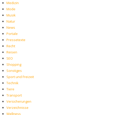
Medizin
Mode
Musik
Natur
News
Portale
Pressetexte
Recht
Reisen
SEO
Shopping
Sonstiges
Sport und Freizeit
Technik
Tiere
Transport
Versicherungen
Verzeichnisse
Wellness