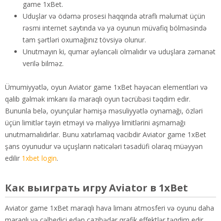
game 1xBet.
Uduşlar və ödəmə prosesi haqqında ətraflı məlumat üçün
rəsmi internet saytında və ya oyunun müvafiq bölməsində
tam şərtləri oxumağınız tövsiyə olunur.
Unutmayın ki, qumar əyləncəli olmalıdır və uduşlara zəmanət
verilə bilməz.
Ümumiyyətlə, oyun Aviator game 1xBet həyəcan elementləri və
qalib gəlmək imkanı ilə maraqlı oyun təcrübəsi təqdim edir.
Bununla belə, oyunçular həmişə məsuliyyətlə oynamağı, özləri
üçün limitlər təyin etməyi və maliyyə limitlərini aşmamağı
unutmamalıdırlar. Bunu xatırlamaq vacibdir Aviator game 1xBet
şans oyunudur və uçuşların nəticələri təsadüfi olaraq müəyyən
edilir
1xbet login
.
Как выиграть игру Aviator в 1xBet
Aviator game 1xBet maraqlı hava limanı atmosferi və oyunu daha
maraqlı və cəlbedici edən cazibədar qrafik effektlər təqdim edir.