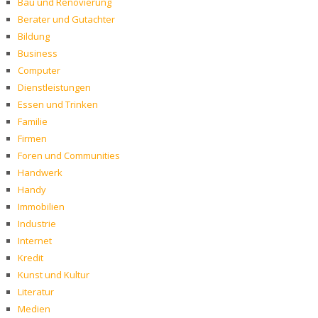
Bau und Renovierung
Berater und Gutachter
Bildung
Business
Computer
Dienstleistungen
Essen und Trinken
Familie
Firmen
Foren und Communities
Handwerk
Handy
Immobilien
Industrie
Internet
Kredit
Kunst und Kultur
Literatur
Medien