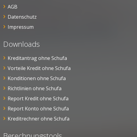
AGB
Datenschutz
Impressum
Downloads
Kreditantrag ohne Schufa
Vorteile Kredit ohne Schufa
Konditionen ohne Schufa
Richtlinien ohne Schufa
Report Kredit ohne Schufa
Report Konto ohne Schufa
Kreditrechner ohne Schufa
Berechnungstools