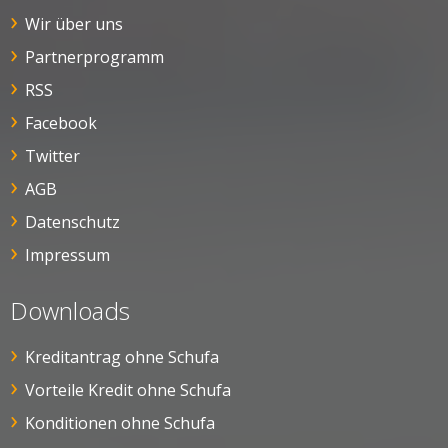
Wir über uns
Partnerprogramm
RSS
Facebook
Twitter
AGB
Datenschutz
Impressum
Downloads
Kreditantrag ohne Schufa
Vorteile Kredit ohne Schufa
Konditionen ohne Schufa