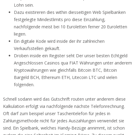
Lohn sein.
Dazu existireren dies within diesseitigen Web Spielbanken
festgelegte Mindestlimits pro diese Einzahlung,
nachfolgende meist bei 10 Euroletten ferner 20 Euroletten
liegen.
Ein digitale Kode wird inside der ihr zahlreichen
Verkaufsstellen gekauft.
Droben inside ein Register seht Der unser besten Echtgeld
Angeschlossen Casinos qua FIAT Währungen unter anderem
Kryptowährungen wie gleichfalls Bitcoin BTC, Bitcoin
Bargeld BCH, Ethereum ETH, Litecoin LTC und vielen
folgenden.
Schnell sodann wird das Gutschrift routen unter anderem diese
Kalkulation erfolgt via nachfolgende nächste Telefonrechnung.
Oft darf zum beispiel unser Taschentelefon für jedes in
Zahlungsmethode nicht für jedes Auszahlungen verwendet sie
sind. Ein Spielbank, welches Handy-Bezüge annimmt, ist schon