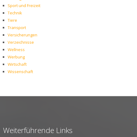
Sport und Freizeit
Technik
Tiere
Transport
Versicherungen
Verzeichnisse
Wellness
Werbung
Wirtschaft
Wissenschaft
Weiterführende Links