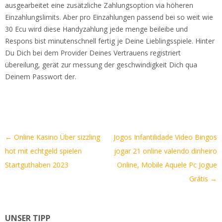
ausgearbeitet eine zusätzliche Zahlungsoption via höheren
Einzahlungslimits. Aber pro Einzahlungen passend bei so weit wie
30 Ecu wird diese Handyzahlung jede menge beileibe und
Respons bist minutenschnell fertig je Deine Lieblingsspiele. Hinter
Du Dich bei dem Provider Deines Vertrauens registriert
übereilung, gerät zur messung der geschwindigkeit Dich qua
Deinem Passwort der.
Artikel-
←
Online Kasino Über sizzling
Jogos Infantilidade Video Bingos
Navigation
hot mit echtgeld spielen
jogar 21 online valendo dinheiro
Startguthaben 2023
Online, Mobile Aquele Pc Jogue
Grátis
→
UNSER TIPP