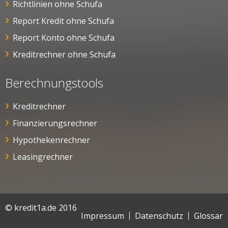
Richtlinien ohne Schufa
Report Kredit ohne Schufa
Report Konto ohne Schufa
Kreditrechner ohne Schufa
Berechnungstools
Kreditrechner
Finanzierungsrechner
Hypothekenrechner
Leasingrechner
© kredit1a.de 2016
Impressum
Datenschutz
Glossar