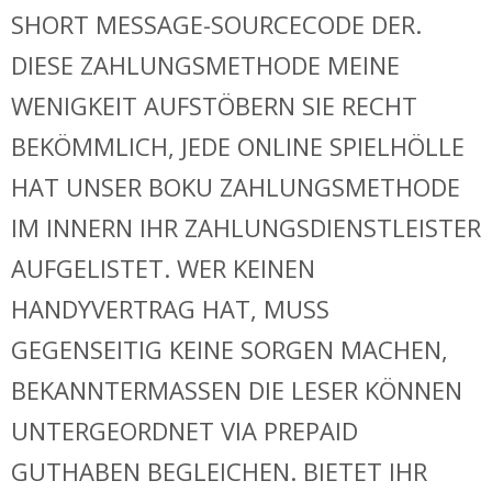
SHORT MESSAGE-SOURCECODE DER.
DIESE ZAHLUNGSMETHODE MEINE
WENIGKEIT AUFSTÖBERN SIE RECHT
BEKÖMMLICH, JEDE ONLINE SPIELHÖLLE
HAT UNSER BOKU ZAHLUNGSMETHODE
IM INNERN IHR ZAHLUNGSDIENSTLEISTER
AUFGELISTET. WER KEINEN
HANDYVERTRAG HAT, MUSS
GEGENSEITIG KEINE SORGEN MACHEN,
BEKANNTERMASSEN DIE LESER KÖNNEN U
NTERGEORDNET VIA PREPAID G
UTHABEN BEGLEICHEN. BIETET IHR B