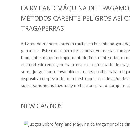
FAIRY LAND MÁQUINA DE TRAGAMON
MÉTODOS CARENTE PELIGROS ASÍ­ 
TRAGAPERRAS
Adivinar de manera correcta multiplica la cantidad ganada;
ganancias. Este modo permite elaborar voltear las carr
fabricantes deberían implementado finalmente oriente ma
el entretenimiento y no ha transpirado efectuarlo de mayo
sobre juegos, pero invariablemente es posible hallar el q
dispositivo empezando por nuestro que accedes. Puedes v
su tragamonedas favorita y no ha transpirado competir 
NEW CASINOS