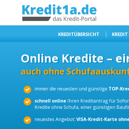
KREDIT1A.DE
DAS KREDIT PORTAL
KREDITÜBERSICHT
KREDIT
Sofortkredit
Online Kredite – ei
Kredit ohne Schufa
Baufinanzierungen
auch ohne Schufaauskunf
Kleinkredit
immer die neuesten und günstige
TOP-Kre
Selbstständige Kredit
Dispokredit
schnell online
Ihren Kreditantrag für Sofort
Kredite ohne Schufa, einer günstigen Bauf
Beamtendarlehen
neuestes Angebot:
VISA-Kredit-Karte ohn
Kreditzusammenfassung