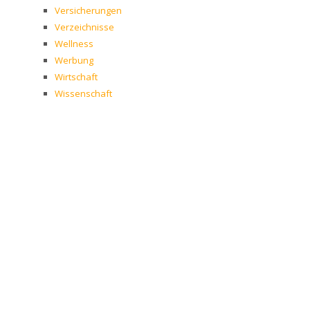
Versicherungen
Verzeichnisse
Wellness
Werbung
Wirtschaft
Wissenschaft