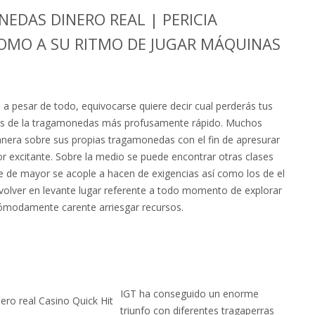
EDAS DINERO REAL | PERICIA
COMO A SU RITMO DE JUGAR MÁQUINAS
 a pesar de todo, equivocarse quiere decir cual perderás tus
etes de la tragamonedas más profusamente rápido. Muchos
nera sobre sus propias tragamonedas con el fin de apresurar
r excitante. Sobre la medio se puede encontrar otras clases
ue de mayor se acople a hacen de exigencias así­ como los de el
olver en levante lugar referente a todo momento de explorar
cómodamente carente arriesgar recursos.
IGT ha conseguido un enorme
triunfo con diferentes tragaperras