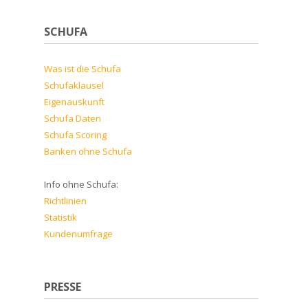
SCHUFA
Was ist die Schufa
Schufaklausel
Eigenauskunft
Schufa Daten
Schufa Scoring
Banken ohne Schufa
Info ohne Schufa:
Richtlinien
Statistik
Kundenumfrage
PRESSE