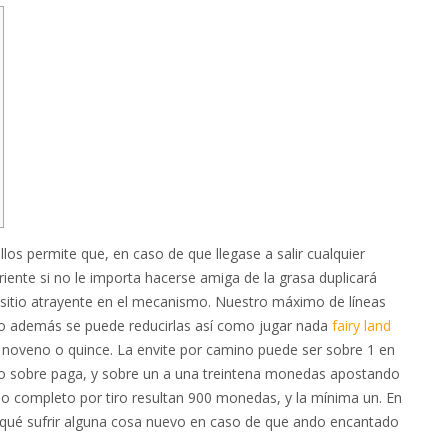
los permite que, en caso de que llegase a salir cualquier
riente si no le importa hacerse amiga de la grasa duplicará
o sitio atrayente en el mecanismo.
Nuestro máximo de líneas
rgo además se puede reducirlas así­ como jugar nada
fairy land
 noveno o quince. La envite por camino puede ser sobre 1 en
o sobre paga, y sobre un a una treintena monedas apostando
cipio completo por tiro resultan 900 monedas, y la mínima un. En
ra qué sufrir alguna cosa nuevo en caso de que ando encantado