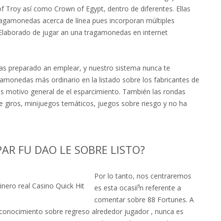
Troy así­ como Crown of Egypt, dentro de diferentes. Ellas
tragamonedas acerca de línea pues incorporan múltiples
Elaborado de jugar an una tragamonedas en internet
ras preparado an emplear, y nuestro sistema nunca te
agamonedas más ordinario en la listado sobre los fabricantes de
as motivo general de el esparcimiento. También las rondas
e giros, minijuegos temáticos, juegos sobre riesgo y no ha
PAR FU DAO LE SOBRE LISTO?
Por lo tanto, nos centraremos
es esta ocasií³n referente a
comentar sobre 88 Fortunes. A
econocimiento sobre regreso alrededor jugador , nunca es