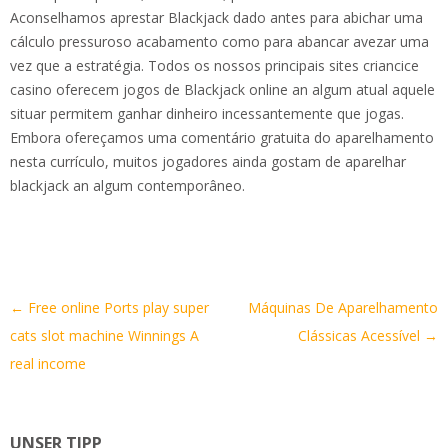
Aconselhamos aprestar Blackjack dado antes para abichar uma
cálculo pressuroso acabamento como para abancar avezar uma
vez que a estratégia. Todos os nossos principais sites criancice
casino oferecem jogos de Blackjack online an algum atual aquele
situar permitem ganhar dinheiro incessantemente que jogas.
Embora ofereçamos uma comentário gratuita do aparelhamento
nesta currículo, muitos jogadores ainda gostam de aparelhar
blackjack an algum contemporâneo.
Artikel-
←
Free online Ports play super
Máquinas De Aparelhamento
Navigation
cats slot machine Winnings A
Clássicas Acessível
→
real income
UNSER TIPP