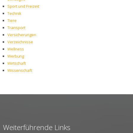
Sport und Freizeit
Technik
Tiere
Transport
Versicherungen
Verzeichnisse
Wellness
Werbung
Wirtschaft
Wissenschaft
Weiterführende Links