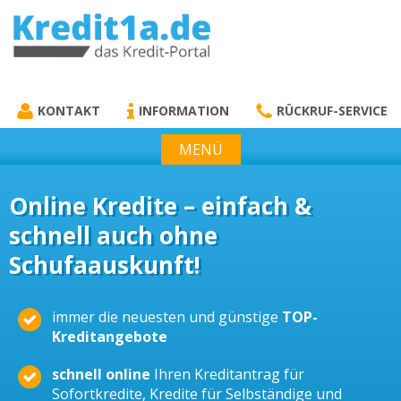
KREDIT1A.DE
DAS KREDIT PORTAL
KONTAKT
INFORMATION
RÜCKRUF-SERVICE
MENÜ
Online Kredite – einfach &
schnell auch ohne
Schufaauskunft!
immer die neuesten und günstige
TOP-
Kreditangebote
schnell online
Ihren Kreditantrag für
Sofortkredite, Kredite für Selbständige und