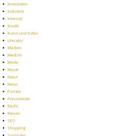
Immobilien
Industrie
Internet
Kredit
Kunst und Kultur
Literatur
Medien
Medizin
Mode
Musik
Natur
News
Portale
Pressetexte
Recht
Reisen
SEO
Shopping
Sonstiges