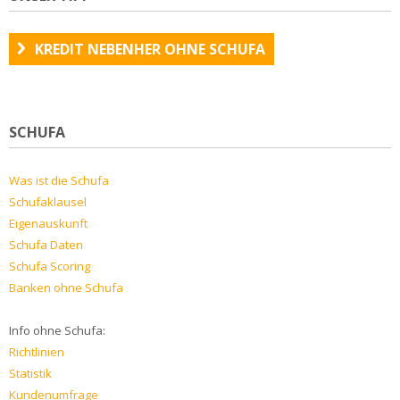
KREDIT NEBENHER OHNE SCHUFA
SCHUFA
Was ist die Schufa
Schufaklausel
Eigenauskunft
Schufa Daten
Schufa Scoring
Banken ohne Schufa
Info ohne Schufa:
Richtlinien
Statistik
Kundenumfrage