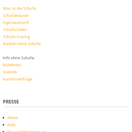
Was ist die Schufa
Schufaklausel
Eigenauskunft
Schufa Daten
Schufa Scoring
Banken ohne Schufa
Info ohne Schufa:
Richtlinien
Statistik
Kundenumfrage
PRESSE
Arbeit
Auto
Bau und Renovierung