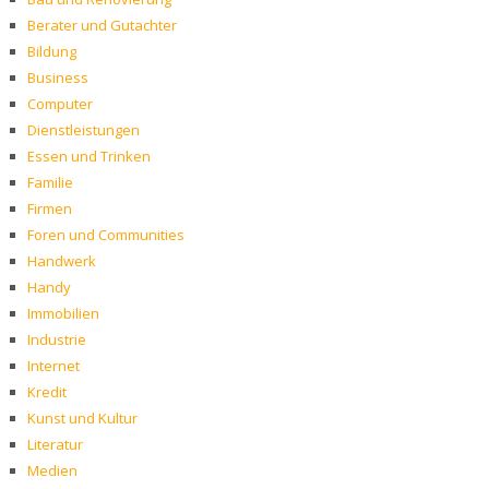
Berater und Gutachter
Bildung
Business
Computer
Dienstleistungen
Essen und Trinken
Familie
Firmen
Foren und Communities
Handwerk
Handy
Immobilien
Industrie
Internet
Kredit
Kunst und Kultur
Literatur
Medien