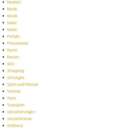
Medizin
Mode
Musik
Natur
News
Portale
Pressetexte
Recht
Reisen
SEO
Shopping
Sonstiges
Sport und Freizeit
Technik
Tiere
Transport
Versicherungen
Verzeichnisse
Wellness