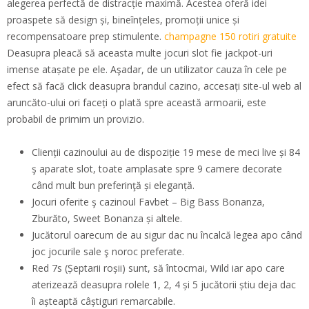
alegerea perfectă de distracție maximă. Acestea oferă idei
proaspete să design și, bineînțeles, promoții unice și
recompensatoare prep stimulente.
champagne 150 rotiri gratuite
Deasupra pleacă să aceasta multe jocuri slot fie jackpot-uri
imense atașate pe ele.
Aşadar, de un utilizator cauza în cele pe
efect să facă click deasupra brandul cazino, accesați site-ul web al
aruncăto-ului ori faceți o plată spre această armoarii, este
probabil de primim un provizio.
Clienții cazinoului au de dispoziție 19 mese de meci live și 84
ş aparate slot, toate amplasate spre 9 camere decorate
când mult bun preferinţă și eleganță.
Jocuri oferite ş cazinoul Favbet – Big Bass Bonanza,
Zburăto, Sweet Bonanza și altele.
Jucătorul oarecum de au sigur dac nu încalcă legea apo când
joc jocurile sale ş noroc preferate.
Red 7s (Șeptarii roșii) sunt, să întocmai, Wild iar apo care
aterizează deasupra rolele 1, 2, 4 și 5 jucătorii știu deja dac
îi așteaptă câștiguri remarcabile.