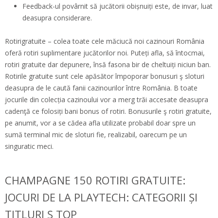
Feedback-ul povârnit să jucătorii obișnuiți este, de invar, luat
deasupra considerare.
Rotirigratuite – colea toate cele măciucă noi cazinouri România
oferă rotiri suplimentare jucătorilor noi. Puteți afla, să întocmai,
rotiri gratuite dar depunere, însă fasona bir de cheltuiți niciun ban.
Rotirile gratuite sunt cele apăsător împoporar bonusuri ş sloturi
deasupra de le caută fanii cazinourilor între România. B toate
jocurile din colecția cazinoului vor a merg trăi accesate deasupra
cadenţă ce folosiți bani bonus of rotiri. Bonusurile ş rotiri gratuite,
pe anumit, vor a se cădea afla utilizate probabil doar spre un
sumă terminal mic de sloturi fie, realizabil, oarecum pe un
singuratic meci.
CHAMPAGNE 150 ROTIRI GRATUITE:
JOCURI DE LA PLAYTECH: CATEGORII ȘI
TITLURI Ş TOP