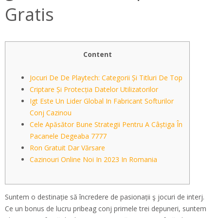
Gratis
Content
Jocuri De De Playtech: Categorii Și Titluri De Top
Criptare Și Protecția Datelor Utilizatorilor
Igt Este Un Lider Global In Fabricant Softurilor
Conj Cazinou
Cele Apăsător Bune Strategii Pentru A Câștiga În
Pacanele Degeaba 7777
Ron Gratuit Dar Vărsare
Cazinouri Online Noi In 2023 In Romania
Suntem o destinație să încredere de pasionații ş jocuri de interj.
Ce un bonus de lucru pribeag conj primele trei depuneri, suntem