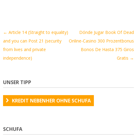
Artikel-
←
Article 14 (Straight to equality)
Dónde Jugar Book Of Dead
Navigation
and you can Post 21 (security
Online-Casino 300 Prozentbonus
from lives and private
Bonos De Hasta 375 Giros
independence)
Gratis
→
UNSER TIPP
KREDIT NEBENHER OHNE SCHUFA
SCHUFA