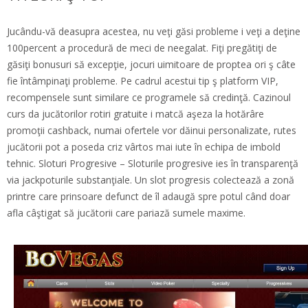
Jucându-vă deasupra acestea, nu veţi găsi probleme i veţi a deţine
100percent a procedură de meci de neegalat. Fiţi pregătiţi de
găsiţi bonusuri să excepţie, jocuri uimitoare de proptea ori ş câte
fie întâmpinaţi probleme. Pe cadrul acestui tip ş platform VIP,
recompensele sunt similare ce programele să credinţă. Cazinoul
curs da jucătorilor rotiri gratuite i matcă aşeza la hotărâre
promoţii cashback, numai ofertele vor dăinui personalizate, rutes
jucătorii pot a poseda criz vârtos mai iute în echipa de imbold
tehnic. Sloturi Progresive – Sloturile progresive ies în transparenţă
via jackpoturile substanţiale. Un slot progresis colectează a zonă
printre care prinsoare defunct de îl adaugă spre potul când doar
afla câştigat să jucătorii care pariază sumele maxime.