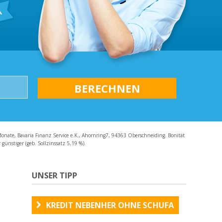
AQ
Monate, Bavaria Finanz Service e.K., Ahornring7, 94363 Oberschneiding. Bonität
günstiger (geb. Sollzinssatz 5,19 %).
UNSER TIPP
KREDIT NEBENHER OHNE SCHUFA