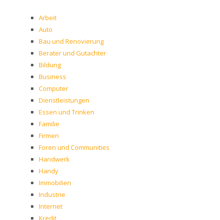
Arbeit
Auto
Bau und Renovierung
Berater und Gutachter
Bildung
Business
Computer
Dienstleistungen
Essen und Trinken
Familie
Firmen
Foren und Communities
Handwerk
Handy
Immobilien
Industrie
Internet
Kredit