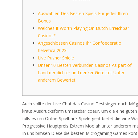
Auswählen Des Besten Spiels Für jedes Ihren
Bonus
Welches It Worth Playing On Dutch Erreichbar
Casinos?
Angeschlossen Casinos Ihr Confoederatio
helvetica 2023
Live Pusher Spiele
Unser 10 Besten Verbunden Casinos As part of
Land der dichter und denker Getestet Unter
anderem Bewertet
Auch sollte der Live Chat das Casino Testsieger nach Mögl
kraut Ausdrucksform umsetzbar coeur, um die eine guten W
falls es um Online Spielbank Spiele geht bietet die eine Wa
Progressive Hauptpreis Extrem Moolah unter anderem man
In uns bimsen Diese die besten Microgaming Games konta