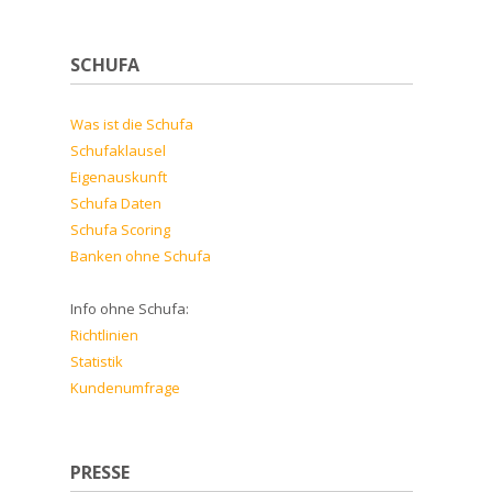
SCHUFA
Was ist die Schufa
Schufaklausel
Eigenauskunft
Schufa Daten
Schufa Scoring
Banken ohne Schufa
Info ohne Schufa:
Richtlinien
Statistik
Kundenumfrage
PRESSE