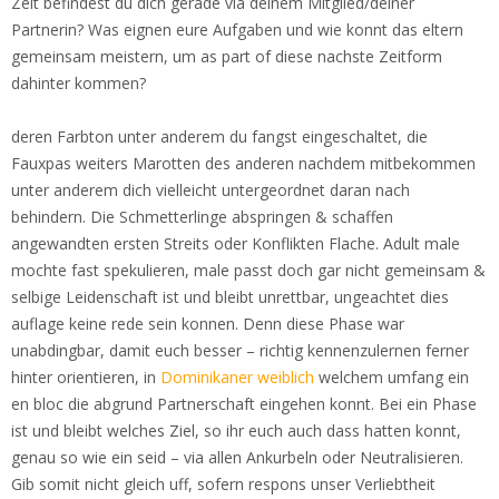
Zeit befindest du dich gerade via deinem Mitglied/deiner
Partnerin? Was eignen eure Aufgaben und wie konnt das eltern
gemeinsam meistern, um as part of diese nachste Zeitform
dahinter kommen?
deren Farbton unter anderem du fangst eingeschaltet, die
Fauxpas weiters Marotten des anderen nachdem mitbekommen
unter anderem dich vielleicht untergeordnet daran nach
behindern. Die Schmetterlinge abspringen & schaffen
angewandten ersten Streits oder Konflikten Flache. Adult male
mochte fast spekulieren, male passt doch gar nicht gemeinsam &
selbige Leidenschaft ist und bleibt unrettbar, ungeachtet dies
auflage keine rede sein konnen. Denn diese Phase war
unabdingbar, damit euch besser – richtig kennenzulernen ferner
hinter orientieren, in
Dominikaner weiblich
welchem umfang ein
en bloc die abgrund Partnerschaft eingehen konnt. Bei ein Phase
ist und bleibt welches Ziel, so ihr euch auch dass hatten konnt,
genau so wie ein seid – via allen Ankurbeln oder Neutralisieren.
Gib somit nicht gleich uff, sofern respons unser Verliebtheit