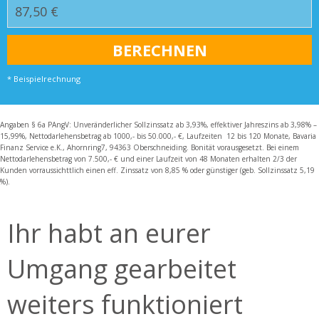
* Beispielrechnung
Angaben § 6a PAngV: Unveränderlicher Sollzinssatz ab 3,93%, effektiver Jahreszins ab 3,98% –
15,99%, Nettodarlehensbetrag ab 1000,- bis 50.000,- €, Laufzeiten 12 bis 120 Monate, Bavaria
Finanz Service e.K., Ahornring7, 94363 Oberschneiding. Bonität vorausgesetzt. Bei einem
Nettodarlehensbetrag von 7.500,- € und einer Laufzeit von 48 Monaten erhalten 2/3 der
Kunden vorraussichttlich einen eff. Zinssatz von 8,85 % oder günstiger (geb. Sollzinssatz 5,19
%).
Ihr habt an eurer
Umgang gearbeitet
weiters funktioniert