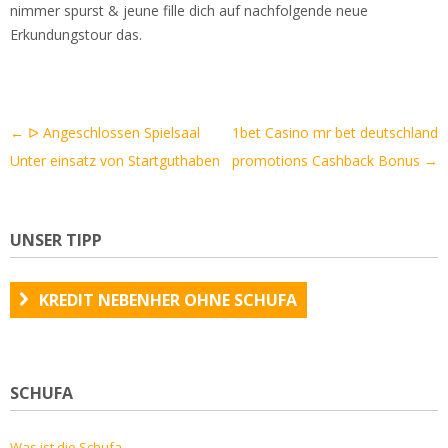
nimmer spurst & jeune fille dich auf nachfolgende neue
Erkundungstour das.
Artikel-
←
ᐅ Angeschlossen Spielsaal
1bet Casino mr bet deutschland
Navigation
Unter einsatz von Startguthaben
promotions Cashback Bonus
→
UNSER TIPP
KREDIT NEBENHER OHNE SCHUFA
SCHUFA
Was ist die Schufa