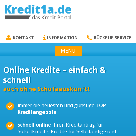
KREDIT1A.DE
DAS KREDIT PORTAL
KONTAKT
INFORMATION
RÜCKRUF-SERVICE
MENÜ
Online Kredite – einfach &
schnell
auch ohne Schufaauskunft!
immer die neuesten und günstige
TOP-
Kreditangebote
schnell online
Ihren Kreditantrag für
Sofortkredite, Kredite für Selbständige und