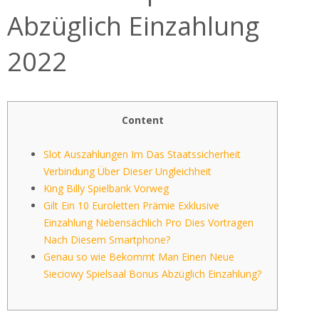
Abzüglich Einzahlung
2022
Content
Slot Auszahlungen Im Das Staatssicherheit
Verbindung Über Dieser Ungleichheit
King Billy Spielbank Vorweg
Gilt Ein 10 Euroletten Prämie Exklusive
Einzahlung Nebensächlich Pro Dies Vortragen
Nach Diesem Smartphone?
Genau so wie Bekommt Man Einen Neue
Sieciowy Spielsaal Bonus Abzüglich Einzahlung?