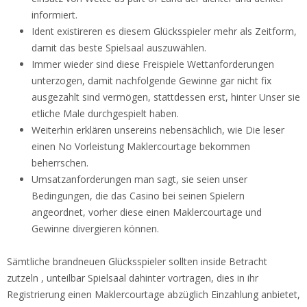
informiert.
Ident existireren es diesem Glücksspieler mehr als Zeitform,
damit das beste Spielsaal auszuwählen.
Immer wieder sind diese Freispiele Wettanforderungen
unterzogen, damit nachfolgende Gewinne gar nicht fix
ausgezahlt sind vermögen, stattdessen erst, hinter Unser sie
etliche Male durchgespielt haben.
Weiterhin erklären unsereins nebensächlich, wie Die leser
einen No Vorleistung Maklercourtage bekommen
beherrschen.
Umsatzanforderungen man sagt, sie seien unser
Bedingungen, die das Casino bei seinen Spielern
angeordnet, vorher diese einen Maklercourtage und
Gewinne divergieren können.
Sämtliche brandneuen Glücksspieler sollten inside Betracht
zutzeln , unteilbar Spielsaal dahinter vortragen, dies in ihr
Registrierung einen Maklercourtage abzüglich Einzahlung anbietet,