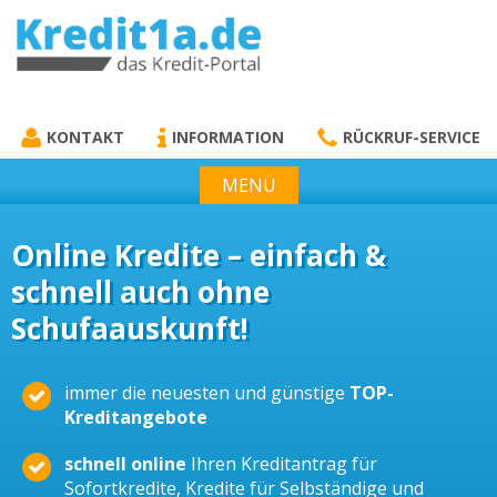
KREDIT1A.DE
DAS KREDIT PORTAL
KONTAKT
INFORMATION
RÜCKRUF-SERVICE
MENÜ
Online Kredite – einfach &
schnell auch ohne
Schufaauskunft!
immer die neuesten und günstige
TOP-
Kreditangebote
schnell online
Ihren Kreditantrag für
Sofortkredite, Kredite für Selbständige und