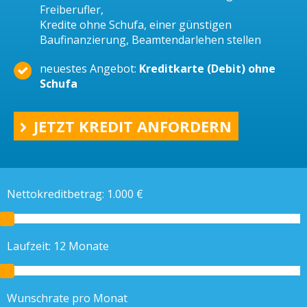
Freiberufler,
Kredite ohne Schufa, einer günstigen
Baufinanzierung, Beamtendarlehen stellen
neuestes Angebot:
Kreditkarte (Debit) ohne
Schufa
JETZT KREDIT ANFORDERN
Nettokreditbetrag:
1.000
€
Laufzeit:
12
Monate
Wunschrate pro Monat