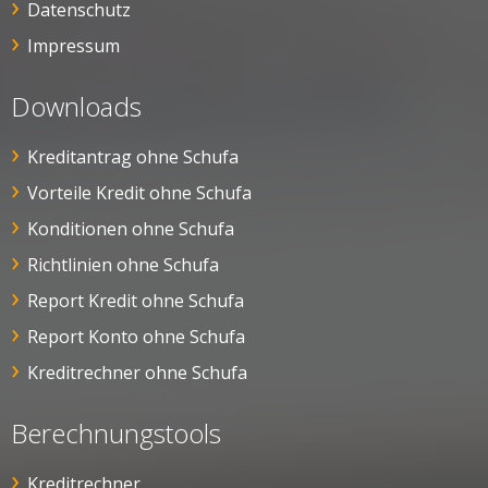
Datenschutz
Impressum
Downloads
Kreditantrag ohne Schufa
Vorteile Kredit ohne Schufa
Konditionen ohne Schufa
Richtlinien ohne Schufa
Report Kredit ohne Schufa
Report Konto ohne Schufa
Kreditrechner ohne Schufa
Berechnungstools
Kreditrechner