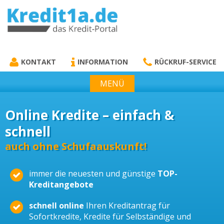
KREDIT1A.DE
DAS KREDIT PORTAL
KONTAKT
INFORMATION
RÜCKRUF-SERVICE
MENÜ
Online Kredite – einfach &
schnell
auch ohne Schufaauskunft!
immer die neuesten und günstige
TOP-
Kreditangebote
schnell online
Ihren Kreditantrag für
Sofortkredite, Kredite für Selbständige und