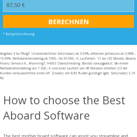
* Beispielrechnung
Angaben § 6a PAngV: Unveränderlicher Sollzinssatz ab 3,93%, effektiver Jahreszins ab 3,98% –
15,99%, Nettodarlehensbetrag ab 1000,- bis 50.000,- €, Laufzeiten 12 bis 120 Monate, Bavaria
Finanz Service e.K., Ahornring7, 94363 Oberschneiding. Bonität vorausgesetzt. Bei einem
Nettodarlehensbetrag von 7.500,- € und einer Laufzeit von 48 Monaten erhalten 2/3 der
Kunden vorraussichttlich einen eff. Zinssatz von 8,85 % oder günstiger (geb. Sollzinssatz 5,19
%).
How to choose the Best
Aboard Software
The best mother board software can assist you streamline and