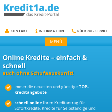
KREDIT1A.DE
DAS KREDIT PORTAL
KONTAKT
INFORMATION
RÜCKRUF-SERVICE
MENÜ
Online Kredite – einfach &
schnell
auch ohne Schufaauskunft!
immer die neuesten und günstige
TOP-
Kreditangebote
schnell online
Ihren Kreditantrag für
Sofortkredite, Kredite für Selbständige und