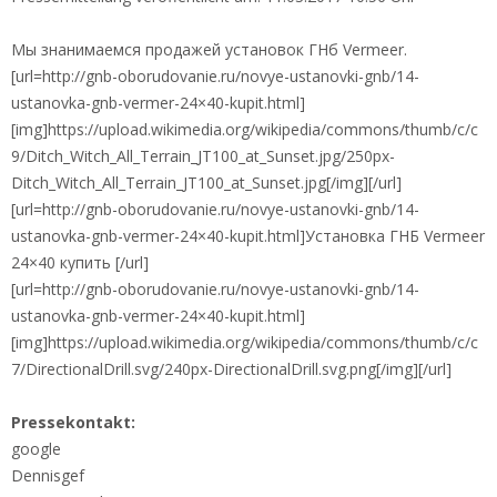
Мы знанимаемся продажей установок ГНб Vermeer.
[url=http://gnb-oborudovanie.ru/novye-ustanovki-gnb/14-
ustanovka-gnb-vermer-24×40-kupit.html]
[img]https://upload.wikimedia.org/wikipedia/commons/thumb/c/c
9/Ditch_Witch_All_Terrain_JT100_at_Sunset.jpg/250px-
Ditch_Witch_All_Terrain_JT100_at_Sunset.jpg[/img][/url]
[url=http://gnb-oborudovanie.ru/novye-ustanovki-gnb/14-
ustanovka-gnb-vermer-24×40-kupit.html]Установка ГНБ Vermeer
24×40 купить [/url]
[url=http://gnb-oborudovanie.ru/novye-ustanovki-gnb/14-
ustanovka-gnb-vermer-24×40-kupit.html]
[img]https://upload.wikimedia.org/wikipedia/commons/thumb/c/c
7/DirectionalDrill.svg/240px-DirectionalDrill.svg.png[/img][/url]
Pressekontakt:
google
Dennisgef