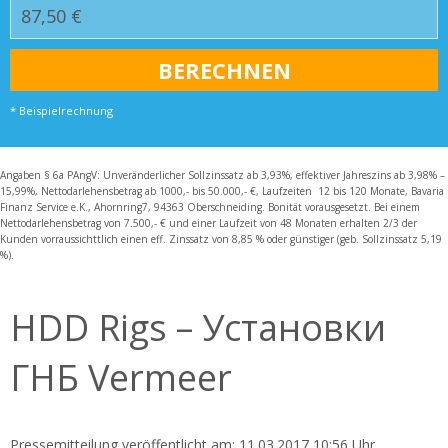
* Beispielrechnung
Angaben § 6a PAngV: Unveränderlicher Sollzinssatz ab 3,93%, effektiver Jahreszins ab 3,98% –
15,99%, Nettodarlehensbetrag ab 1000,- bis 50.000,- €, Laufzeiten 12 bis 120 Monate, Bavaria
Finanz Service e.K., Ahornring7, 94363 Oberschneiding. Bonität vorausgesetzt. Bei einem
Nettodarlehensbetrag von 7.500,- € und einer Laufzeit von 48 Monaten erhalten 2/3 der
Kunden vorraussichttlich einen eff. Zinssatz von 8,85 % oder günstiger (geb. Sollzinssatz 5,19
%).
HDD Rigs – Установки
ГНБ Vermeer
Pressemitteilung veröffentlicht am: 11.03.2017 10:56 Uhr