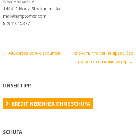
New Hampshire
144412 Norra Stockholms lдn
mail@simptomer.com
82941615877
Artikel-
←
AliExpress 90% discounts!!!
скачать гта сан андреас без
Navigation
торрента на компьютер
→
UNSER TIPP
KREDIT NEBENHER OHNE SCHUFA
SCHUFA