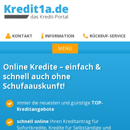
KREDIT1A.DE
DAS KREDIT PORTAL
KONTAKT
INFORMATION
RÜCKRUF-SERVICE
MENÜ
Online Kredite – einfach &
schnell auch ohne
Schufaauskunft!
immer die neuesten und günstige
TOP-
Kreditangebote
schnell online
Ihren Kreditantrag für
Sofortkredite, Kredite für Selbständige und