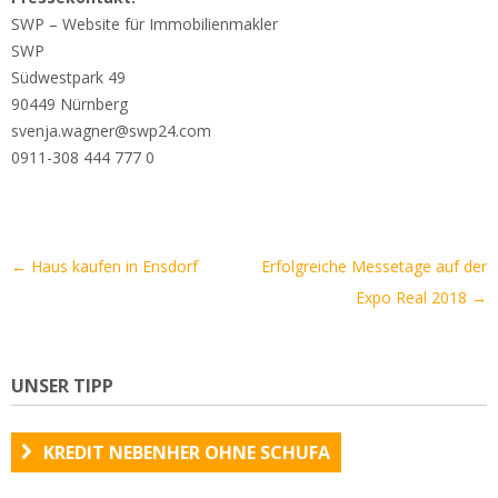
SWP – Website für Immobilienmakler
SWP
Südwestpark 49
90449 Nürnberg
svenja.wagner@swp24.com
0911-308 444 777 0
Artikel-
←
Haus kaufen in Ensdorf
Erfolgreiche Messetage auf der
Navigation
Expo Real 2018
→
UNSER TIPP
KREDIT NEBENHER OHNE SCHUFA