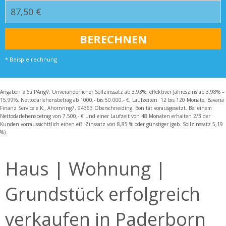
* Beispielrechnung
Angaben § 6a PAngV: Unveränderlicher Sollzinssatz ab 3,93%, effektiver Jahreszins ab 3,98% –
15,99%, Nettodarlehensbetrag ab 1000,- bis 50.000,- €, Laufzeiten 12 bis 120 Monate, Bavaria
Finanz Service e.K., Ahornring7, 94363 Oberschneiding. Bonität vorausgesetzt. Bei einem
Nettodarlehensbetrag von 7.500,- € und einer Laufzeit von 48 Monaten erhalten 2/3 der
Kunden vorraussichttlich einen eff. Zinssatz von 8,85 % oder günstiger (geb. Sollzinssatz 5,19
%).
Haus | Wohnung |
Grundstück erfolgreich
verkaufen in Paderborn