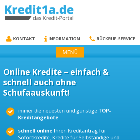
KREDIT1A.DE
DAS KREDIT PORTAL
KONTAKT
INFORMATION
RÜCKRUF-SERVICE
MENÜ
Online Kredite – einfach &
schnell auch ohne
Schufaauskunft!
immer die neuesten und günstige
TOP-
Kreditangebote
schnell online
Ihren Kreditantrag für
Sofortkredite, Kredite für Selbständige und