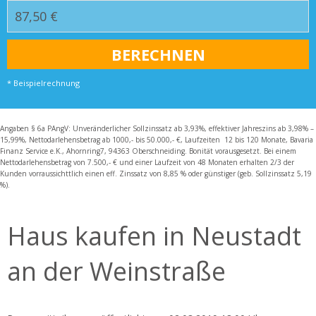
* Beispielrechnung
Angaben § 6a PAngV: Unveränderlicher Sollzinssatz ab 3,93%, effektiver Jahreszins ab 3,98% –
15,99%, Nettodarlehensbetrag ab 1000,- bis 50.000,- €, Laufzeiten 12 bis 120 Monate, Bavaria
Finanz Service e.K., Ahornring7, 94363 Oberschneiding. Bonität vorausgesetzt. Bei einem
Nettodarlehensbetrag von 7.500,- € und einer Laufzeit von 48 Monaten erhalten 2/3 der
Kunden vorraussichttlich einen eff. Zinssatz von 8,85 % oder günstiger (geb. Sollzinssatz 5,19
%).
Haus kaufen in Neustadt
an der Weinstraße