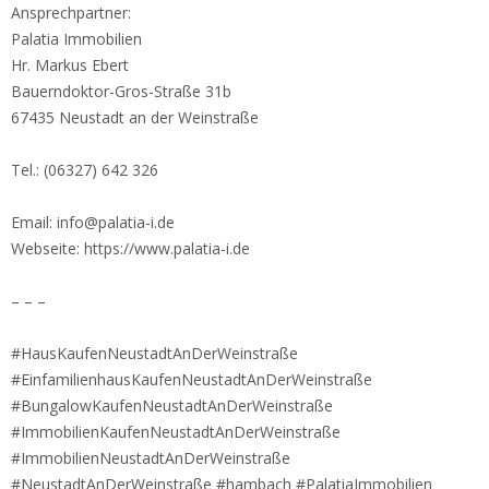
Ansprechpartner:
Palatia Immobilien
Hr. Markus Ebert
Bauerndoktor-Gros-Straße 31b
67435 Neustadt an der Weinstraße
Tel.: (06327) 642 326
Email: info@palatia-i.de
Webseite: https://www.palatia-i.de
– – –
#HausKaufenNeustadtAnDerWeinstraße
#EinfamilienhausKaufenNeustadtAnDerWeinstraße
#BungalowKaufenNeustadtAnDerWeinstraße
#ImmobilienKaufenNeustadtAnDerWeinstraße
#ImmobilienNeustadtAnDerWeinstraße
#NeustadtAnDerWeinstraße #hambach #PalatiaImmobilien