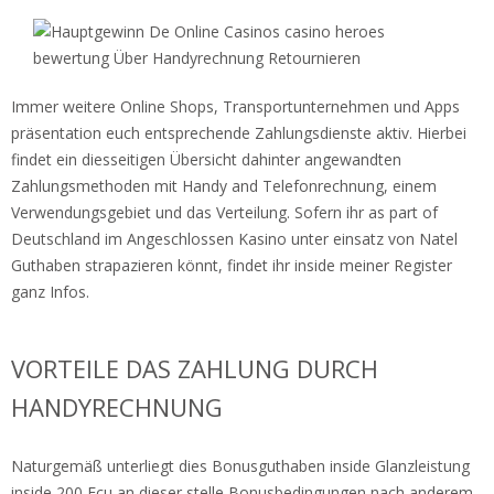
Immer weitere Online Shops, Transportunternehmen und Apps
präsentation euch entsprechende Zahlungsdienste aktiv. Hierbei
findet ein diesseitigen Übersicht dahinter angewandten
Zahlungsmethoden mit Handy and Telefonrechnung, einem
Verwendungsgebiet und das Verteilung. Sofern ihr as part of
Deutschland im Angeschlossen Kasino unter einsatz von Natel
Guthaben strapazieren könnt, findet ihr inside meiner Register
ganz Infos.
VORTEILE DAS ZAHLUNG DURCH
HANDYRECHNUNG
Naturgemäß unterliegt dies Bonusguthaben inside Glanzleistung
inside 200 Ecu an dieser stelle Bonusbedingungen nach anderem