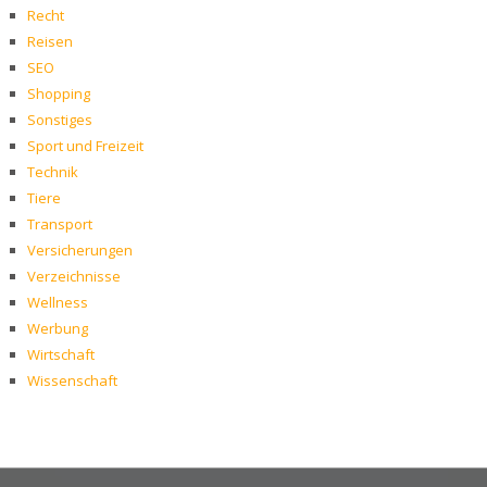
Recht
Reisen
SEO
Shopping
Sonstiges
Sport und Freizeit
Technik
Tiere
Transport
Versicherungen
Verzeichnisse
Wellness
Werbung
Wirtschaft
Wissenschaft