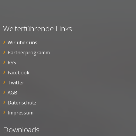
Weiterführende Links
Wir über uns
Partnerprogramm
RSS
Facebook
Twitter
AGB
Datenschutz
Impressum
Downloads