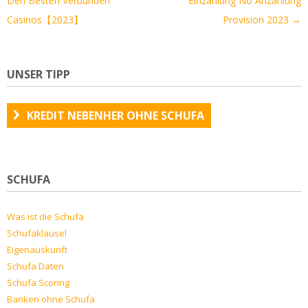
Den Besten Verbunden
Einzahlung No Anzahlung
Casinos【2023】
Provision 2023
→
UNSER TIPP
KREDIT NEBENHER OHNE SCHUFA
SCHUFA
Was ist die Schufa
Schufaklausel
Eigenauskunft
Schufa Daten
Schufa Scoring
Banken ohne Schufa