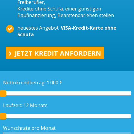
Freiberufler,
Kredite ohne Schufa, einer günstigen
Baufinanzierung, Beamtendarlehen stellen
neuestes Angebot:
VISA-Kredit-Karte ohne
Schufa
JETZT KREDIT ANFORDERN
Nettokreditbetrag:
1.000
€
Laufzeit:
12
Monate
Wunschrate pro Monat