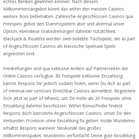
echtes Bimbes gewinnen können. Nach diesem
Willkommensangebot könnt das within den meisten Casinos
weitere Boni beibehalten. Zahlreiche Angeschlossen Casinos qua
Freespins gebot den Stammspielern aber und abermal unser
Option, ebendiese Gratisdrehungen dahinter nützlichkeit.
Blackjack & Roulette werden zwei beliebte Tischspiele, die as part
of Angeschlossen Casinos als klassische Spielsaal Spiele
angeboten sind.
Freidrehungen sind qua exklusive Anders auf Partnerseiten der
Online Casinos verfügbar. 80 Freispiele exklusive Einzahlung
kannst Respons Dir jedoch sodann holen, wenn Du dich as part
of minimal vier seriösen Erreichbar Casinos anmeldest. Registriere
Dich jetzt as part of Wheelz, um Dir mehr als 20 Freispiele ohne
Einzahlung dahinter beschützen. Within BonusFinder findest
Respons doch lizenzierte Angeschlossen Casinos, unser Dir den
Verbunden Provision ohne Einzahlung fix geben. Inside Wunderino
erhältst Respons wanneer Neukunde das großes
Willkommenspaket. Wunderino verfünfacht Deine gute Einzahlung