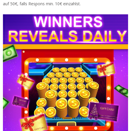
auf 50€, falls Respons min. 10€ einzahlst.