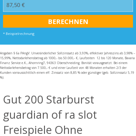
* Beispielrechnung
Angaben § 6a PAngV: Unveränderlicher Sollzinssatz ab 3,93%, effektiver Jahreszins ab 3,98% –
15,99%, Nettodarlehensbetrag ab 1000,- bis 50.000,- €, Laufzeiten 12 bis 120 Monate, Bavaria
Finanz Service e.K., Ahornring7, 94363 Oberschneiding. Bonität vorausgesetzt. Bei einem
Nettodarlehensbetrag von 7.500,- € und einer Laufzeit von 48 Monaten erhalten 2/3 der
Kunden vorraussichttlich einen eff. Zinssatz von 8,85 % oder günstiger (geb. Sollzinssatz 5,19
%).
Gut 200 Starburst
guardian of ra slot
Freispiele Ohne