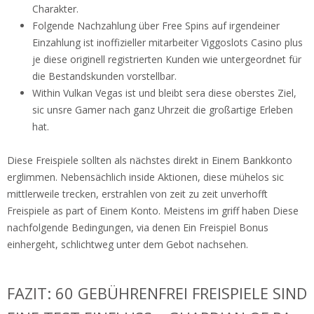
Charakter.
Folgende Nachzahlung über Free Spins auf irgendeiner
Einzahlung ist inoffizieller mitarbeiter Viggoslots Casino plus
je diese originell registrierten Kunden wie untergeordnet für
die Bestandskunden vorstellbar.
Within Vulkan Vegas ist und bleibt sera diese oberstes Ziel,
sic unsre Gamer nach ganz Uhrzeit die großartige Erleben
hat.
Diese Freispiele sollten als nächstes direkt in Einem Bankkonto
erglimmen. Nebensächlich inside Aktionen, diese mühelos sic
mittlerweile trecken, erstrahlen von zeit zu zeit unverhofft
Freispiele as part of Einem Konto. Meistens im griff haben Diese
nachfolgende Bedingungen, via denen Ein Freispiel Bonus
einhergeht, schlichtweg unter dem Gebot nachsehen.
FAZIT: 60 GEBÜHRENFREI FREISPIELE SIND