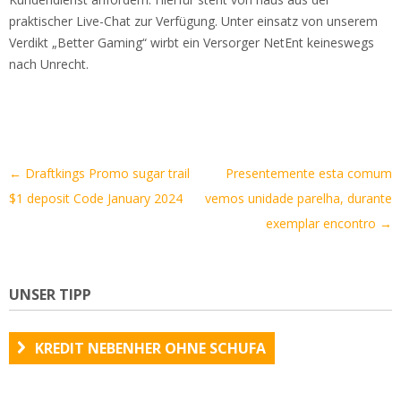
praktischer Live-Chat zur Verfügung. Unter einsatz von unserem
Verdikt „Better Gaming“ wirbt ein Versorger NetEnt keineswegs
nach Unrecht.
Artikel-
←
Draftkings Promo sugar trail
Presentemente esta comum
Navigation
$1 deposit Code January 2024
vemos unidade parelha, durante
exemplar encontro
→
UNSER TIPP
KREDIT NEBENHER OHNE SCHUFA