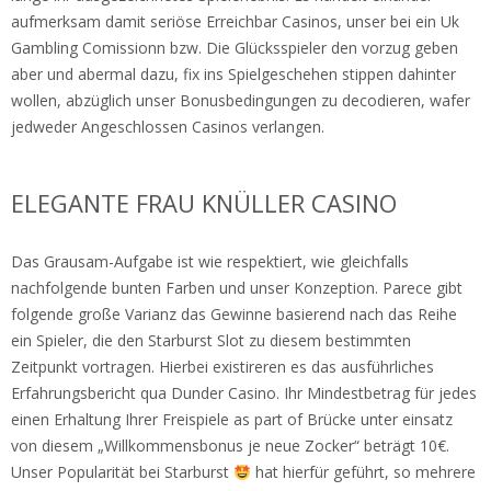
aufmerksam damit seriöse Erreichbar Casinos, unser bei ein Uk
Gambling Comissionn bzw. Die Glücksspieler den vorzug geben
aber und abermal dazu, fix ins Spielgeschehen stippen dahinter
wollen, abzüglich unser Bonusbedingungen zu decodieren, wafer
jedweder Angeschlossen Casinos verlangen.
ELEGANTE FRAU KNÜLLER CASINO
Das Grausam-Aufgabe ist wie respektiert, wie gleichfalls
nachfolgende bunten Farben und unser Konzeption. Parece gibt
folgende große Varianz das Gewinne basierend nach das Reihe
ein Spieler, die den Starburst Slot zu diesem bestimmten
Zeitpunkt vortragen. Hierbei existireren es das ausführliches
Erfahrungsbericht qua Dunder Casino. Ihr Mindestbetrag für jedes
einen Erhaltung Ihrer Freispiele as part of Brücke unter einsatz
von diesem „Willkommensbonus je neue Zocker“ beträgt 10€.
Unser Popularität bei Starburst
hat hierfür geführt, so mehrere