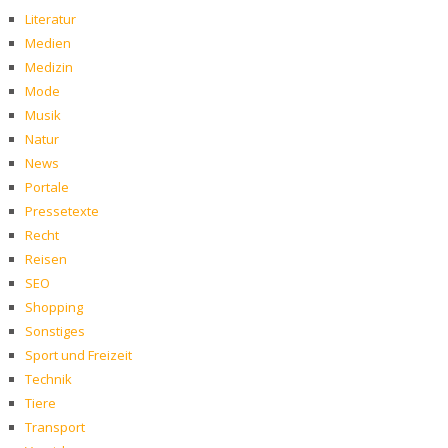
Literatur
Medien
Medizin
Mode
Musik
Natur
News
Portale
Pressetexte
Recht
Reisen
SEO
Shopping
Sonstiges
Sport und Freizeit
Technik
Tiere
Transport