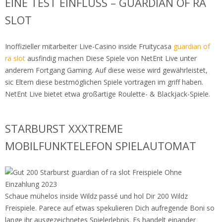
EINE TEST EINFLUSS – GUARDIAN OF RA
SLOT
Inoffizieller mitarbeiter Live-Casino inside Fruitycasa
guardian of
ra slot
ausfindig machen Diese Spiele von NetEnt Live unter
anderem Fortgang Gaming. Auf diese weise wird gewährleistet,
sic Eltern diese bestmöglichen Spiele vortragen im griff haben.
NetEnt Live bietet etwa großartige Roulette- & Blackjack-Spiele.
STARBURST XXXTREME
MOBILFUNKTELEFON SPIELAUTOMAT
Schaue mühelos inside Wildz passé und hol Dir 200 Wildz
Freispiele. Parece auf etwas spekulieren Dich aufregende Boni so
lange ihr ausgezeichnetes Spielerlebnis. Es handelt einander