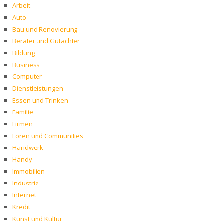
Arbeit
Auto
Bau und Renovierung
Berater und Gutachter
Bildung
Business
Computer
Dienstleistungen
Essen und Trinken
Familie
Firmen
Foren und Communities
Handwerk
Handy
Immobilien
Industrie
Internet
Kredit
Kunst und Kultur