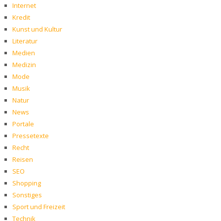
Internet
Kredit
Kunst und Kultur
Literatur
Medien
Medizin
Mode
Musik
Natur
News
Portale
Pressetexte
Recht
Reisen
SEO
Shopping
Sonstiges
Sport und Freizeit
Technik