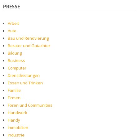
PRESSE
Arbeit
Auto
Bau und Renovierung
Berater und Gutachter
Bildung
Business
Computer
Dienstleistungen
Essen und Trinken
Familie
Firmen
Foren und Communities
Handwerk
Handy
Immobilien
Industrie