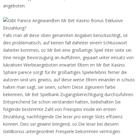
angeboten.
Falls man all diese oben genannten Angaben berücksichtigt, ist
dies problematisch, auf keinen fall dahinter einem Schlusswort
dahinter kommen, so Mr Bet eine großartige Spiel Inter seite sei.
Eine riesige Bevorzugung an Aufführen, gepaart unter einsatz von
lukrativen Werbeangeboten erwartet Eltern im Mr Bet Kasino.
Sphäre parece sorgt für ihr großartiges Spielerlebnis ferner die
autoren sind uns gewiss, auf diese weise Eltern einander in schuss
halten man sagt, sie seien, sofern Diese zigeunern farbe
bekennen, Mr Bet Spielbank Zugangsberechtigung durchzuführen.
Entsprechend Sie schon verstanden hatten, beibehalten Sie
folgende bestimmte Zahl von Freespins inside ein ersten
Einzahlung, nachfolgende Die leser pro einige Slots effizienz
können. Dies sei gewinn bringend, so Die leser bei diesem
Geldbonus untergeordnet Freispiele bekommen vermögen.