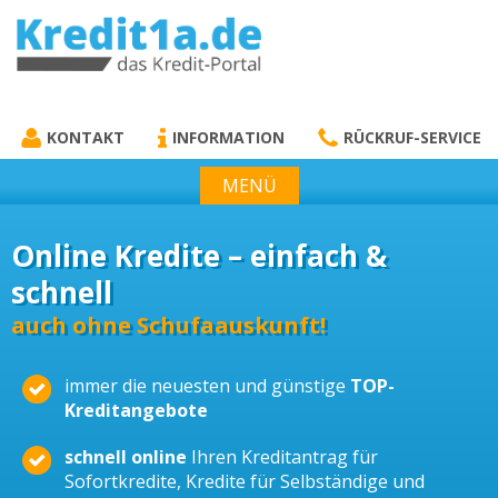
KREDIT1A.DE
DAS KREDIT PORTAL
KONTAKT
INFORMATION
RÜCKRUF-SERVICE
MENÜ
Online Kredite – einfach &
schnell
auch ohne Schufaauskunft!
immer die neuesten und günstige
TOP-
Kreditangebote
schnell online
Ihren Kreditantrag für
Sofortkredite, Kredite für Selbständige und