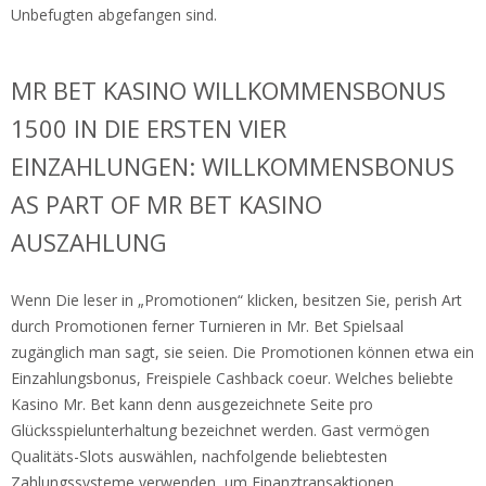
Unbefugten abgefangen sind.
MR BET KASINO WILLKOMMENSBONUS
1500 IN DIE ERSTEN VIER
EINZAHLUNGEN: WILLKOMMENSBONUS
AS PART OF MR BET KASINO
AUSZAHLUNG
Wenn Die leser in „Promotionen“ klicken, besitzen Sie, perish Art
durch Promotionen ferner Turnieren in Mr. Bet Spielsaal
zugänglich man sagt, sie seien. Die Promotionen können etwa ein
Einzahlungsbonus, Freispiele Cashback coeur. Welches beliebte
Kasino Mr. Bet kann denn ausgezeichnete Seite pro
Glücksspielunterhaltung bezeichnet werden. Gast vermögen
Qualitäts-Slots auswählen, nachfolgende beliebtesten
Zahlungssysteme verwenden, um Finanztransaktionen