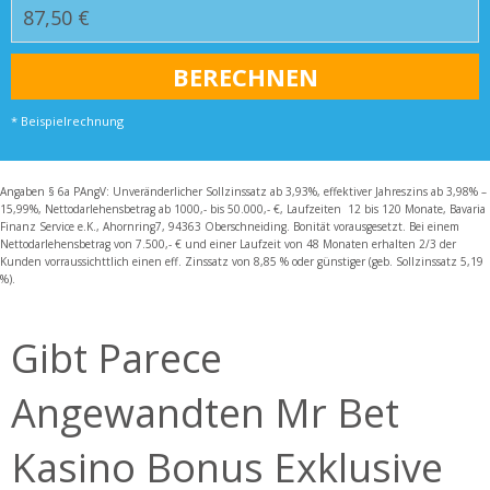
* Beispielrechnung
Angaben § 6a PAngV: Unveränderlicher Sollzinssatz ab 3,93%, effektiver Jahreszins ab 3,98% –
15,99%, Nettodarlehensbetrag ab 1000,- bis 50.000,- €, Laufzeiten 12 bis 120 Monate, Bavaria
Finanz Service e.K., Ahornring7, 94363 Oberschneiding. Bonität vorausgesetzt. Bei einem
Nettodarlehensbetrag von 7.500,- € und einer Laufzeit von 48 Monaten erhalten 2/3 der
Kunden vorraussichttlich einen eff. Zinssatz von 8,85 % oder günstiger (geb. Sollzinssatz 5,19
%).
Gibt Parece
Angewandten Mr Bet
Kasino Bonus Exklusive