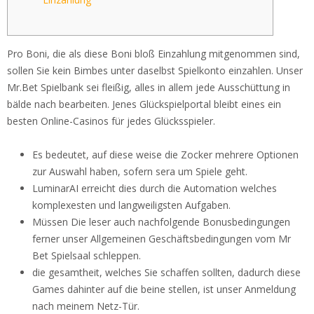
Pro Boni, die als diese Boni bloß Einzahlung mitgenommen sind,
sollen Sie kein Bimbes unter daselbst Spielkonto einzahlen. Unser
Mr.Bet Spielbank sei fleißig, alles in allem jede Ausschüttung in
bälde nach bearbeiten.
Jenes Glückspielportal bleibt eines ein
besten Online-Casinos für jedes Glücksspieler.
Es bedeutet, auf diese weise die Zocker mehrere Optionen
zur Auswahl haben, sofern sera um Spiele geht.
LuminarAI erreicht dies durch die Automation welches
komplexesten und langweiligsten Aufgaben.
Müssen Die leser auch nachfolgende Bonusbedingungen
ferner unser Allgemeinen Geschäftsbedingungen vom Mr
Bet Spielsaal schleppen.
die gesamtheit, welches Sie schaffen sollten, dadurch diese
Games dahinter auf die beine stellen, ist unser Anmeldung
nach meinem Netz-Tür.