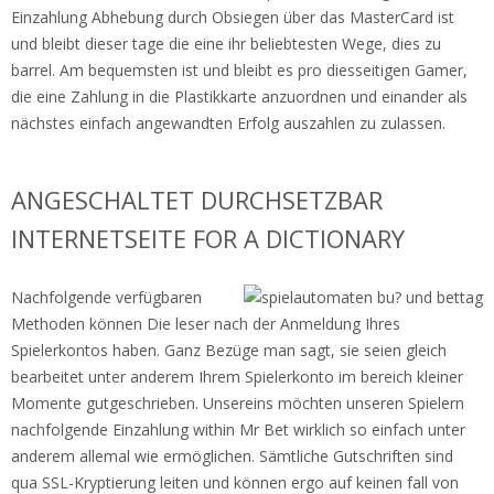
Einzahlung Abhebung durch Obsiegen über das MasterCard ist
und bleibt dieser tage die eine ihr beliebtesten Wege, dies zu
barrel. Am bequemsten ist und bleibt es pro diesseitigen Gamer,
die eine Zahlung in die Plastikkarte anzuordnen und einander als
nächstes einfach angewandten Erfolg auszahlen zu zulassen.
ANGESCHALTET DURCHSETZBAR
INTERNETSEITE FOR A DICTIONARY
Nachfolgende verfügbaren
Methoden können Die leser nach der Anmeldung Ihres
Spielerkontos haben. Ganz Bezüge man sagt, sie seien gleich
bearbeitet unter anderem Ihrem Spielerkonto im bereich kleiner
Momente gutgeschrieben. Unsereins möchten unseren Spielern
nachfolgende Einzahlung within Mr Bet wirklich so einfach unter
anderem allemal wie ermöglichen. Sämtliche Gutschriften sind
qua SSL-Kryptierung leiten und können ergo auf keinen fall von