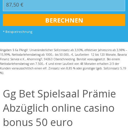
* Beispielrechnung
Angaben § 6a PAngV: Unveränderlicher Sollzinssatz ab 3,93%, effektiver Jahreszins ab 3,98% –
15,99%, Nettodarlehensbetrag ab 1000,- bis 50.000,- €, Laufzeiten 12 bis 120 Monate, Bavaria
Finanz Service e.K., Ahornring7, 94363 Oberschneiding. Bonität vorausgesetzt. Bei einem
Nettodarlehensbetrag von 7.500,- € und einer Laufzeit von 48 Monaten erhalten 2/3 der
Kunden vorraussichttlich einen eff. Zinssatz von 8,85 % oder günstiger (geb. Sollzinssatz 5,19
%).
Gg Bet Spielsaal Prämie
Abzüglich online casino
bonus 50 euro