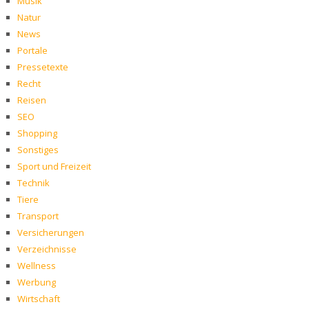
Musik
Natur
News
Portale
Pressetexte
Recht
Reisen
SEO
Shopping
Sonstiges
Sport und Freizeit
Technik
Tiere
Transport
Versicherungen
Verzeichnisse
Wellness
Werbung
Wirtschaft