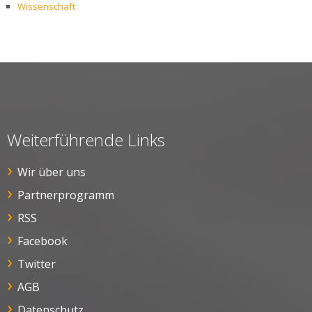
Wissenschaft
Weiterführende Links
Wir über uns
Partnerprogramm
RSS
Facebook
Twitter
AGB
Datenschutz