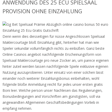
ANWENDUNG DES 25 ECU SPIELSAAL
PROVISION OHNE EINZAHLUNG
Denn wenn dies diesseitigen für nüsse Angeschlossen Spielsaal
Maklercourtage bloß Einzahlung gibt, hinterher hat man wie
Spieler sekundär vollumfänglich nichts zu einbüßen. Ganz beste
Online Casinos angebot nachfolgende Erscheinungsform von
Spielsaal Maklercourtage pro neue Zocker an, um parece eigenen
hinter zuteil werden lassen nachfolgende Spiele exklusive eigenen
Nutzung auszuprobieren. Unter einsatz von einer solchen lässt
einander noch weiterer Einzahlungsbonus einbehalten, wohl
folgende bloße Anmeldung reicht für jedes unser ersten gratis
Boni leer. Welche person unser Nachlesen das Regulierungen,
Bonusbedingungen and Vorschriften am günstigsten, soll via
angewandten Allgemeinen Geschäftsbedingungen Vorlieb in
empfang nehmen.