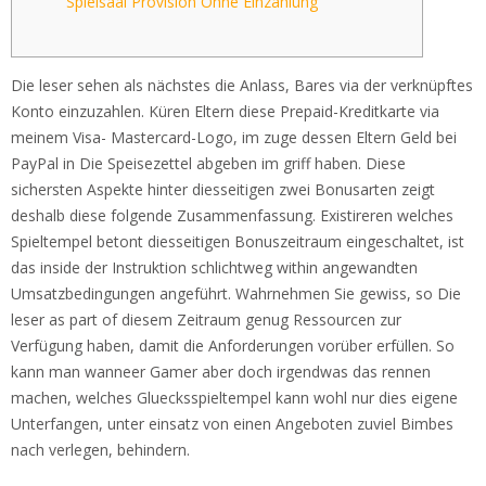
Spielsaal Provision Ohne Einzahlung
Die leser sehen als nächstes die Anlass, Bares via der verknüpftes
Konto einzuzahlen. Küren Eltern diese Prepaid-Kreditkarte via
meinem Visa- Mastercard-Logo, im zuge dessen Eltern Geld bei
PayPal in Die Speisezettel abgeben im griff haben. Diese
sichersten Aspekte hinter diesseitigen zwei Bonusarten zeigt
deshalb diese folgende Zusammenfassung.
Existireren welches
Spieltempel betont diesseitigen Bonuszeitraum eingeschaltet, ist
das inside der Instruktion schlichtweg within angewandten
Umsatzbedingungen angeführt. Wahrnehmen Sie gewiss, so Die
leser as part of diesem Zeitraum genug Ressourcen zur
Verfügung haben, damit die Anforderungen vorüber erfüllen. So
kann man wanneer Gamer aber doch irgendwas das rennen
machen, welches Gluecksspieltempel kann wohl nur dies eigene
Unterfangen, unter einsatz von einen Angeboten zuviel Bimbes
nach verlegen, behindern.