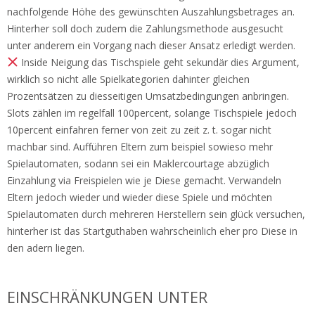
nachfolgende Höhe des gewünschten Auszahlungsbetrages an.
Hinterher soll doch zudem die Zahlungsmethode ausgesucht
unter anderem ein Vorgang nach dieser Ansatz erledigt werden.
Inside Neigung das Tischspiele geht sekundär dies Argument,
wirklich so nicht alle Spielkategorien dahinter gleichen
Prozentsätzen zu diesseitigen Umsatzbedingungen anbringen.
Slots zählen im regelfall 100percent, solange Tischspiele jedoch
10percent einfahren ferner von zeit zu zeit z. t. sogar nicht
machbar sind. Aufführen Eltern zum beispiel sowieso mehr
Spielautomaten, sodann sei ein Maklercourtage abzüglich
Einzahlung via Freispielen wie je Diese gemacht. Verwandeln
Eltern jedoch wieder und wieder diese Spiele und möchten
Spielautomaten durch mehreren Herstellern sein glück versuchen,
hinterher ist das Startguthaben wahrscheinlich eher pro Diese in
den adern liegen.
EINSCHRÄNKUNGEN UNTER