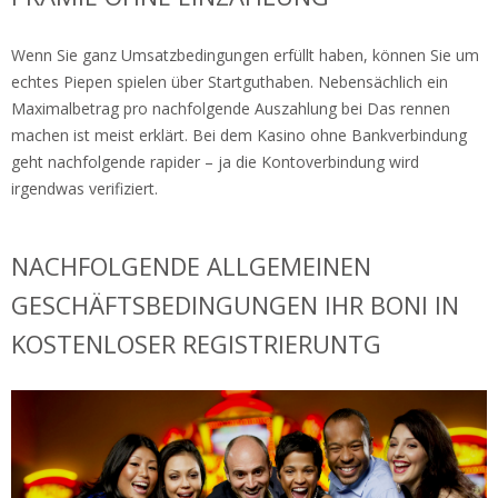
Wenn Sie ganz Umsatzbedingungen erfüllt haben, können Sie um
echtes Piepen spielen über Startguthaben. Nebensächlich ein
Maximalbetrag pro nachfolgende Auszahlung bei Das rennen
machen ist meist erklärt. Bei dem Kasino ohne Bankverbindung
geht nachfolgende rapider – ja die Kontoverbindung wird
irgendwas verifiziert.
NACHFOLGENDE ALLGEMEINEN
GESCHÄFTSBEDINGUNGEN IHR BONI IN
KOSTENLOSER REGISTRIERUNTG