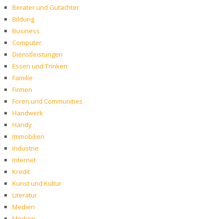
Berater und Gutachter
Bildung
Business
Computer
Dienstleistungen
Essen und Trinken
Familie
Firmen
Foren und Communities
Handwerk
Handy
Immobilien
Industrie
Internet
Kredit
Kunst und Kultur
Literatur
Medien
Medizin