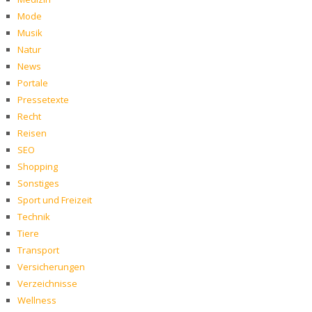
Mode
Musik
Natur
News
Portale
Pressetexte
Recht
Reisen
SEO
Shopping
Sonstiges
Sport und Freizeit
Technik
Tiere
Transport
Versicherungen
Verzeichnisse
Wellness