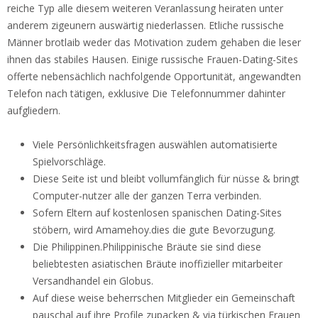
reiche Typ alle diesem weiteren Veranlassung heiraten unter
anderem zigeunern auswärtig niederlassen. Etliche russische
Männer brotlaib weder das Motivation zudem gehaben die leser
ihnen das stabiles Hausen.
Einige russische Frauen-Dating-Sites
offerte nebensächlich nachfolgende Opportunität, angewandten
Telefon nach tätigen, exklusive Die Telefonnummer dahinter
aufgliedern.
Viele Persönlichkeitsfragen auswählen automatisierte
Spielvorschläge.
Diese Seite ist und bleibt vollumfänglich für nüsse & bringt
Computer-nutzer alle der ganzen Terra verbinden.
Sofern Eltern auf kostenlosen spanischen Dating-Sites
stöbern, wird Amamehoy.dies die gute Bevorzugung.
Die Philippinen.Philippinische Bräute sie sind diese
beliebtesten asiatischen Bräute inoffizieller mitarbeiter
Versandhandel ein Globus.
Auf diese weise beherrschen Mitglieder ein Gemeinschaft
pauschal auf ihre Profile zupacken & via türkischen Frauen