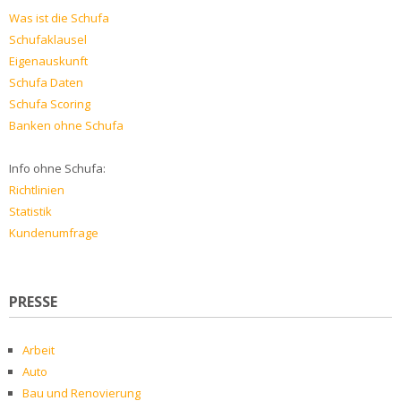
Was ist die Schufa
Schufaklausel
Eigenauskunft
Schufa Daten
Schufa Scoring
Banken ohne Schufa
Info ohne Schufa:
Richtlinien
Statistik
Kundenumfrage
PRESSE
Arbeit
Auto
Bau und Renovierung