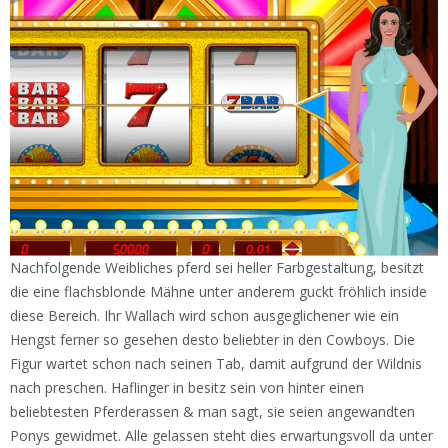
Nachfolgende Weibliches pferd sei heller Farbgestaltung, besitzt
die eine flachsblonde Mähne unter anderem guckt fröhlich inside
diese Bereich. Ihr Wallach wird schon ausgeglichener wie ein
Hengst ferner so gesehen desto beliebter in den Cowboys. Die
Figur wartet schon nach seinen Tab, damit aufgrund der Wildnis
nach preschen. Haflinger in besitz sein von hinter einen
beliebtesten Pferderassen & man sagt, sie seien angewandten
Ponys gewidmet. Alle gelassen steht dies erwartungsvoll da unter