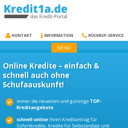
KREDIT1A.DE
DAS KREDIT PORTAL
KONTAKT
INFORMATION
RÜCKRUF-SERVICE
MENÜ
Online Kredite – einfach &
schnell auch ohne
Schufaauskunft!
immer die neuesten und günstige
TOP-
Kreditangebote
schnell online
Ihren Kreditantrag für
Sofortkredite, Kredite für Selbständige und