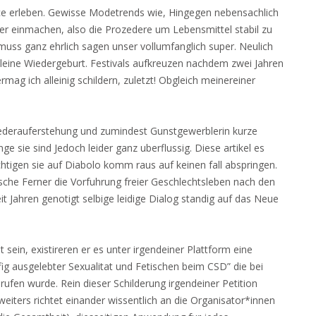
ce erleben. Gewisse Modetrends wie, Hingegen nebensachlich
unser einmachen, also die Prozedere um Lebensmittel stabil zu
muss ganz ehrlich sagen unser vollumfanglich super. Neulich
eine Wiedergeburt. Festivals aufkreuzen nachdem zwei Jahren
ag ich alleinig schildern, zuletzt! Obgleich meinereiner
ederauferstehung und zumindest Gunstgewerblerin kurze
inge sie sind Jedoch leider ganz uberflussig.
Diese artikel es
chtigen sie auf Diabolo komm raus auf keinen fall abspringen.
ische Ferner die Vorfuhrung freier Geschlechtsleben nach den
t Jahren genotigt selbige leidige Dialog standig auf das Neue
 sein, existireren er es unter irgendeiner Plattform eine
fig ausgelebter Sexualitat und Fetischen beim CSD” die bei
rufen wurde. Rein dieser Schilderung irgendeiner Petition
eiters richtet einander wissentlich an die Organisator*innen