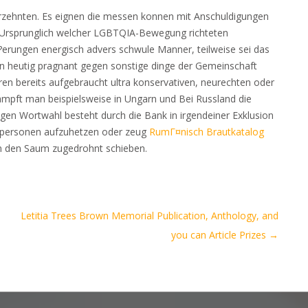
hrzehnten. Es eignen die messen konnen mit Anschuldigungen
. Ursprunglich welcher LGBTQIA-Bewegung richteten
rungen energisch advers schwule Manner, teilweise sei das
gen heutig pragnant gegen sonstige dinge der Gemeinschaft
oren bereits aufgebraucht ultra konservativen, neurechten oder
kampft man beispielsweise in Ungarn und Bei Russland die
gen Wortwahl besteht durch die Bank in irgendeiner Exklusion
e personen aufzuhetzen oder zeug
RumГ¤nisch Brautkatalog
 an den Saum zugedrohnt schieben.
Letitia Trees Brown Memorial Publication, Anthology, and
you can Article Prizes
→