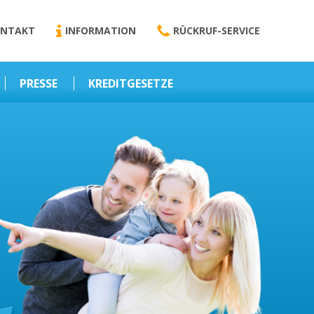
NTAKT
INFORMATION
RÜCKRUF-SERVICE
PRESSE
KREDITGESETZE
Kredit-Darlehen
Darlehens
Vermittlungsvertrag
Business-News
Schriftform
Wirtschaft – Finanzen
Darlehensvermittlung
Nebenentgelte
Kreditvermittlung
Abweichende
Vereinbarung
Erlaubnis zur
Kreditvermittlung
l