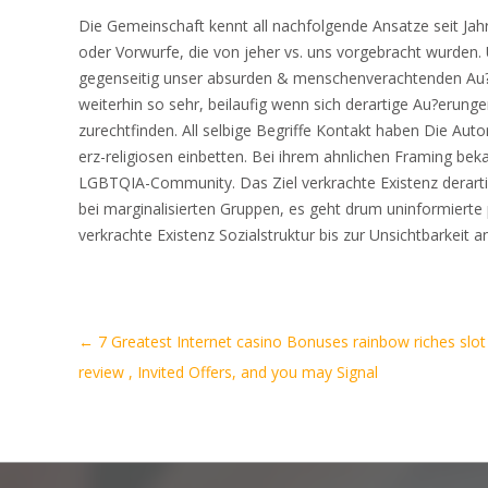
Die Gemeinschaft kennt all nachfolgende Ansatze seit Ja
oder Vorwurfe, die von jeher vs. uns vorgebracht wurden
gegenseitig unser absurden & menschenverachtenden Au?e
weiterhin so sehr, beilaufig wenn sich derartige Au?erun
zurechtfinden. All selbige Begriffe Kontakt haben Die Aut
erz-religiosen einbetten. Bei ihrem ahnlichen Framing be
LGBTQIA-Community. Das Ziel verkrachte Existenz derarti
bei marginalisierten Gruppen, es geht drum uninformiert
verkrachte Existenz Sozialstruktur bis zur Unsichtbarkeit
Artikel-
←
7 Greatest Internet casino Bonuses rainbow riches slot
Navigation
review , Invited Offers, and you may Signal