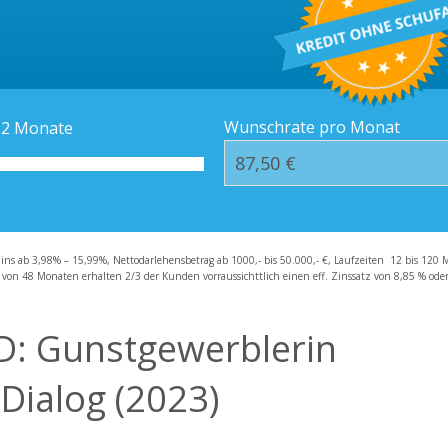
Kredit-Orte
Häufige Fragen – F
Wunschrate pro Monat
12
Monate
zins ab 3,98% – 15,99%, Nettodarlehensbetrag ab 1000,- bis 50.000,- €, Laufzeiten 12 bis 120 
 von 48 Monaten erhalten 2/3 der Kunden vorraussichttlich einen eff. Zinssatz von 8,85 % oder 
D: Gunstgewerblerin
Dialog (2023)