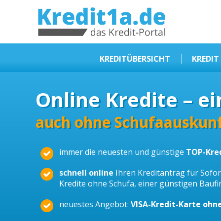
KREDIT1A.DE
DAS KREDIT PORTAL
KREDITÜBERSICHT
KREDIT
Sofortkredit
Online Kredite – ei
Kredit ohne Schufa
Baufinanzierungen
auch ohne Schufaauskunf
Kleinkredit
immer die neuesten und günstige
TOP-Kre
Selbstständige Kredit
Dispokredit
schnell online
Ihren Kreditantrag für Sofort
Kredite ohne Schufa, einer günstigen Bauf
Beamtendarlehen
neuestes Angebot:
VISA-Kredit-Karte ohn
Kreditzusammenfassung