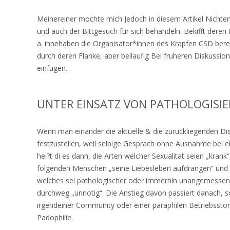
Meinereiner mochte mich Jedoch in diesem Artikel Nich
und auch der Bittgesuch fur sich behandeln. Bekifft deren 
a. innehaben die Organisator*innen des Krapfen CSD berei
durch deren Flanke, aber beilaufig Bei fruheren Diskussi
einfugen.
UNTER EINSATZ VON PATHOLOGISIE
Wenn man einander die aktuelle & die zuruckliegenden 
festzustellen, weil selbige Gesprach ohne Ausnahme bei 
hei?t di es dann, die Arten welcher Sexualitat seien „krank
folgenden Menschen „seine Liebesleben aufdrangen“ und 
welches sei pathologischer oder immerhin unangemessener 
durchweg „unnotig“. Die Anstieg davon passiert danach, 
irgendeiner Community oder einer paraphilen Betriebsstoru
Padophilie.