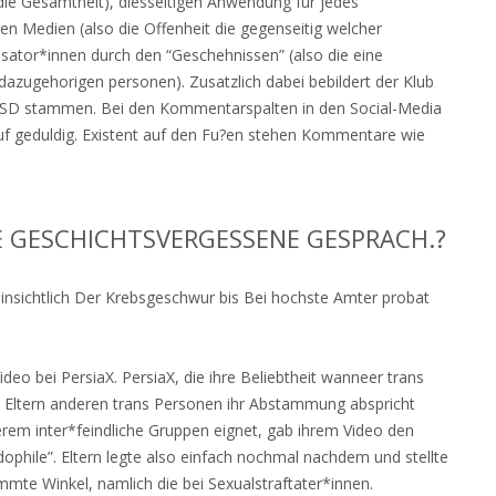
die Gesamtheit), diesseitigen Anwendung fur jedes
 Medien (also die Offenheit die gegenseitig welcher
isator*innen durch den “Geschehnissen” (also die eine
dazugehorigen personen). Zusatzlich dabei bebildert der Klub
er CSD stammen. Bei den Kommentarspalten in den Social-Media
uf geduldig. Existent auf den Fu?en stehen Kommentare wie
NE GESCHICHTSVERGESSENE GESPRACH.?
hinsichtlich Der Krebsgeschwur bis Bei hochste Amter probat
o bei PersiaX. PersiaX, die ihre Beliebtheit wanneer trans
eil Eltern anderen trans Personen ihr Abstammung abspricht
erem inter*feindliche Gruppen eignet, gab ihrem Video den
ophile”. Eltern legte also einfach nochmal nachdem und stellte
mmte Winkel, namlich die bei Sexualstraftater*innen.