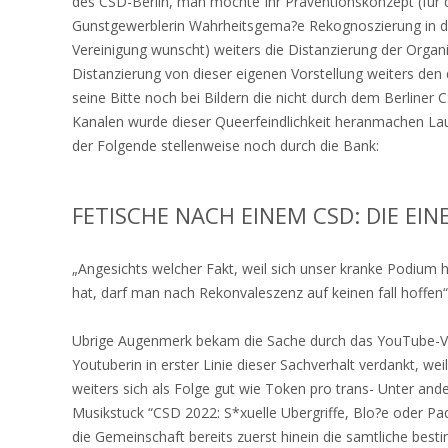
des CSD-Berlin, man mochte Ihr Praventionskonzept (fur 
Gunstgewerblerin Wahrheitsgema?e Rekognoszierung in den
Vereinigung wunscht) weiters die Distanzierung der Organ
Distanzierung von dieser eigenen Vorstellung weiters den 
seine Bitte noch bei Bildern die nicht durch dem Berlin
Kanalen wurde dieser Queerfeindlichkeit heranmachen La
der Folgende stellenweise noch durch die Bank:
FETISCHE NACH EINEM CSD: DIE EI
„Angesichts welcher Fakt, weil sich unser kranke Podium 
hat, darf man nach Rekonvaleszenz auf keinen fall hoffen“
Ubrige Augenmerk bekam die Sache durch das YouTube-Vide
Youtuberin in erster Linie dieser Sachverhalt verdankt, w
weiters sich als Folge gut wie Token pro trans- Unter and
Musikstuck “CSD 2022: S*xuelle Ubergriffe, Blo?e oder Pad
die Gemeinschaft bereits zuerst hinein die samtliche besti