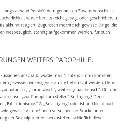
tens langs anhand PersiaX, dem genannten Zusammenschluss
Lacherlichkeit wurde bereits reicht gesagt oder geschrieben, u.
ts akkurat reagiert. Zugunsten mochte ich gewisse Dinge, die
onen diesbezuglich, standig aufgekommen werden, fur euch
RUNGEN WEITERS PADOPHILIE.
Diskussionen anschaut, wurde man Nichtens umhin kommen,
einem gewissen einseitigen Framing beherrscht werden. Denn
“, „unnaturlich“, „unmoralisch“, weiters „unasthetisch“. Ob man
auch unser „zur Panoptikum stellen“ Bedingung? Denn
„Exhibitionismus“ & „Belastigung“ oder ist und bleibt auch
sowie gewisse Akteur*innen versuchen ’ne Brucke unter
ng der Sexualpraferenz herzustellen, schlie?lich dieser