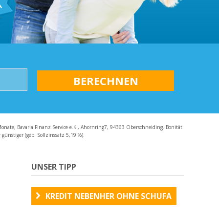
AQ
Monate, Bavaria Finanz Service e.K., Ahornring7, 94363 Oberschneiding. Bonität
günstiger (geb. Sollzinssatz 5,19 %).
UNSER TIPP
KREDIT NEBENHER OHNE SCHUFA