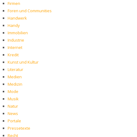
Firmen
Foren und Communities
Handwerk
Handy
Immobilien
Industrie
Internet
Kredit
Kunst und Kultur
Literatur
Medien
Medizin
Mode
Musik
Natur
News
Portale
Pressetexte
Recht