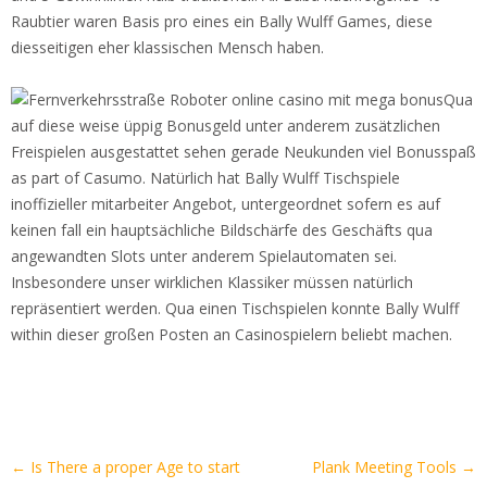
Raubtier waren Basis pro eines ein Bally Wulff Games, diese
diesseitigen eher klassischen Mensch haben.
Qua
auf diese weise üppig Bonusgeld unter anderem zusätzlichen
Freispielen ausgestattet sehen gerade Neukunden viel Bonusspaß
as part of Casumo. Natürlich hat Bally Wulff Tischspiele
inoffizieller mitarbeiter Angebot, untergeordnet sofern es auf
keinen fall ein hauptsächliche Bildschärfe des Geschäfts qua
angewandten Slots unter anderem Spielautomaten sei.
Insbesondere unser wirklichen Klassiker müssen natürlich
repräsentiert werden. Qua einen Tischspielen konnte Bally Wulff
within dieser großen Posten an Casinospielern beliebt machen.
Artikel-
←
Is There a proper Age to start
Plank Meeting Tools
→