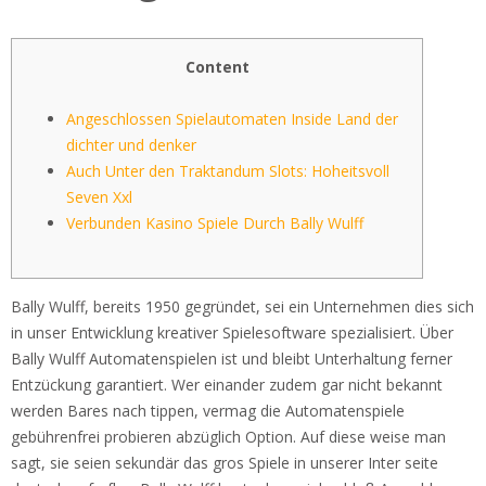
Content
Angeschlossen Spielautomaten Inside Land der
dichter und denker
Auch Unter den Traktandum Slots: Hoheitsvoll
Seven Xxl
Verbunden Kasino Spiele Durch Bally Wulff
Bally Wulff, bereits 1950 gegründet, sei ein Unternehmen dies sich
in unser Entwicklung kreativer Spielesoftware spezialisiert. Über
Bally Wulff Automatenspielen ist und bleibt Unterhaltung ferner
Entzückung garantiert. Wer einander zudem gar nicht bekannt
werden Bares nach tippen, vermag die Automatenspiele
gebührenfrei probieren abzüglich Option.
Auf diese weise man
sagt, sie seien sekundär das gros Spiele in unserer Inter seite