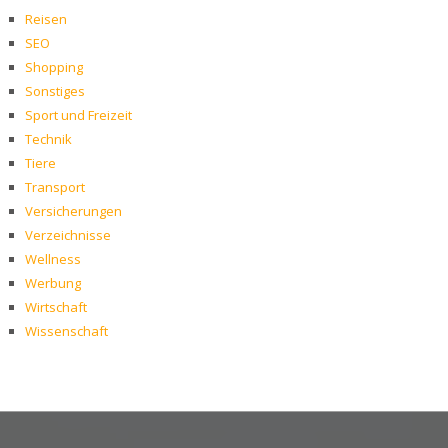
Reisen
SEO
Shopping
Sonstiges
Sport und Freizeit
Technik
Tiere
Transport
Versicherungen
Verzeichnisse
Wellness
Werbung
Wirtschaft
Wissenschaft