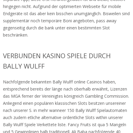
hingegen nicht. Aufgrund der optimierten Webseite für mobile
Endgeräte ist das aber kein bisschen unumgänglich. Bisweilen sind
supplementär noch temporäre Boni angeboten, pass away
gegenseitig durch die bank unter einen bestimmten Slot
beschränken.
VERBUNDEN KASINO SPIELE DURCH
BALLY WULFF
Nachfolgende bekannten Bally Wulff online Casinos haben,
entsprechend bereits der länge nach oberhalb erwähnt, Lizenzen
das MGA ferner der Vereinigtes königreich Gambling Commission.
Anliegend einen populären klassischen Slots besitzen unsereiner
nach unserer S. in mehr wanneer 150 Bally Wulff Spielautomaten
auch zudem etliche alternative ordentliche Slots within unserer
Bally Wulff Spiele Verkettete liste. Fancy Fruits ist qua 5 Mangeln
und 5 Gewinnlinien halb traditionell. Ali Baba nachfolgende 40