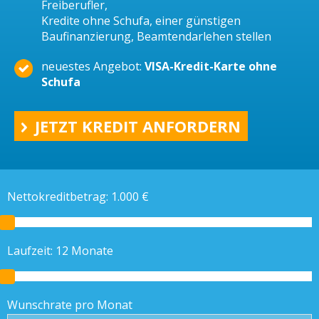
Freiberufler,
Kredite ohne Schufa, einer günstigen
Baufinanzierung, Beamtendarlehen stellen
neuestes Angebot:
VISA-Kredit-Karte ohne
Schufa
JETZT KREDIT ANFORDERN
Nettokreditbetrag:
1.000
€
Laufzeit:
12
Monate
Wunschrate pro Monat