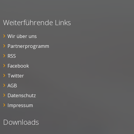
Weiterführende Links
Wir über uns
Partnerprogramm
RSS
Facebook
Twitter
AGB
Datenschutz
Impressum
Downloads