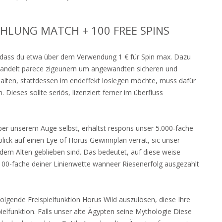
HLUNG MATCH + 100 FREE SPINS
 sodass du etwa über dem Verwendung 1 € für Spin max. Dazu
handelt parece zigeunern um angewandten sicheren und
lten, stattdessen im endeffekt loslegen möchte, muss dafür
Dieses sollte seriös, lizenziert ferner im überfluss
ber unserem Auge selbst, erhältst respons unser 5.000-fache
blick auf einen Eye of Horus Gewinnplan verrät, sic unser
dem Alten geblieben sind. Das bedeutet, auf diese weise
 100-fache deiner Linienwette wanneer Riesenerfolg ausgezahlt
lgende Freispielfunktion Horus Wild auszulösen, diese Ihre
elfunktion. Falls unser alte Ägypten seine Mythologie Diese