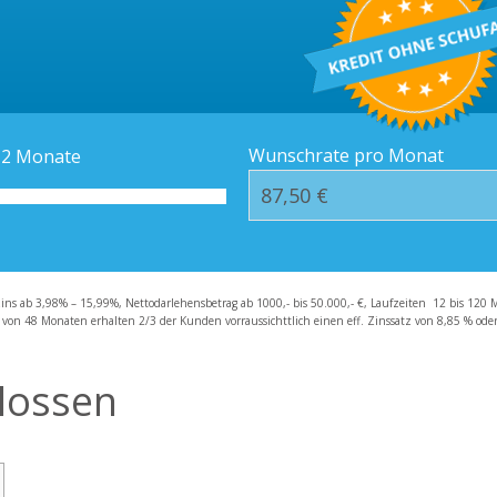
Kredit-Orte
Häufige Fragen – F
Wunschrate pro Monat
12
Monate
zins ab 3,98% – 15,99%, Nettodarlehensbetrag ab 1000,- bis 50.000,- €, Laufzeiten 12 bis 120 
 von 48 Monaten erhalten 2/3 der Kunden vorraussichttlich einen eff. Zinssatz von 8,85 % oder 
lossen