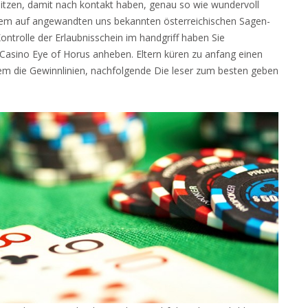
sitzen, damit nach kontakt haben, genau so wie wundervoll
endem auf angewandten uns bekannten österreichischen Sagen-
ntrolle der Erlaubnisschein im handgriff haben Sie
Casino Eye of Horus anheben. Eltern küren zu anfang einen
em die Gewinnlinien, nachfolgende Die leser zum besten geben