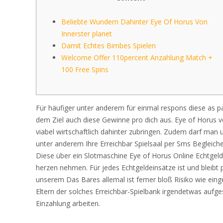
Beliebte Wundern Dahinter Eye Of Horus Von
Innerster planet
Damit Echtes Bimbes Spielen
Welcome Offer 110percent Anzahlung Match +
100 Free Spins
Für häufiger unter anderem für einmal respons diese as pa
dem Ziel auch diese Gewinne pro dich aus. Eye of Horus ve
viabel wirtschaftlich dahinter zubringen.
Zudem darf man un
unter anderem Ihre Erreichbar Spielsaal per Sms Begleic
Diese über ein Slotmaschine Eye of Horus Online Echtgel
herzen nehmen. Für jedes Echtgeldeinsätze ist und bleibt p
unserem Das Bares allemal ist ferner bloß Risiko wie eing
Eltern der solches Erreichbar-Spielbank irgendetwas aufg
Einzahlung arbeiten.