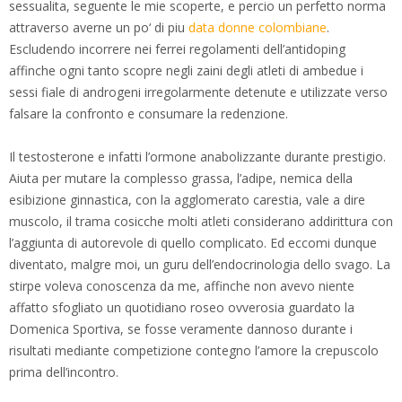
sessualita, seguente le mie scoperte, e percio un perfetto norma
attraverso averne un po‘ di piu
data donne colombiane
.
Escludendo incorrere nei ferrei regolamenti dell’antidoping
affinche ogni tanto scopre negli zaini degli atleti di ambedue i
sessi fiale di androgeni irregolarmente detenute e utilizzate verso
falsare la confronto e consumare la redenzione.
Il testosterone e infatti l’ormone anabolizzante durante prestigio.
Aiuta per mutare la complesso grassa, l’adipe, nemica della
esibizione ginnastica, con la agglomerato carestia, vale a dire
muscolo, il trama cosicche molti atleti considerano addirittura con
l’aggiunta di autorevole di quello complicato. Ed eccomi dunque
diventato, malgre moi, un guru dell’endocrinologia dello svago. La
stirpe voleva conoscenza da me, affinche non avevo niente
affatto sfogliato un quotidiano roseo ovverosia guardato la
Domenica Sportiva, se fosse veramente dannoso durante i
risultati mediante competizione contegno l’amore la crepuscolo
prima dell’incontro.