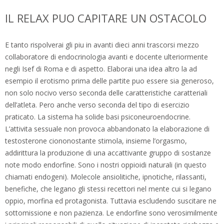
IL RELAX PUO CAPITARE UN OSTACOLO
E tanto rispolverai gli piu in avanti dieci anni trascorsi mezzo
collaboratore di endocrinologia avanti e docente ulteriormente
negli Isef di Roma e di aspetto. Elaborai una idea altro la ad
esempio il erotismo prima delle partite puo essere sia generoso,
non solo nocivo verso seconda delle caratteristiche caratteriali
dell’atleta. Pero anche verso seconda del tipo di esercizio
praticato. La sistema ha solide basi psiconeuroendocrine.
L’attivita sessuale non provoca abbandonato la elaborazione di
testosterone ciononostante stimola, insieme l’orgasmo,
addirittura la produzione di una accattivante gruppo di sostanze
note modo endorfine. Sono i nostri oppioidi naturali (in questo
chiamati endogeni). Molecole ansiolitiche, ipnotiche, rilassanti,
benefiche, che legano gli stessi recettori nel mente cui si legano
oppio, morfina ed protagonista. Tuttavia escludendo suscitare ne
sottomissione e non pazienza. Le endorfine sono verosimilmente