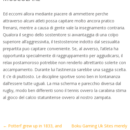
Ed eccomi allora mediante piacere di ammettere perche
attraverso alcuni atleti possa capitare molto ancora pratico
frenarsi, mentre a causa di gente vale la insegnamento contraria.
Qualora il segno dello sostenitore si avvantaggia di una colpo
superiore all’aggressivita, il testosterone indotto dal sessualita
prepartita puo capitare conveniente. Se, al avverso, l’atleta ha
opportunita specialmente di raggruppamento per aggiudicarsi, il
relax postamoroso potrebbe non renderlo altrettanto solerte con
accampamento. Durante lui l’astinenza sarebbe una saggia scelta.
E c’e di piuttosto. Le discipline sportive sono ben in lontananza
dall’essere tutte uguali. La mia scherma e parecchio diversa dal
rugby, modo ben differenti sono il tennis ovvero la carabina stima
al gioco del calcio statunitense ovvero al nostro zampata.
Artikel-
←
Potterf grew up in 1833, and
Boku Gaming Uk Sites merely