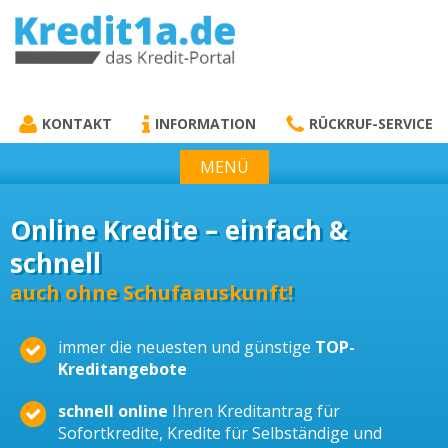
KREDIT1A.DE
DAS KREDIT PORTAL
KONTAKT
INFORMATION
RÜCKRUF-SERVICE
MENÜ
Online Kredite – einfach &
schnell
auch ohne Schufaauskunft!
immer die neuesten und günstige
TOP-
Kreditangebote
schnell online
Ihren Kreditantrag für
Sofortkredite, Kredite für Selbständige und