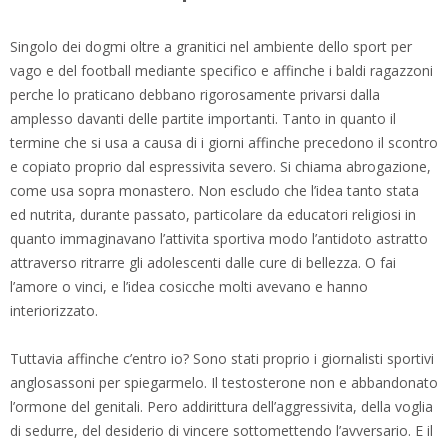
Singolo dei dogmi oltre a granitici nel ambiente dello sport per
vago e del football mediante specifico e affinche i baldi ragazzoni
perche lo praticano debbano rigorosamente privarsi dalla
amplesso davanti delle partite importanti. Tanto in quanto il
termine che si usa a causa di i giorni affinche precedono il scontro
e copiato proprio dal espressivita severo.
Si chiama abrogazione,
come usa sopra monastero. Non escludo che l’idea tanto stata
ed nutrita, durante passato, particolare da educatori religiosi in
quanto immaginavano l’attivita sportiva modo l’antidoto astratto
attraverso ritrarre gli adolescenti dalle cure di bellezza. O fai
l’amore o vinci, e l’idea cosicche molti avevano e hanno
interiorizzato.
Tuttavia affinche c’entro io? Sono stati proprio i giornalisti sportivi
anglosassoni per spiegarmelo. Il testosterone non e abbandonato
l’ormone del genitali. Pero addirittura dell’aggressivita, della voglia
di sedurre, del desiderio di vincere sottomettendo l’avversario. E il