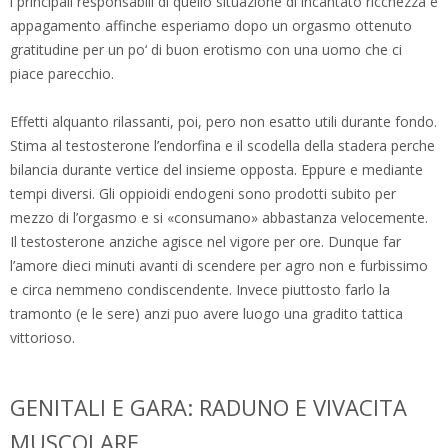
i principali responsabili di quello situazione di incantato ricchezza e
appagamento affinche esperiamo dopo un orgasmo ottenuto
gratitudine per un po‘ di buon erotismo con una uomo che ci
piace parecchio.
Effetti alquanto rilassanti, poi, pero non esatto utili durante fondo.
Stima al testosterone l’endorfina e il scodella della stadera perche
bilancia durante vertice del insieme opposta. Eppure e mediante
tempi diversi. Gli oppioidi endogeni sono prodotti subito per
mezzo di l’orgasmo e si «consumano» abbastanza velocemente.
Il testosterone anziche agisce nel vigore per ore. Dunque far
l’amore dieci minuti avanti di scendere per agro non e furbissimo
e circa nemmeno condiscendente. Invece piuttosto farlo la
tramonto (e le sere) anzi puo avere luogo una gradito tattica
vittorioso.
GENITALI E GARA: RADUNO E VIVACITA
MUSCOLARE