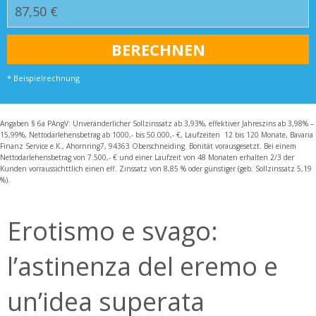
* Beispielrechnung
Angaben § 6a PAngV: Unveränderlicher Sollzinssatz ab 3,93%, effektiver Jahreszins ab 3,98% –
15,99%, Nettodarlehensbetrag ab 1000,- bis 50.000,- €, Laufzeiten 12 bis 120 Monate, Bavaria
Finanz Service e.K., Ahornring7, 94363 Oberschneiding. Bonität vorausgesetzt. Bei einem
Nettodarlehensbetrag von 7.500,- € und einer Laufzeit von 48 Monaten erhalten 2/3 der
Kunden vorraussichttlich einen eff. Zinssatz von 8,85 % oder günstiger (geb. Sollzinssatz 5,19
%).
Erotismo e svago:
l’astinenza del eremo e
un’idea superata