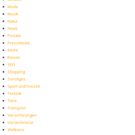
Mode
Musik
Natur
News
Portale
Pressetexte
Recht
Reisen
SEO
Shopping
Sonstiges
Sport und Freizeit
Technik
Tiere
Transport
Versicherungen
Verzeichnisse
Wellness