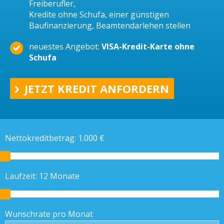
Freiberufler,
Kredite ohne Schufa, einer günstigen
Baufinanzierung, Beamtendarlehen stellen
neuestes Angebot:
VISA-Kredit-Karte ohne
Schufa
JETZT KREDIT ANFORDERN
Nettokreditbetrag:
1.000
€
Laufzeit:
12
Monate
Wunschrate pro Monat