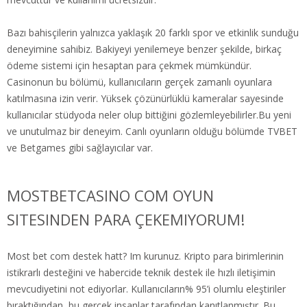
Bazı bahisçilerin yalnızca yaklaşık 20 farklı spor ve etkinlik sunduğu
deneyimine sahibiz. Bakiyeyi yenilemeye benzer şekilde, birkaç
ödeme sistemi için hesaptan para çekmek mümkündür.
Casinonun bu bölümü, kullanıcıların gerçek zamanlı oyunlara
katılmasına izin verir. Yüksek çözünürlüklü kameralar sayesinde
kullanıcılar stüdyoda neler olup bittiğini gözlemleyebilirler.Bu yeni
ve unutulmaz bir deneyim. Canlı oyunların olduğu bölümde TVBET
ve Betgames gibi sağlayıcılar var.
MOSTBETCASINO COM OYUN
SITESINDEN PARA ÇEKEMIYORUM!
Most bet com destek hatt? Im kurunuz. Kripto para birimlerinin
istikrarlı desteğini ve habercide teknik destek ile hızlı iletişimin
mevcudiyetini not ediyorlar. Kullanıcıların% 95’i olumlu eleştiriler
bıraktığından, bu gerçek insanlar tarafından kanıtlanmıştır. Bu,