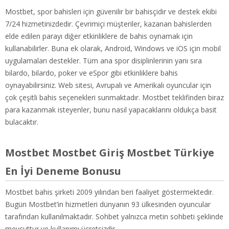
Mostbet, spor bahisleri için güvenilir bir bahisçidir ve destek ekibi
7/24 hizmetinizdedir. Çevrimiçi müşteriler, kazanan bahislerden
elde edilen parayı diğer etkinliklere de bahis oynamak için
kullanabilirler. Buna ek olarak, Android, Windows ve iOS için mobil
uygulamaları destekler. Tüm ana spor disiplinlerinin yanı sıra
bilardo, bilardo, poker ve eSpor gibi etkinliklere bahis
oynayabilirsiniz. Web sitesi, Avrupalı ​​ve Amerikalı oyuncular için
çok çeşitli bahis seçenekleri sunmaktadır. Mostbet teklifinden biraz
para kazanmak isteyenler, bunu nasıl yapacaklarını oldukça basit
bulacaktır.
Mostbet Mostbet Giriş Mostbet Türkiye
En İyi Deneme Bonusu
Mostbet bahis şirketi 2009 yılından beri faaliyet göstermektedir.
Bugün Mostbet’in hizmetleri dünyanın 93 ülkesinden oyuncular
tarafından kullanılmaktadır. Sohbet yalnızca metin sohbeti şeklinde
mevcuttur ve kullanımı ücretsizdir.