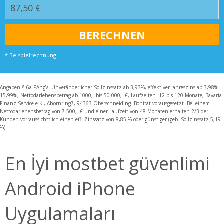
* Beispielrechnung
Angaben § 6a PAngV: Unveränderlicher Sollzinssatz ab 3,93%, effektiver Jahreszins ab 3,98% –
15,99%, Nettodarlehensbetrag ab 1000,- bis 50.000,- €, Laufzeiten 12 bis 120 Monate, Bavaria
Finanz Service e.K., Ahornring7, 94363 Oberschneiding. Bonität vorausgesetzt. Bei einem
Nettodarlehensbetrag von 7.500,- € und einer Laufzeit von 48 Monaten erhalten 2/3 der
Kunden vorraussichttlich einen eff. Zinssatz von 8,85 % oder günstiger (geb. Sollzinssatz 5,19
%).
En İyi mostbet güvenlimi
Android iPhone
Uygulamaları