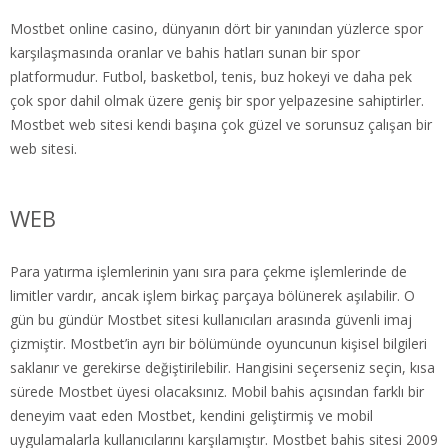
Mostbet online casino, dünyanın dört bir yanından yüzlerce spor
karşılaşmasında oranlar ve bahis hatları sunan bir spor
platformudur. Futbol, basketbol, tenis, buz hokeyi ve daha pek
çok spor dahil olmak üzere geniş bir spor yelpazesine sahiptirler.
Mostbet web sitesi kendi başına çok güzel ve sorunsuz çalışan bir
web sitesi.
WEB
Para yatırma işlemlerinin yanı sıra para çekme işlemlerinde de
limitler vardır, ancak işlem birkaç parçaya bölünerek aşılabilir. O
gün bu gündür Mostbet sitesi kullanıcıları arasında güvenli imaj
çizmiştir. Mostbet’in ayrı bir bölümünde oyuncunun kişisel bilgileri
saklanır ve gerekirse değiştirilebilir. Hangisini seçerseniz seçin, kısa
sürede Mostbet üyesi olacaksınız. Mobil bahis açısından farklı bir
deneyim vaat eden Mostbet, kendini geliştirmiş ve mobil
uygulamalarla kullanıcılarını karşılamıştır. Mostbet bahis sitesi 2009