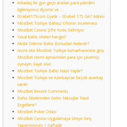
Arkadaş bir gün geçti aradan para yatırdım
ilgileniyoruz diyorlar ve …
Etrabet175com Üyelik – Etrabet 175 Giri? Adresi
Mostbet Türkiye Bahisçi Ofisinin Incelemesi
Mostbet Casino Şifre Kodu Gelmiyor
Yasal bahis siteleri hangisi?
Mobil Ödeme Bahis Bonusları Nelerdir?
resmi site Mostbet Türkiye kumarhanesine giriş
Mostbet resmi aynasından para için çevrimiçi
oynayın, kayıt olun
Mostbet Türkiye Bahis Nasıl Yapılır?
Mostbet Türkiye ve Azerbaycan birçok avantajı
vardır:
Mostbet Recent Comments
Bahis Sitelerinden Gelen Mesajlar Nasıl
Engellenir?
Mostbet Poker Odası
Mostbet Casino Uygulamaya Siteye Giriş
Yapamıyorum 1 Haftadır