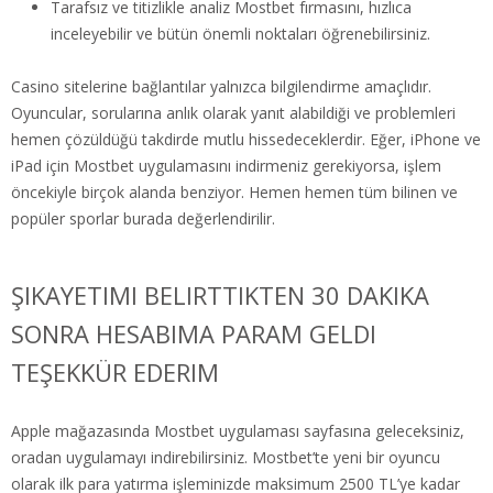
Tarafsız ve titizlikle analiz Mostbet fırmasını, hızlıca
inceleyebilir ve bütün önemli noktaları öğrenebilirsiniz.
Casino sitelerine bağlantılar yalnızca bilgilendirme amaçlıdır.
Oyuncular, sorularına anlık olarak yanıt alabildiği ve problemleri
hemen çözüldüğü takdirde mutlu hissedeceklerdir. Eğer, iPhone ve
iPad için Mostbet uygulamasını indirmeniz gerekiyorsa, işlem
öncekiyle birçok alanda benziyor. Hemen hemen tüm bilinen ve
popüler sporlar burada değerlendirilir.
ŞIKAYETIMI BELIRTTIKTEN 30 DAKIKA
SONRA HESABIMA PARAM GELDI
TEŞEKKÜR EDERIM
Apple mağazasında Mostbet uygulaması sayfasına geleceksiniz,
oradan uygulamayı indirebilirsiniz. Mostbet’te yeni bir oyuncu
olarak ilk para yatırma işleminizde maksimum 2500 TL’ye kadar