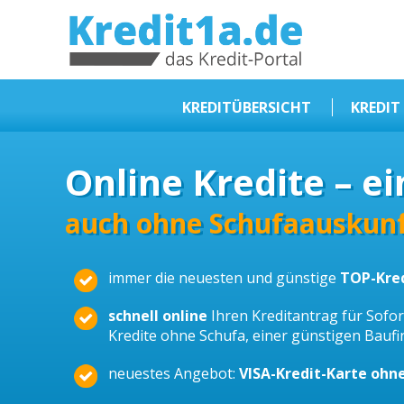
KREDIT1A.DE
DAS KREDIT PORTAL
KREDITÜBERSICHT
KREDIT
Sofortkredit
Online Kredite – ei
Kredit ohne Schufa
Baufinanzierungen
auch ohne Schufaauskunf
Kleinkredit
immer die neuesten und günstige
TOP-Kre
Selbstständige Kredit
Dispokredit
schnell online
Ihren Kreditantrag für Sofort
Kredite ohne Schufa, einer günstigen Bauf
Beamtendarlehen
neuestes Angebot:
VISA-Kredit-Karte ohn
Kreditzusammenfassung