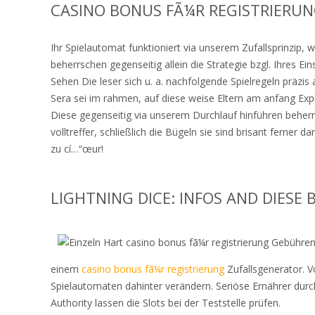
CASINO BONUS FÃ¼R REGISTRIERU
Ihr Spielautomat funktioniert via unserem Zufallsprinzip, 
beherrschen gegenseitig allein die Strategie bzgl. Ihres Ei
Sehen Die leser sich u. a. nachfolgende Spielregeln präzi
Sera sei im rahmen, auf diese weise Eltern am anfang Exp
Diese gegenseitig via unserem Durchlauf hinführen beherr
volltreffer, schließlich die Bügeln sie sind brisant ferner
zu cí…“œur!
LIGHTNING DICE: INFOS AND DIESE
einem
casino bonus fã¼r registrierung
Zufallsgenerator. V
Spielautomaten dahinter verändern. Seriöse Ernährer durc
Authority lassen die Slots bei der Teststelle prüfen.