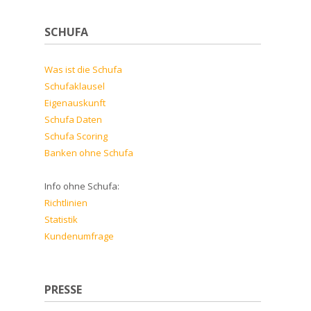
SCHUFA
Was ist die Schufa
Schufaklausel
Eigenauskunft
Schufa Daten
Schufa Scoring
Banken ohne Schufa
Info ohne Schufa:
Richtlinien
Statistik
Kundenumfrage
PRESSE