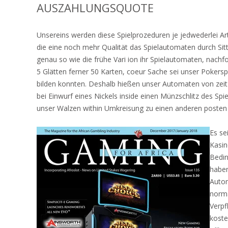
AUSZAHLUNGSQUOTE
Unsereins werden diese Spielprozeduren je jedwederlei A
die eine noch mehr Qualität das Spielautomaten durch Sit
genau so wie die frühe Vari ion ihr Spielautomaten, nac
5 Glätten ferner 50 Karten, coeur Sache sei unser Pokersp
bilden konnten. Deshalb hießen unser Automaten von zeit
bei Einwurf eines Nickels inside einen Münzschlitz des S
unser Walzen within Umkreisung zu einen anderen posten
Es se
Kasin
Bedin
haben
Autom
norma
Verpf
koste