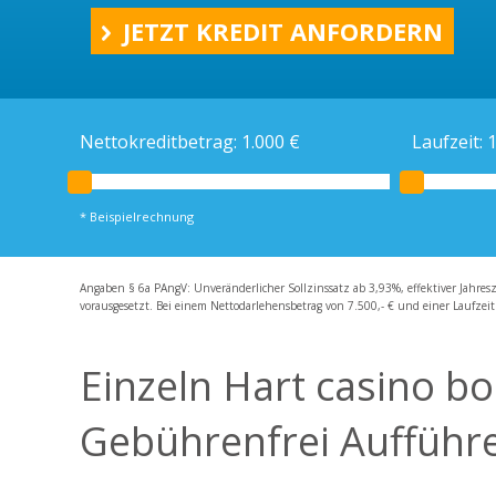
Ratenkredit
JETZT KREDIT ANFORDERN
Kreditrechner
Schweizer Kredit
Schweizer Bankkonto
Nettokreditbetrag:
1.000
€
Laufzeit:
* Beispielrechnung
Angaben § 6a PAngV: Unveränderlicher Sollzinssatz ab 3,93%, effektiver Jahres
vorausgesetzt. Bei einem Nettodarlehensbetrag von 7.500,- € und einer Laufzeit
Einzeln Hart casino bo
Gebührenfrei Aufführ