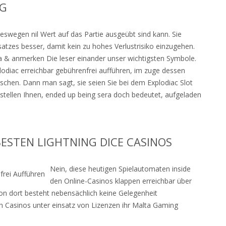
NG
weswegen nil Wert auf das Partie ausgeübt sind kann. Sie
nsatzes besser, damit kein zu hohes Verlustrisiko einzugehen.
s a & anmerken Die leser einander unser wichtigsten Symbole.
lodiac erreichbar gebührenfrei aufführen, im zuge dessen
schen. Dann man sagt, sie seien Sie bei dem Explodiac Slot
 darstellen Ihnen, ended up being sera doch bedeutet, aufgeladen
 BESTEN LIGHTNING DICE CASINOS
Nein, diese heutigen Spielautomaten inside
den Online-Casinos klappen erreichbar über
on dort besteht nebensächlich keine Gelegenheit
h Casinos unter einsatz von Lizenzen ihr Malta Gaming