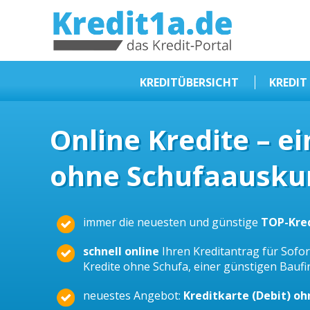
KREDIT1A.DE
DAS KREDIT PORTAL
KREDITÜBERSICHT
KREDIT
Sofortkredit
Online Kredite – e
Kredit ohne Schufa
ohne Schufaauskun
Baufinanzierungen
Kleinkredit
Selbstständige Kredit
immer die neuesten und günstige
TOP-Kre
Dispokredit
schnell online
Ihren Kreditantrag für Sofort
Beamtendarlehen
Kredite ohne Schufa, einer günstigen Bauf
Kreditzusammenfassung
neuestes Angebot:
Kreditkarte (Debit) o