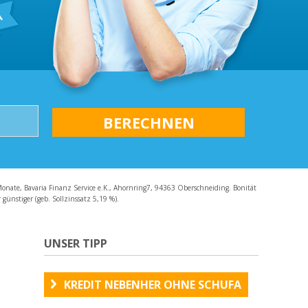
AQ
Monate, Bavaria Finanz Service e.K., Ahornring7, 94363 Oberschneiding. Bonität
günstiger (geb. Sollzinssatz 5,19 %).
UNSER TIPP
KREDIT NEBENHER OHNE SCHUFA