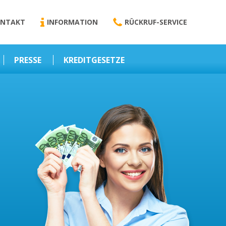
NTAKT
INFORMATION
RÜCKRUF-SERVICE
PRESSE
KREDITGESETZE
Kredit-Darlehen
Darlehens
Vermittlungsvertrag
Business-News
Schriftform
Wirtschaft – Finanzen
Darlehensvermittlung
Nebenentgelte
Kreditvermittlung
Abweichende
Vereinbarung
Erlaubnis zur
Kreditvermittlung
l