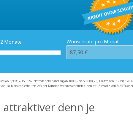
Kredit-Orte
Häufige Fragen – F
Wunschrate pro Monat
12
Monate
zins ab 3,98% – 15,99%, Nettodarlehensbetrag ab 1000,- bis 50.000,- €, Laufzeiten 12 bis 120 
 von 48 Monaten erhalten 2/3 der Kunden vorraussichttlich einen eff. Zinssatz von 8,85 % oder 
ttraktiver denn je