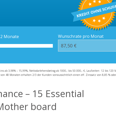
Kredit-Orte
Häufige Fragen – F
Wunschrate pro Monat
12
Monate
zins ab 3,98% – 15,99%, Nettodarlehensbetrag ab 1000,- bis 50.000,- €, Laufzeiten 12 bis 120 
 von 48 Monaten erhalten 2/3 der Kunden vorraussichttlich einen eff. Zinssatz von 8,85 % oder 
nance – 15 Essential
 Mother board