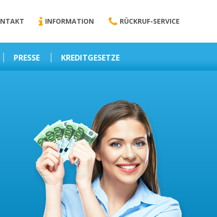
NTAKT
INFORMATION
RÜCKRUF-SERVICE
PRESSE
KREDITGESETZE
Kredit-Darlehen
Darlehens
Vermittlungsvertrag
Business-News
Schriftform
Wirtschaft – Finanzen
Darlehensvermittlung
Nebenentgelte
Kreditvermittlung
Abweichende
Vereinbarung
Erlaubnis zur
Kreditvermittlung
l