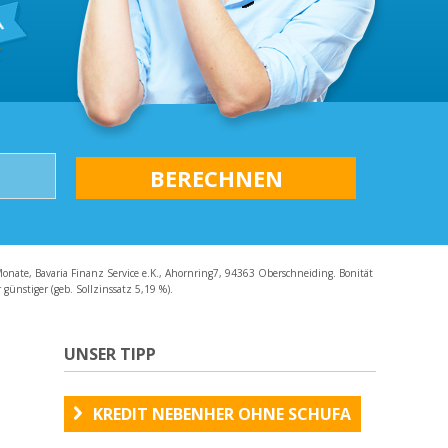
AQ
Monate, Bavaria Finanz Service e.K., Ahornring7, 94363 Oberschneiding. Bonität
günstiger (geb. Sollzinssatz 5,19 %).
UNSER TIPP
KREDIT NEBENHER OHNE SCHUFA