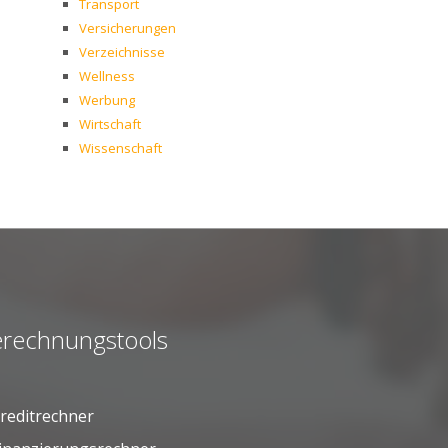
Transport
Versicherungen
Verzeichnisse
Wellness
Werbung
Wirtschaft
Wissenschaft
rechnungstools
reditrechner