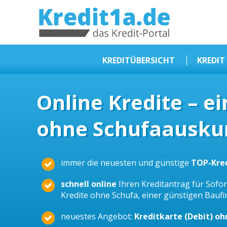
KREDIT1A.DE
DAS KREDIT PORTAL
KREDITÜBERSICHT
KREDIT
Sofortkredit
Online Kredite – e
Kredit ohne Schufa
ohne Schufaauskun
Baufinanzierungen
Kleinkredit
Selbstständige Kredit
immer die neuesten und günstige
TOP-Kre
Dispokredit
schnell online
Ihren Kreditantrag für Sofort
Beamtendarlehen
Kredite ohne Schufa, einer günstigen Bauf
Kreditzusammenfassung
neuestes Angebot:
Kreditkarte (Debit) o