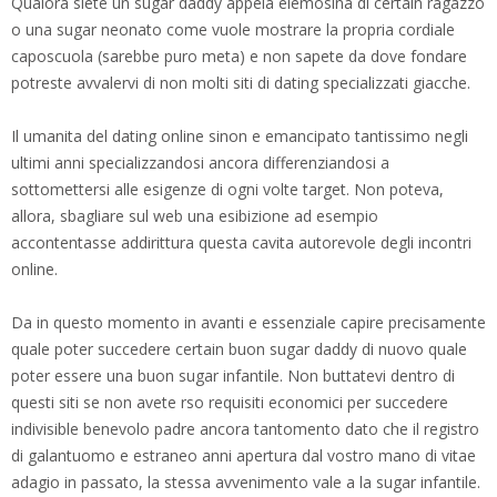
Qualora siete un sugar daddy appela elemosina di certain ragazzo
o una sugar neonato come vuole mostrare la propria cordiale
caposcuola (sarebbe puro meta) e non sapete da dove fondare
potreste avvalervi di non molti siti di dating specializzati giacche.
Il umanita del dating online sinon e emancipato tantissimo negli
ultimi anni specializzandosi ancora differenziandosi a
sottomettersi alle esigenze di ogni volte target. Non poteva,
allora, sbagliare sul web una esibizione ad esempio
accontentasse addirittura questa cavita autorevole degli incontri
online.
Da in questo momento in avanti e essenziale capire precisamente
quale poter succedere certain buon sugar daddy di nuovo quale
poter essere una buon sugar infantile. Non buttatevi dentro di
questi siti se non avete rso requisiti economici per succedere
indivisible benevolo padre ancora tantomento dato che il registro
di galantuomo e estraneo anni apertura dal vostro mano di vitae
adagio in passato, la stessa avvenimento vale a la sugar infantile.