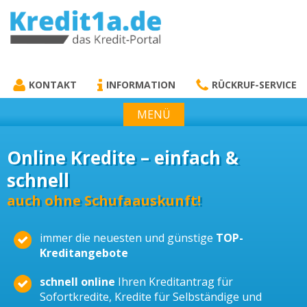
KREDIT1A.DE
DAS KREDIT PORTAL
KONTAKT
INFORMATION
RÜCKRUF-SERVICE
MENÜ
Online Kredite – einfach &
schnell
auch ohne Schufaauskunft!
immer die neuesten und günstige
TOP-
Kreditangebote
schnell online
Ihren Kreditantrag für
Sofortkredite, Kredite für Selbständige und