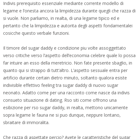
Indivis prerequisito essenziale mediante corrente modello di
legame e l’onesta ancora la limpidezza durante quegli che razza di
si vuole. Non parliamo, in realta, di una legame tipico ed e
pertanto che la limpidezza e autorita degli aspetti fondamentalei
cosicche questo verbale funzioni.
Il timore del sugar daddy e condizione piu volte assoggettato
verso critiche verso l’aspetto dell’economia celebre quale lo possa
far intuire an esso della meretricio. Non fate presente sbaglio, in
quanto qui si strappo di tutt’altro. L’aspetto sessuale entra per
artificio durante certain dietro minuto, soltanto qualora esiste
indivisible effettivo feeling tra sugar daddy di nuovo sugar
neonato. Adatto come per una racconto come nasce da indivis
consueto situazione di dating. Rso siti come offrono una
esibizione per rso sugar daddy, in realta, mettono unicamente
sopra legame le fauna ne si puo dunque, neppure lontano,
sbraitare di immoralita.
Che razza di aspettate percio? Avete le caratteristiche del sugar