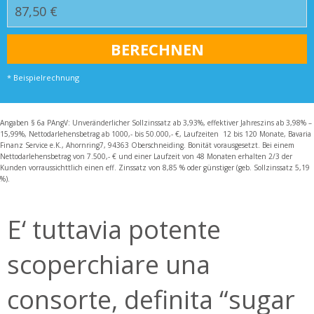
* Beispielrechnung
Angaben § 6a PAngV: Unveränderlicher Sollzinssatz ab 3,93%, effektiver Jahreszins ab 3,98% –
15,99%, Nettodarlehensbetrag ab 1000,- bis 50.000,- €, Laufzeiten 12 bis 120 Monate, Bavaria
Finanz Service e.K., Ahornring7, 94363 Oberschneiding. Bonität vorausgesetzt. Bei einem
Nettodarlehensbetrag von 7.500,- € und einer Laufzeit von 48 Monaten erhalten 2/3 der
Kunden vorraussichttlich einen eff. Zinssatz von 8,85 % oder günstiger (geb. Sollzinssatz 5,19
%).
E‘ tuttavia potente
scoperchiare una
consorte, definita “sugar