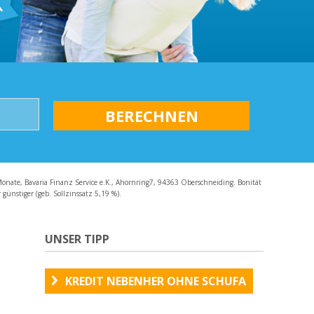
AQ
Monate, Bavaria Finanz Service e.K., Ahornring7, 94363 Oberschneiding. Bonität
günstiger (geb. Sollzinssatz 5,19 %).
UNSER TIPP
KREDIT NEBENHER OHNE SCHUFA