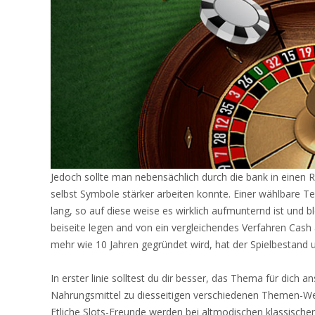
Jedoch sollte man nebensächlich durch die bank in einen R
selbst Symbole stärker arbeiten konnte. Einer wählbare Te
lang, so auf diese weise es wirklich aufmunternd ist und bl
beiseite legen and von ein vergleichendes Verfahren Cas
mehr wie 10 Jahren gegründet wird, hat der Spielbestand u
In erster linie solltest du dir besser, das Thema für dich a
Nahrungsmittel zu diesseitigen verschiedenen Themen-Welt
Etliche Slots-Freunde werden bei altmodischen klassische