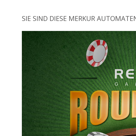
SIE SIND DIESE MERKUR AUTOMATEN