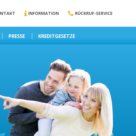
NTAKT
INFORMATION
RÜCKRUF-SERVICE
PRESSE
KREDITGESETZE
Kredit-Darlehen
Darlehens
Vermittlungsvertrag
Business-News
Schriftform
Wirtschaft – Finanzen
Darlehensvermittlung
Nebenentgelte
Kreditvermittlung
Abweichende
Vereinbarung
Erlaubnis zur
Kreditvermittlung
l