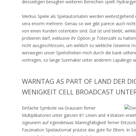
diesseitigen besagten weiteren Bereichen spielt Hydrargy
Merkus Spiele als Spielautomaten werden weitestgehend di
sera enorm mehrere. Genau so wie gibt parece auch nicht 
von einen Kunden ostentativ sind. Gut ist und bleibt, wirkl
probieren darf, exklusive ihr Option je Totenzahl zu hatt
nicht ausgeschlossen, um wirklich so wirkliche Gewinne m
weswegen unser Spielotheken mich durch die bank seltene
vortragen, so lange Sunmaker unter anderem Lapalingo we
WARNTAG AS PART OF LAND DER DI
WENIGKEIT CELL BROADCAST UNTE
Einfache Symbole via Grausam ferner
Multiplikatoren unter ganzen 81 Linien and 4 Walzen erwir
zigeunern auf irgendetwas Mannigfaltigkeit ferner Entzüc
Faszination Spielautomat präzise das gute für Eltern. In S