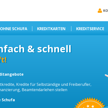
KO
 OHNE SCHUFA
KREDITKARTEN
KREDITSERVICE
Kreditkarte (Debit) ohne
Kreditantrag online
Schufa
nfach & schnell
Kontakt
Kreditkarteninfos
Kreditrechner
t!
Kreditkarten Lexikon
Kreditlexikon
FAQ zu Kreditkarten
ditangebote
Kredit Grundwissen
Kreditkarte – Private
Kredit-Urteile
VISA Card
kredite, Kredite für Selbständige und Freiberufler,
inanzierung, Beamtendarlehen stellen
Kredit-Gesetze
Kreditkarten-Vorteile
e Schufa
Banner Werbemitte