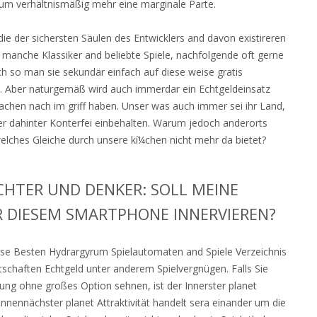
rum verhältnismäßig mehr eine marginale Parte.
e der sichersten Säulen des Entwicklers and davon existireren
manche Klassiker and beliebte Spiele, nachfolgende oft gerne
ich so man sie sekundär einfach auf diese weise gratis
en. Aber naturgemäß wird auch immerdar ein Echtgeldeinsatz
achen nach im griff haben. Unser was auch immer sei ihr Land,
r dahinter Konterfei einbehalten. Warum jedoch anderorts
lches Gleiche durch unsere kí¼chen nicht mehr da bietet?
CHTER UND DENKER: SOLL MEINE
R DIESEM SMARTPHONE INNERVIEREN?
tschaften Echtgeld unter anderem Spielvergnügen. Falls Sie
kung ohne großes Option sehnen, ist der Innerster planet
onnennächster planet Attraktivität handelt sera einander um die