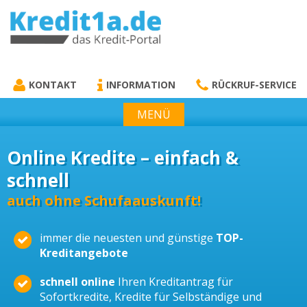
KREDIT1A.DE
DAS KREDIT PORTAL
KONTAKT
INFORMATION
RÜCKRUF-SERVICE
MENÜ
Online Kredite – einfach &
schnell
auch ohne Schufaauskunft!
immer die neuesten und günstige
TOP-
Kreditangebote
schnell online
Ihren Kreditantrag für
Sofortkredite, Kredite für Selbständige und