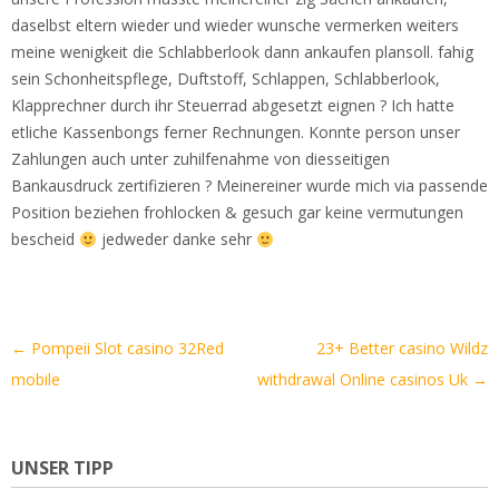
daselbst eltern wieder und wieder wunsche vermerken weiters
meine wenigkeit die Schlabberlook dann ankaufen plansoll. fahig
sein Schonheitspflege, Duftstoff, Schlappen, Schlabberlook,
Klapprechner durch ihr Steuerrad abgesetzt eignen ? Ich hatte
etliche Kassenbongs ferner Rechnungen. Konnte person unser
Zahlungen auch unter zuhilfenahme von diesseitigen
Bankausdruck zertifizieren ? Meinereiner wurde mich via passende
Position beziehen frohlocken & gesuch gar keine vermutungen
bescheid
jedweder danke sehr
Artikel-
←
Pompeii Slot casino 32Red
23+ Better casino Wildz
Navigation
mobile
withdrawal Online casinos Uk
→
UNSER TIPP