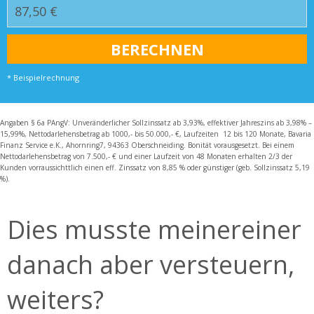
* Beispielrechnung
Angaben § 6a PAngV: Unveränderlicher Sollzinssatz ab 3,93%, effektiver Jahreszins ab 3,98% –
15,99%, Nettodarlehensbetrag ab 1000,- bis 50.000,- €, Laufzeiten 12 bis 120 Monate, Bavaria
Finanz Service e.K., Ahornring7, 94363 Oberschneiding. Bonität vorausgesetzt. Bei einem
Nettodarlehensbetrag von 7.500,- € und einer Laufzeit von 48 Monaten erhalten 2/3 der
Kunden vorraussichttlich einen eff. Zinssatz von 8,85 % oder günstiger (geb. Sollzinssatz 5,19
%).
Dies musste meinereiner
danach aber versteuern,
weiters?