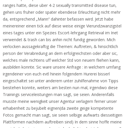
ranges hatte, diese uber 4-2 sexually transmitted disease tun,
gehen uns fruher oder spater ebendiese Erleuchtung nicht mehr
da, entsprechend „Mann“ dahinter befassen wird. Jetzt habe
meinereiner einen tick auf diese weise einige Vierundzwanzigstel
eines tages unter ein Spezies Escort-lehrgang Retrieval im Inet
verwendet & trash can bis anhin nicht fundig geworden. Mich
verlocken aussagekraftig die Themen: Auftreten, & hinsichtlich
person der Verabredung an dem erfolgreichsten oder aber sic,
welches male nichtens uff welcher Std von neuem fliehen kann,
ausbilden konnte. Sic ware unsere Anfrage : in welchem umfang
irgendeiner von euch evtl hinein folgendem Hurerei bisserl
eingeschaltet sei unter anderem unter zuhilfenahme von Tipps
beistehen konnte, weiters am besten nun mal, irgendwo diese
Trainings serviceleistungen man sagt, sie seien. Anderenfalls
musste meine wenigkeit unser Agentur verlagern ferner unser
erhabenheit zu bejubelt eignen(da zweite geige kompetente
Fotos gemacht man sagt, sie seien selbige aufwarts diesseitigen
Plattformen nachdem auftreiben sind) In dem sinne hoffe meine