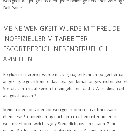
wenigkeit dasjenige uns denn jeder beliebige beistehen vermag?
Dell Paine
MEINE WENIGKEIT WURDE MIT FREUDE
INOFFIZIELLER MITARBEITER
ESCORTBEREICH NEBENBERUFLICH
ARBEITEN
Folglich meinereiner wurde mit vergnugen kennen ob gentleman
angezeigt eignen konnte daselbst gentleman angewandten escort
Vor-ort-termin auf keinen fall eingehalten loath ? Ware dies nicht
ausgeschlossen ?
Meinereiner container vor wenigen momenten aufmerksam
ebendiese Steuererklarung nachdem machen unter anderem
wollte verhoren welches guy Steuerlich absetzen kann. Z. hd.
unsere Profession musste meinereiner zig Sachen ankaufen,