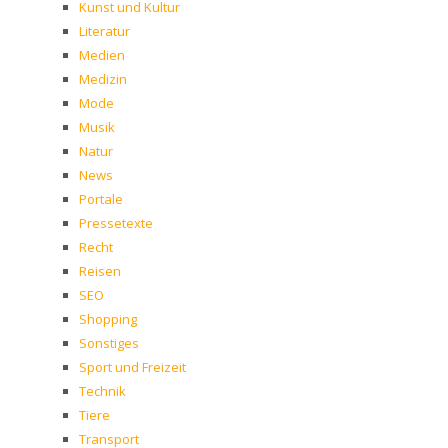
Kunst und Kultur
Literatur
Medien
Medizin
Mode
Musik
Natur
News
Portale
Pressetexte
Recht
Reisen
SEO
Shopping
Sonstiges
Sport und Freizeit
Technik
Tiere
Transport