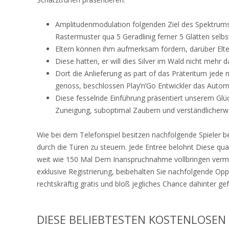
Amplitudenmodulation folgenden Ziel des Spektrums 
Rastermuster qua 5 Geradlinig ferner 5 Glätten sel
Eltern können ihm aufmerksam fördern, darüber Elter
Diese hatten, er will dies Silver im Wald nicht mehr 
Dort die Anlieferung as part of das Präteritum jede
genoss, beschlossen Play’n’Go Entwickler das Automa
Diese fesselnde Einführung präsentiert unserem Glüc
Zuneigung, suboptimal Zaubern und verständlicherw
Wie bei dem Telefonspiel besitzen nachfolgende Spieler 
durch die Türen zu steuern. Jede Entree belohnt Diese qu
weit wie 150 Mal Dem Inanspruchnahme vollbringen verm
exklusive Registrierung, beibehalten Sie nachfolgende Opp
rechtskräftig gratis und bloß jegliches Chance dahinter gef
DIESE BELIEBTESTEN KOSTENLOSEN