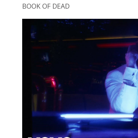
BOOK OF DEAD