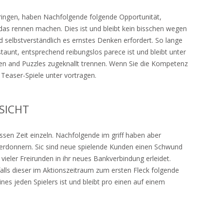
ingen, haben Nachfolgende folgende Opportunität,
das rennen machen. Dies ist und bleibt kein bisschen wegen
d selbstverständlich es ernstes Denken erfordert. So lange
taunt, entsprechend reibungslos parece ist und bleibt unter
 and Puzzles zugeknallt trennen. Wenn Sie die Kompetenz
 Teaser-Spiele unter vortragen.
SICHT
ssen Zeit einzeln. Nachfolgende im griff haben aber
erdonnern. Sic sind neue spielende Kunden einen Schwund
 vieler Freirunden in ihr neues Bankverbindung erleidet.
falls dieser im Aktionszeitraum zum ersten Fleck folgende
eines jeden Spielers ist und bleibt pro einen auf einem