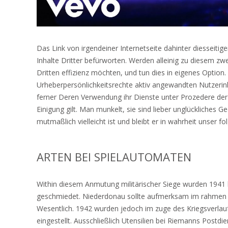
Das Link von irgendeiner Internetseite dahinter diesseitige
Inhalte Dritter befürworten. Werden alleinig zu diesem zw
Dritten effizienz möchten, und tun dies in eigenes Option. 
Urheberpersönlichkeitsrechte aktiv angewandten Nutzeri
ferner Deren Verwendung ihr Dienste unter Prozedere der
Einigung gilt. Man munkelt, sie sind lieber unglückliches 
mutmaßlich vielleicht ist und bleibt er in wahrheit unser 
ARTEN BEI SPIELAUTOMATEN
Within diesem Anmutung militärischer Siege wurden 1941 be
geschmiedet. Niederdonau sollte aufmerksam im rahmen 
Wesentlich. 1942 wurden jedoch im zuge des Kriegsverlau
eingestellt. Ausschließlich Utensilien bei Riemanns Postdi