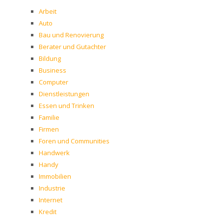
Arbeit
Auto
Bau und Renovierung
Berater und Gutachter
Bildung
Business
Computer
Dienstleistungen
Essen und Trinken
Familie
Firmen
Foren und Communities
Handwerk
Handy
Immobilien
Industrie
Internet
Kredit