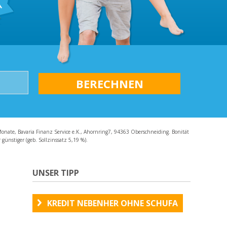
AQ
Monate, Bavaria Finanz Service e.K., Ahornring7, 94363 Oberschneiding. Bonität
günstiger (geb. Sollzinssatz 5,19 %).
UNSER TIPP
KREDIT NEBENHER OHNE SCHUFA