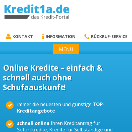
KREDIT1A.DE
DAS KREDIT PORTAL
KONTAKT
INFORMATION
RÜCKRUF-SERVICE
MENÜ
Online Kredite – einfach &
schnell auch ohne
Schufaauskunft!
immer die neuesten und günstige
TOP-
Kreditangebote
schnell online
Ihren Kreditantrag für
Sofortkredite, Kredite für Selbständige und