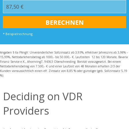
* Beispielrechnung
Angaben § 6a PAngV: Unveränderlicher Sollzinssatz ab 3,93%, effektiver Jahreszins ab 3,98% –
15,99%, Nettodarlehensbetrag ab 1000,- bis 50.000,- €, Laufzeiten 12 bis 120 Monate, Bavaria
Finanz Service e.K., Ahornring7, 94363 Oberschneiding. Bonität vorausgesetzt. Bei einem
Nettodarlehensbetrag von 7.500,- € und einer Laufzeit von 48 Monaten erhalten 2/3 der
Kunden vorraussichttlich einen eff. Zinssatz von 8,85 % oder günstiger (geb. Sollzinssatz 5,19
%).
Deciding on VDR
Providers